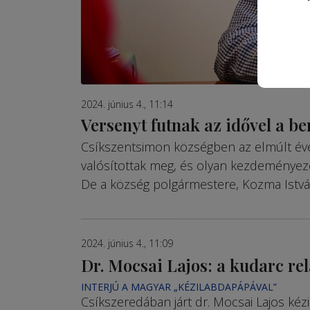
2024. június 4., 11:14
Versenyt futnak az idővel a b
Csíkszentsimon községben az elmúlt év
valósítottak meg, és olyan kezdeményezé
De a község polgármestere, Kozma Istvá
2024. június 4., 11:09
Dr. Mocsai Lajos: a kudarc re
INTERJÚ A MAGYAR „KÉZILABDAPÁPÁVAL”
Csíkszeredában járt dr. Mocsai Lajos kéz