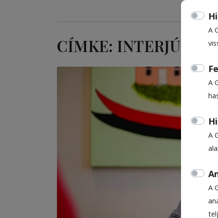
Hi
A 
CÍMKE: INTERJÚ
vis
Fe
A 
ha
Hi
A 
al
An
A 
ana
te