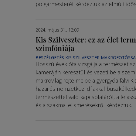
polgármesterét kérdeztük az elmúlt idős
2024. május 31., 12:09
Kis Szilveszter: ez az élet ter
szimfóniája
BESZÉLGETÉS KIS SZILVESZTER MAKROFOTÓSSA
Hosszú évek óta vizsgálja a természet s
kameráján keresztül és vezeti be a szeml
makrovilág rejtelmeibe a gyergyóalfalvi Kis
hazai és nemzetközi díjakkal büszkélked
természettel való kapcsolatáról, a lelass
és a szakmai elismerésekről kérdeztük.