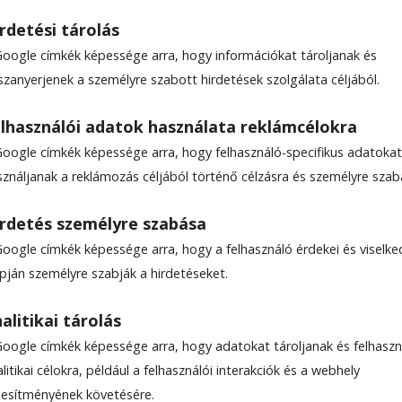
rdetési tárolás
Google címkék képessége arra, hogy információkat tároljanak és
szanyerjenek a személyre szabott hirdetések szolgálata céljából.
lhasználói adatok használata reklámcélokra
Google címkék képessége arra, hogy felhasználó-specifikus adatokat
sználjanak a reklámozás céljából történő célzásra és személyre szab
rdetés személyre szabása
Google címkék képessége arra, hogy a felhasználó érdekei és viselk
apján személyre szabják a hirdetéseket.
alitikai tárolás
Google címkék képessége arra, hogy adatokat tároljanak és felhaszn
litikai célokra, például a felhasználói interakciók és a webhely
ljesítményének követésére.