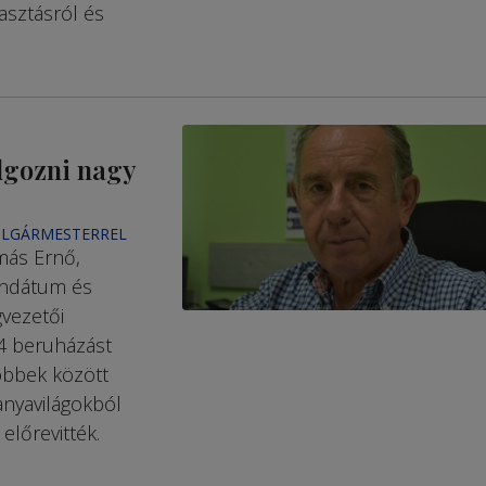
lasztásról és
lgozni nagy
OLGÁRMESTERREL
más Ernő,
andátum és
vezetői
04 beruházást
többek között
tanyavilágokból
előrevitték.