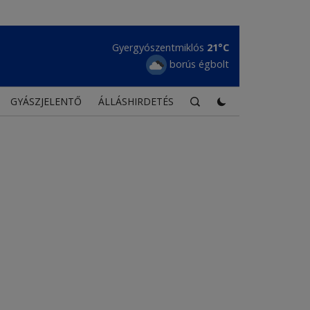
Gyergyószentmiklós
21°C
borús égbolt
GYÁSZJELENTŐ
ÁLLÁSHIRDETÉS