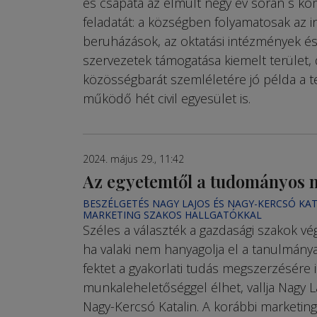
és csapata az elmúlt négy év során s ko
feladatát: a községben folyamatosak az in
beruházások, az oktatási intézmények és
szervezetek támogatása kiemelt terület, d
közösségbarát szemléletére jó példa a 
működő hét civil egyesület is.
2024. május 29., 11:42
Az egyetemtől a tudományos
BESZÉLGETÉS NAGY LAJOS ÉS NAGY-KERCSÓ KA
MARKETING SZAKOS HALLGATÓKKAL
Széles a választék a gazdasági szakok vé
ha valaki nem hanyagolja el a tanulmánya
fektet a gyakorlati tudás megszerzésére 
munkaleheletőséggel élhet, vallja Nagy La
Nagy-Kercsó Katalin. A korábbi marketin