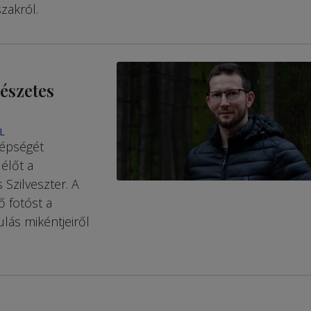
zakról.
mészetes
L
zépségét
élőt a
 Szilveszter. A
ő fotóst a
ulás mikéntjeiről