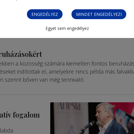
ENGEDÉLYEZ
MINDET ENGEDÉLYEZI
Egyet sem engedélyez
eruházásokért
ekben a közösség számára kiemelten fontos beruházá
seket indítottak el, amelyekre nincs példa más falvakb
n szerint bőven van még tennivaló.
latív fogalom
ilabda