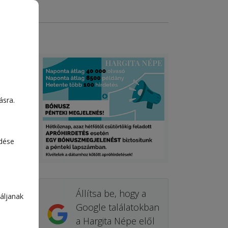
ásra.
edése
Állítsa be, hogy a
áljanak
Google találatokban
a Hargita Népe elől