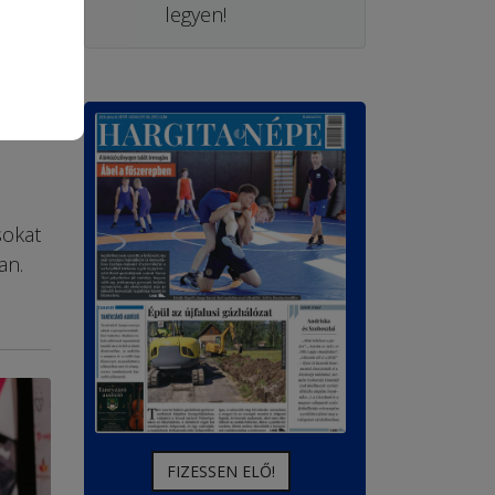
legyen!
sokat
an.
FIZESSEN ELŐ!