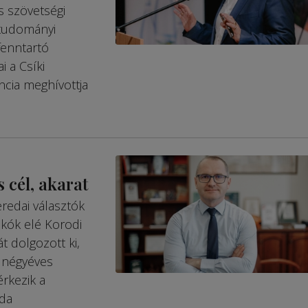
s szövetségi
ttudományi
fenntartó
 a Csíki
cia meg­hívottja
s cél, akarat
redai választók
lakók elé Korodi
t dolgozott ki,
A négyéves
rkezik a
eda