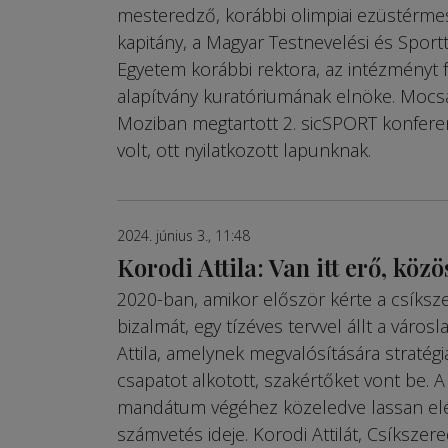
mesteredző, korábbi olimpiai ezüstérme
kapitány, a Magyar Testnevelési és Spor
Egyetem korábbi rektora, az intézményt 
alapítvány kuratóriumának elnöke. Mocsai
Moziban megtartott 2. sicSPORT konferen
volt, ott nyilatkozott lapunknak.
2024. június 3., 11:48
Korodi Attila: Van itt erő, közö
2020-ban, amikor először kérte a csíksze
bizalmát, egy tízéves tervvel állt a város
Attila, amelynek megvalósítására stratégiá
csapatot al­­kotott, szakértőket vont be. 
mandátum végéhez közeledve lassan elé
számvetés ideje. Korodi Attilát, Csíkszer