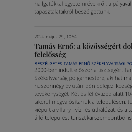
hallgatókkal egyetemi éveikről, a pályavá
tapasztalataikról beszélgettünk.
2024. május 29., 10:54
Tamás Ernő: a közösségért do
felelősség
BESZÉLGETÉS TAMÁS ERNŐ SZÉKELYVARSÁGI P
2000-ben indult először a tisztségért Ta
Székelyvarság polgármestere, aki hat m
huszonnégy év után idén befejezi község
tevékenységét. Két és fél évtized alatt 1
sikerül megvalósítaniuk a településen, 
kiépült a villany-, víz- és úthálózat, és a 
álló települést turisztikai szempontból is 