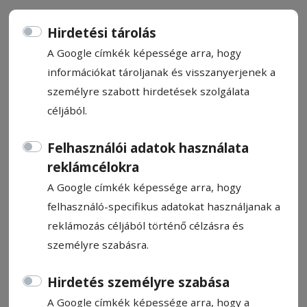
Hirdetési tárolás
A Google címkék képessége arra, hogy
információkat tároljanak és visszanyerjenek a
HARGITA KALENDÁRIUM
személyre szabott hirdetések szolgálata
céljából.
Állítsa be, hogy a Google
Felhasználói adatok használata
találatokban a Hargita Népe elől
reklámcélokra
legyen!
A Google címkék képessége arra, hogy
felhasználó-specifikus adatokat használjanak a
reklámozás céljából történő célzásra és
személyre szabásra.
Hirdetés személyre szabása
A Google címkék képessége arra, hogy a