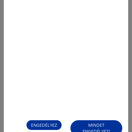
ENGEDÉLYEZ
MINDET
ENGEDÉLYEZI