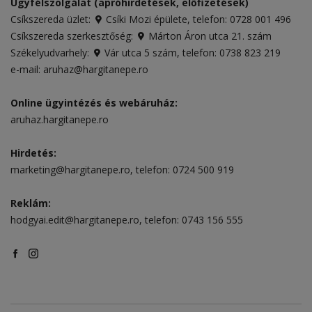
Ügyfélszolgálat (apróhirdetések, előfizetések)
Csíkszereda üzlet:
Csíki Mozi épülete
, telefon:
0728 001 496
Csíkszereda szerkesztőség:
Márton Áron utca 21. szám
Székelyudvarhely:
Vár utca 5 szám
, telefon:
0738 823 219
e-mail:
aruhaz@hargitanepe.ro
Online ügyintézés és webáruház:
aruhaz.hargitanepe.ro
Hirdetés:
marketing@hargitanepe.ro
, telefon:
0724 500 919
Reklám:
hodgyai.edit@hargitanepe.ro
, telefon:
0743 156 555