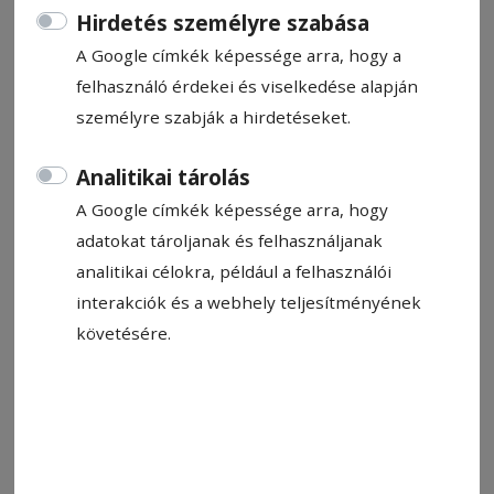
Hirdetés személyre szabása
A Google címkék képessége arra, hogy a
felhasználó érdekei és viselkedése alapján
személyre szabják a hirdetéseket.
2024. június 22., 15:15
Analitikai tárolás
Pezsgő hétvége
A Google címkék képessége arra, hogy
Kánikulában, de a Tusnádi-szoros nyújtotta
adatokat tároljanak és felhasználjanak
árnyékban tartják a hétvégén a tusnádfürdői
analitikai célokra, például a felhasználói
városnapokat. A hosszú hétvégére sokan
interakciók és a webhely teljesítményének
érkeztek a fürdővárosba, éppen ezért a
követésére.
szervezők garantálják, hogy az idei
városnapokon garantáltan mindenki talál
kedvére való elfoglaltságot.
2024. június 7., 9:59