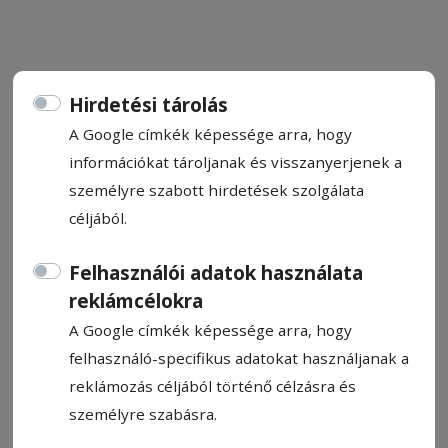
Hirdetési tárolás
CÍMKE: TUSNÁDFÜRDŐ
A Google címkék képessége arra, hogy
információkat tároljanak és visszanyerjenek a
személyre szabott hirdetések szolgálata
Állítsa be, hogy a Google
céljából.
találatokban a Hargita Népe elől
legyen!
Felhasználói adatok használata
reklámcélokra
A Google címkék képessége arra, hogy
felhasználó-specifikus adatokat használjanak a
reklámozás céljából történő célzásra és
személyre szabásra.