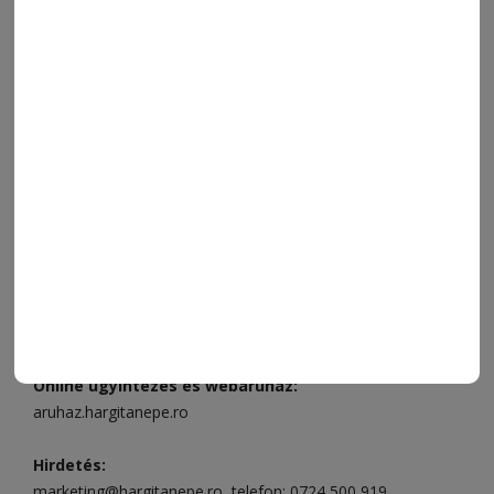
SZÍNES
IMPRESSZUM
VIDEÓ
MÉDIAAJÁNLAT
FÓRUM
JÁTÉKSZABÁLYZAT
ELÉRHETŐSÉGEK
Ügyfélszolgálat (apróhirdetések, előfizetések)
Csíkszereda üzlet:
Csíki Mozi épülete
, telefon:
0728 001
496
Csíkszereda szerkesztőség:
Márton Áron utca 21. szám
Székelyudvarhely:
Vár utca 5 szám
, telefon:
0738 823 219
e-mail:
aruhaz@hargitanepe.ro
Online ügyintézés és webáruház:
aruhaz.hargitanepe.ro
Hirdetés:
marketing@hargitanepe.ro
, telefon:
0724 500 919