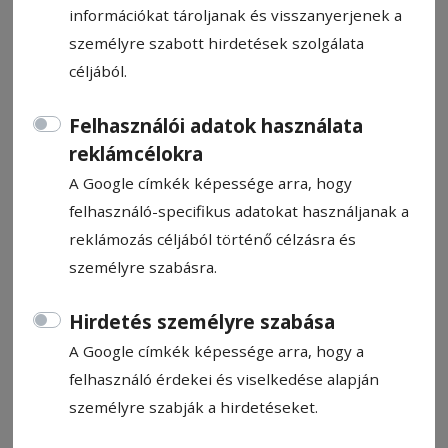
információkat tároljanak és visszanyerjenek a
személyre szabott hirdetések szolgálata
céljából.
Kezdhetik az építkezést
Felhasználói adatok használata
reklámcélokra
Legkorábban jövő héten kezd­hetik el az új
A Google címkék képessége arra, hogy
víz­veze­tékhálózat építését Tus­nád­fürdőn,
felhasználó-specifikus adatokat használjanak a
annak ellenére, hogy tavasszal megkapták
reklámozás céljából történő célzásra és
az épít­kezési engedélyt, mert a beruházás
személyre szabásra.
költségve­tése megváltozott, emiatt új
Hirdetés személyre szabása
építkezési engedélyt kellett kérjenek –
tudtuk meg a helyi önkormányzattól.
A Google címkék képessége arra, hogy a
felhasználó érdekei és viselkedése alapján
Péter Ágnes
személyre szabják a hirdetéseket.
2024. augusztus 13., 9:18
Becsült olvasási idő: Kevesebb mint