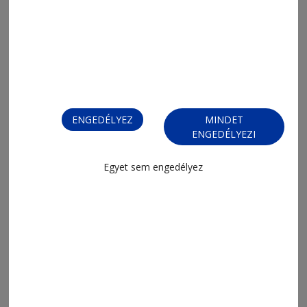
2026. augusztus 3., 14:45
Figyelnek az új kamerák
ENGEDÉLYEZ
MINDET
ENGEDÉLYEZI
Egyet sem engedélyez
2026. július 29., 14:04
Folytatják az elkezdett munkát