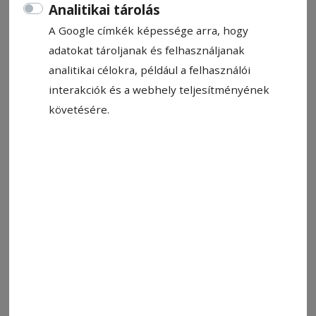
Analitikai tárolás
egy perc
A Google címkék képessége arra, hogy
adatokat tároljanak és felhasználjanak
analitikai célokra, például a felhasználói
interakciók és a webhely teljesítményének
követésére.
Illusztráció
Fotó: Székelykeresztúr Város Önkormányzata
Állítsa be, hogy a Google-