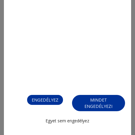
ENGEDÉLYEZ
MINDET
ENGEDÉLYEZI
Egyet sem engedélyez