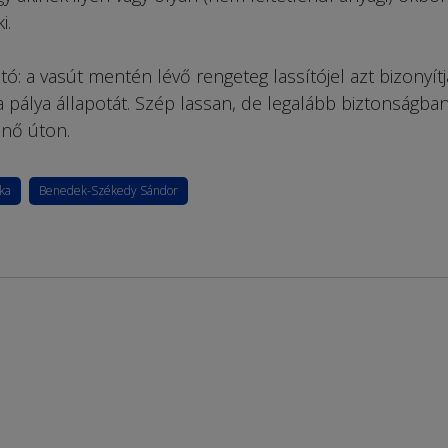
i.
 a vasút mentén lévő rengeteg lassítójel azt bizonyítj
 pálya állapotát. Szép lassan, de legalább biztonságba
nő úton.
ika
Benedek-Székedy Sándor