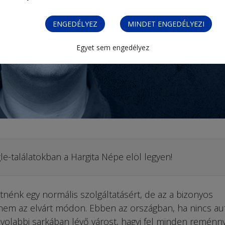
ENGEDÉLYEZ
MINDET ENGEDÉLYEZI
Egyet sem engedélyez
le-találatokban a Hargita Népe elöl legyen!
tnénk egy normális szolgáltatásért, de az a bizonyos
y nem az elvárt módon. Ebben az országban, ha nincs au
volabbi sarkában lévő várost, hagyj fel minden reménny