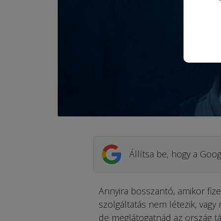
Állítsa be, hogy a Goog
Annyira bosszantó, amikor fize
szolgáltatás nem létezik, vag
de meglátogatnád az ország tá