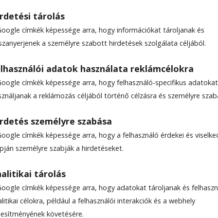
rdetési tárolás
Google címkék képessége arra, hogy információkat tároljanak és
szanyerjenek a személyre szabott hirdetések szolgálata céljából.
ztosan
lhasználói adatok használata reklámcélokra
Google címkék képessége arra, hogy felhasználó-specifikus adatokat
dor
sználjanak a reklámozás céljából történő célzásra és személyre szab
5
rdetés személyre szabása
Google címkék képessége arra, hogy a felhasználó érdekei és viselk
apján személyre szabják a hirdetéseket.
alitikai tárolás
Google címkék képessége arra, hogy adatokat tároljanak és felhaszn
litikai célokra, például a felhasználói interakciók és a webhely
ljesítményének követésére.