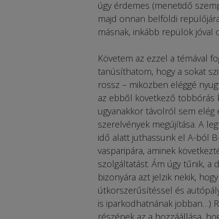
úgy érdemes (menetidő szempo
majd onnan belföldi repülőjár
másnak, inkább repülök jóval o
Követem az ezzel a témával fog
tanúsíthatom, hogy a sokat sz
rossz – miközben eléggé nyugt
az ebből következő többórás k
ugyanakkor távolról sem elég 
szerelvények megújítása. A le
idő alatt juthassunk el A-ból B
vasparipára, aminek következté
szolgáltatást. Ám úgy tűnik, 
bizonyára azt jelzik nekik, ho
útkorszerűsítéssel és autópály
is iparkodhatnának jobban…) R
részének az a hozzáállása, hog