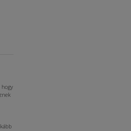
, hogy
sznek
nkább