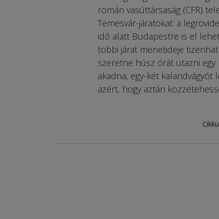
román vasúttársaság (CFR) te
Temesvár-járatokat: a legrövide
idő alatt Budapestre is el lehe
többi járat menetideje tizenhat
szeretne húsz órát utazni egy
akadna, egy-két kalandvágyót l
azért, hogy aztán közzétehess
Cikkü