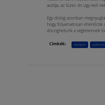
autója, az lúzer, és úgy kell nek
Egy dolog azonban megnyugtató:
hogy folyamatosan ellenőrzik a
döcöghetünk a végtelennek tű
Címkék:
nézőpont
publiciszt