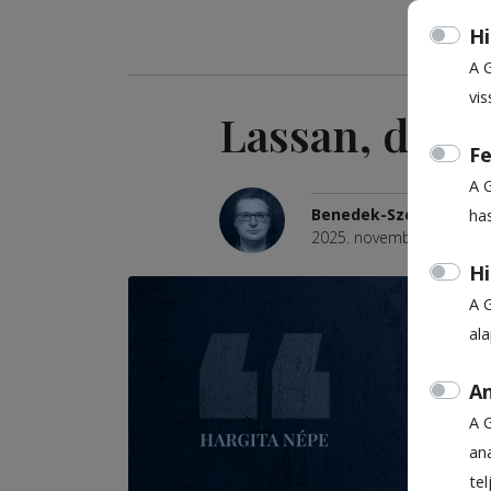
Hi
A 
vis
Lassan, de bi
Fe
A 
Benedek-Székedy Sán
ha
2025. november 25., 10:3
Hi
A 
al
An
A 
ana
te