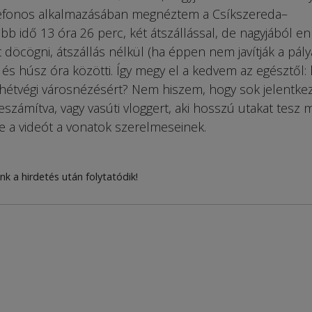
lefonos alkalmazásában megnéztem a Csíkszereda–
bb idő 13 óra 26 perc, két átszállással, de nagyjából en
t döcögni, átszállás nélkül (ha éppen nem javítják a pályá
 és húsz óra közötti. Így megy el a kedvem az egésztől: 
 hétvégi városnézésért? Nem hiszem, hogy sok jelentke
eszámítva, vagy vasúti vloggert, aki hosszú utakat tesz 
e a videót a vonatok szerelmeseinek.
nk a hirdetés után folytatódik!