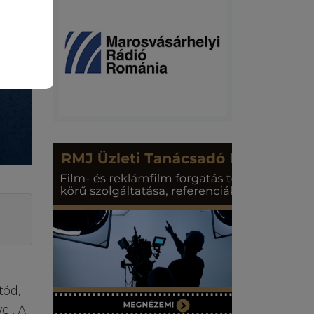
tód,
el. A