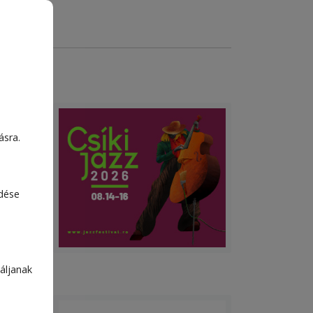
ásra.
edése
áljanak