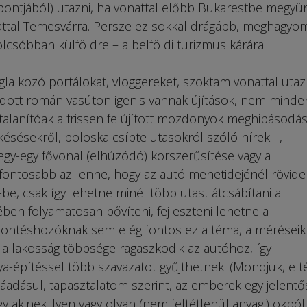
ntjából) utazni, ha vonattal előbb Bukarestbe megyü
attal Temesvárra. Persze ez sokkal drágább, meghagyo
lcsóbban külföldre – a belföldi turizmus kárára.
lalkozó portálokat, vloggereket, szoktam vonattal utazn
idott román vasúton igenis vannak újítások, nem minde
alanítóak a frissen felújított mozdonyok meghibásodás
ésésekről, poloska csípte utasokról szóló hírek –,
egy-egy fővonal (elhúzódó) korszerűsítése vagy a
gfontosabb az lenne, hogy az autó menetidejénél rövid
-be, csak így lehetne minél több utast átcsábítani a
ben folyamatosan bővíteni, fejleszteni lehetne a
a döntéshozóknak sem elég fontos ez a téma, a méréseik
gy a lakosság többsége ragaszkodik az autóhoz, így
a-építéssel több szavazatot gyűjthetnek. (Mondjuk, e t
áadásul, tapasztalatom szerint, az emberek egy jelentő
y akinek ilyen vagy olyan (nem feltétlenül anyagi) okból