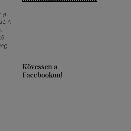
nyi
t). A
ki
ző
meg
Kövessen a
Facebookon!