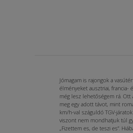
Jómagam is rajongok a vasútér
élményeket ausztriai, francia
még lesz lehetőségem rá. Ott a
meg egy adott távot, mint romá
km/h-val száguldó TGV-járatok
viszont nem mondhatjuk túl gya
„Fizettem es, de teszi es”. Hi