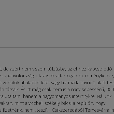
t, de azért nem viszem túlzásba, az ehhez kapcsolódó
- és spanyolországi utazásokra tartogatom, reménykedve
 vonatok általában fele- vagy harmadannyi idő alatt te
n társaik. És itt még csak nem is a nagy sebességű, 300
ra utaltam, hanem a hagyományos intercitykre. Nálunk
kran, mint a viccbeli székely bácsi a repülőn, hogy
ába fizetnénk, nem „teszi”… Csíkszeredából Temesvárra i