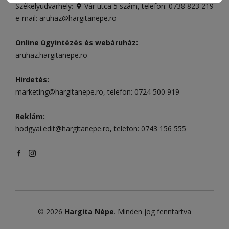
Székelyudvarhely:
Vár utca 5 szám
, telefon:
0738 823 219
e-mail:
aruhaz@hargitanepe.ro
Online ügyintézés és webáruház:
aruhaz.hargitanepe.ro
Hirdetés:
marketing@hargitanepe.ro
, telefon:
0724 500 919
Reklám:
hodgyai.edit@hargitanepe.ro
, telefon:
0743 156 555
© 2026
Hargita Népe
. Minden jog fenntartva