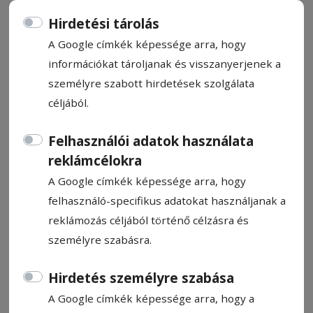
Hirdetési tárolás
A Google címkék képessége arra, hogy
információkat tároljanak és visszanyerjenek a
személyre szabott hirdetések szolgálata
Mindent a közöny ellen
céljából.
Boncina-Székely Szidónia
Felhasználói adatok használata
2026. május 28., 10:33
reklámcélokra
A Google címkék képessége arra, hogy
felhasználó-specifikus adatokat használjanak a
reklámozás céljából történő célzásra és
személyre szabásra.
Hirdetés személyre szabása
A Google címkék képessége arra, hogy a