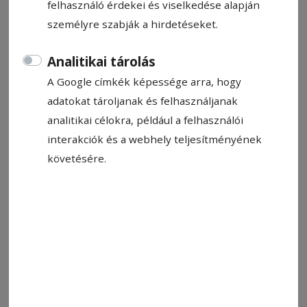
felhasználó érdekei és viselkedése alapján
személyre szabják a hirdetéseket.
Analitikai tárolás
Állítsa be, hogy a Google-
A Google címkék képessége arra, hogy
találatokban a Hargita Népe elöl
adatokat tároljanak és felhasználjanak
legyen!
analitikai célokra, például a felhasználói
interakciók és a webhely teljesítményének
A járdán sétálva arra leszel figyelmes, hogy egy
követésére.
járókelő kétrét görnyedve, a falnak
támaszkodva áll. Odamész hozzá és
megpróbálsz segíteni? – a teljesen hétköznapi
élethelyzet elemzése egy általános iskolásoknak
szóló szituációs játék része volt. A diákok több
hasonló helyzet közül választhattak, és a
kísérlet során nagyon kevesen választották azt,
hogy a fent említett helyzetben nyújtanak