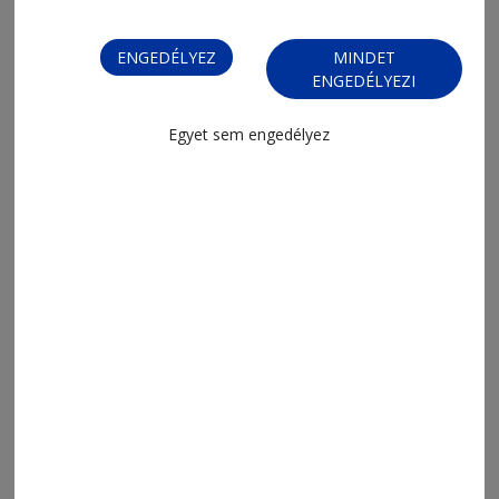
ENGEDÉLYEZ
MINDET
ENGEDÉLYEZI
Egyet sem engedélyez
2026. augusztus 5., 13:47
Digitális állam digitális szolgáltatás
nélkül