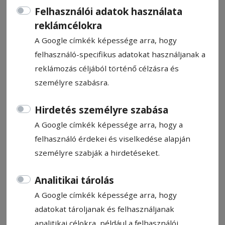
elősegítse a helyi gazdaság
Felhasználói adatok használata
megerősödését. István hisz abban, hogy a
reklámcélokra
helyi termékekre és a rövid ellátási láncra
A Google címkék képessége arra, hogy
épülő modell kulcsfontosságú a régió
felhasználó-specifikus adatokat használjanak a
gazdasági és társadalmi jövőjének
reklámozás céljából történő célzásra és
biztosításában.
személyre szabásra.
HN-információ
Hirdetés személyre szabása
2024. augusztus 8., 14:30
A Google címkék képessége arra, hogy a
felhasználó érdekei és viselkedése alapján
személyre szabják a hirdetéseket.
Analitikai tárolás
A Google címkék képessége arra, hogy
adatokat tároljanak és felhasználjanak
analitikai célokra, például a felhasználói