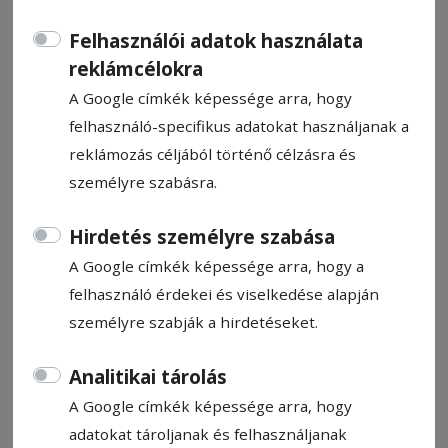
Felhasználói adatok használata
reklámcélokra
A Google címkék képessége arra, hogy
felhasználó-specifikus adatokat használjanak a
CÍMKE: ISKOLA
reklámozás céljából történő célzásra és
személyre szabásra.
Állítsa be, hogy a Google
találatokban a Hargita Népe elől
Hirdetés személyre szabása
legyen!
A Google címkék képessége arra, hogy a
felhasználó érdekei és viselkedése alapján
személyre szabják a hirdetéseket.
2015. november 25., 22:00
Analitikai tárolás
Támogatás az újfalvi iskolának
A Google címkék képessége arra, hogy
adatokat tároljanak és felhasználjanak