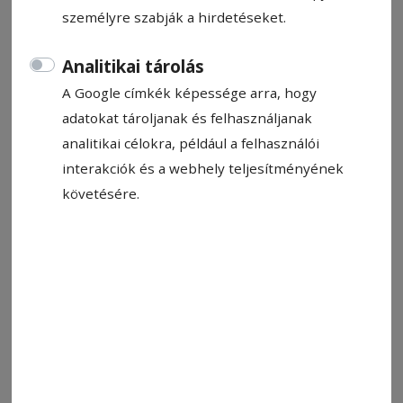
személyre szabják a hirdetéseket.
Analitikai tárolás
A Google címkék képessége arra, hogy
adatokat tároljanak és felhasználjanak
analitikai célokra, például a felhasználói
2025. január 31., 11:48
interakciók és a webhely teljesítményének
A villanypásztor nem minden
követésére.
Székelyföldön a barna medvék nem békés
módon váltak a mindennapok részévé. A
jelenségszintű medveprobléma gyökereiről, a
megelőzés lehetőségeiről, az együttélés
kihívásairól és a kirívó medvetámadásokról
Miklós Levente vadgazda mérnökkel, Hargita
Megye Tanácsa Vidékfejlesztési Egyesületének
igazgatói asszisztensével beszélgettünk.