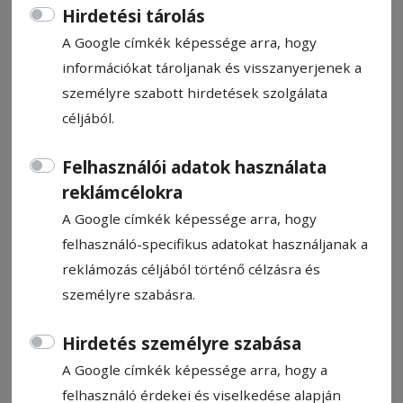
Hirdetési tárolás
A Google címkék képessége arra, hogy
információkat tároljanak és visszanyerjenek a
személyre szabott hirdetések szolgálata
céljából.
CÍMKE: HARGITA MEGYE TANÁCSA
VIDÉKFEJLESZTÉSI EGYESÜLETE
Felhasználói adatok használata
reklámcélokra
Állítsa be, hogy a Google
A Google címkék képessége arra, hogy
találatokban a Hargita Népe elől
felhasználó-specifikus adatokat használjanak a
legyen!
reklámozás céljából történő célzásra és
személyre szabásra.
Hirdetés személyre szabása
A Google címkék képessége arra, hogy a
felhasználó érdekei és viselkedése alapján