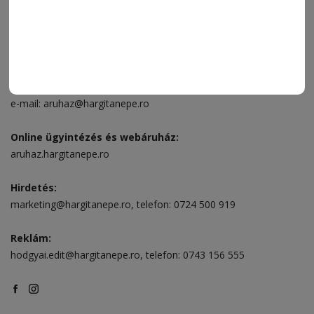
ELÉRHETŐSÉGEK
Ügyfélszolgálat (apróhirdetések, előfizetések)
Csíkszereda üzlet:
Csíki Mozi épülete
, telefon:
0728 001 496
Csíkszereda szerkesztőség:
Márton Áron utca 21. szám
Székelyudvarhely:
Vár utca 5 szám
, telefon:
0738 823 219
e-mail:
aruhaz@hargitanepe.ro
Online ügyintézés és webáruház:
aruhaz.hargitanepe.ro
Hirdetés:
marketing@hargitanepe.ro
, telefon:
0724 500 919
Reklám:
hodgyai.edit@hargitanepe.ro
, telefon:
0743 156 555