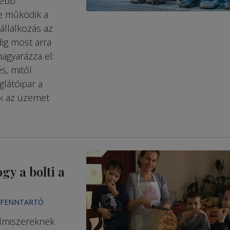
nebb
e működik a
állalkozás az
dig most arra
magyarázza el:
s, mitől
glátóipar a
ák az üzemet
gy a bolti a
NFENNTARTÓ
elmiszereknek