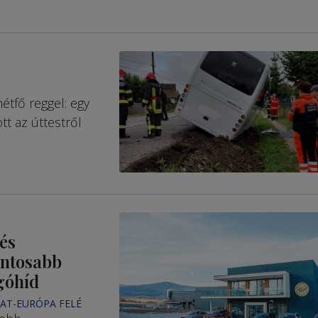
étfő reggel: egy
t az úttestről
és
ontosabb
góhíd
GAT-EURÓPA FELÉ