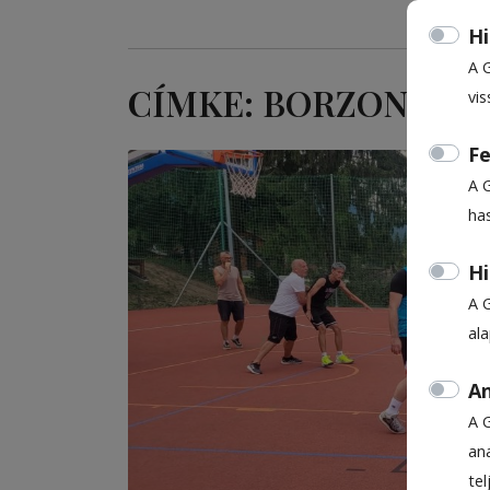
Hi
A 
CÍMKE: BORZONT
vis
Fe
A 
ha
Hi
A 
al
An
A 
ana
te