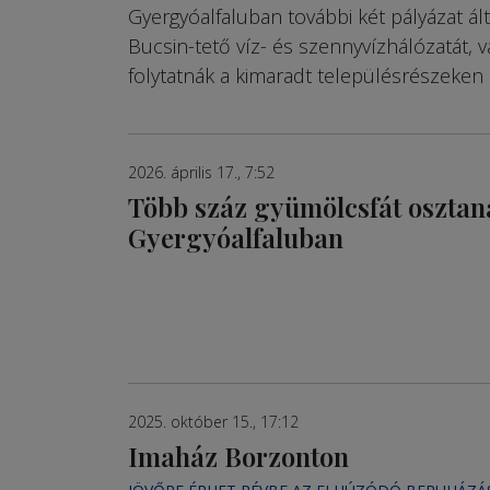
Gyergyóalfaluban további két pályázat ált
Bucsin-tető víz- és szennyvízhálózatát, v
folytatnák a kimaradt településrészeken 
2026. április 17., 7:52
Több száz gyümölcsfát osztan
Gyergyóalfaluban
2025. október 15., 17:12
Imaház Borzonton