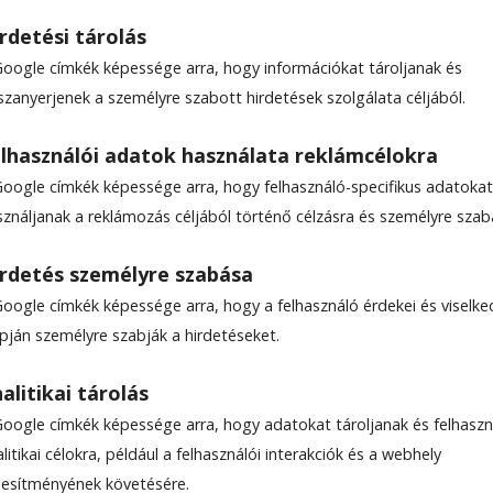
rdetési tárolás
Google címkék képessége arra, hogy információkat tároljanak és
szanyerjenek a személyre szabott hirdetések szolgálata céljából.
lhasználói adatok használata reklámcélokra
Google címkék képessége arra, hogy felhasználó-specifikus adatokat
sználjanak a reklámozás céljából történő célzásra és személyre szab
rdetés személyre szabása
Google címkék képessége arra, hogy a felhasználó érdekei és viselk
apján személyre szabják a hirdetéseket.
alitikai tárolás
Google címkék képessége arra, hogy adatokat tároljanak és felhaszn
litikai célokra, például a felhasználói interakciók és a webhely
ljesítményének követésére.