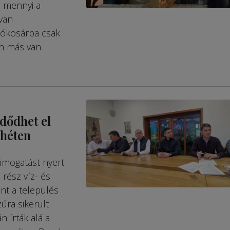
és mennyi a
 van
lókosárba csak
en más van
dődhet el
 héten
támogatást nyert
 rész víz- és
nt a település
úra sikerült
n írták alá a