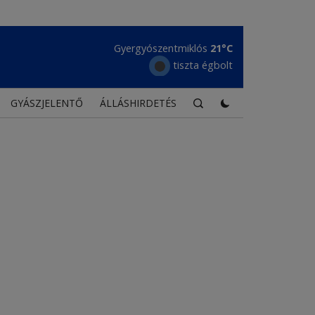
Gyergyószentmiklós
21°C
tiszta égbolt
GYÁSZJELENTŐ
ÁLLÁSHIRDETÉS