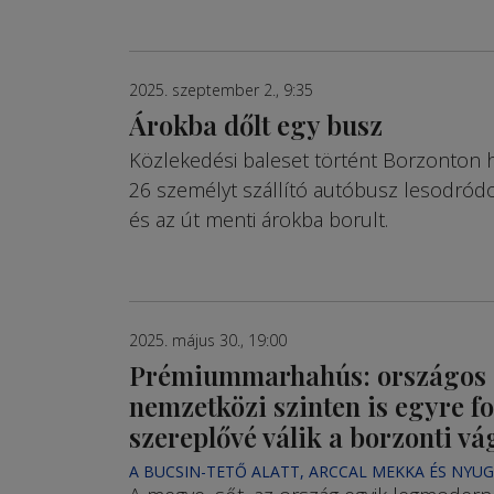
2025. szeptember 2., 9:35
Árokba dőlt egy busz
Közlekedési baleset történt Borzonton h
26 személyt szállító autóbusz lesodródot
és az út menti árokba borult.
2025. május 30., 19:00
Prémiummarhahús: országos 
nemzetközi szinten is egyre f
szereplővé válik a borzonti vá
A BUCSIN-TETŐ ALATT, ARCCAL MEKKA ÉS NYU