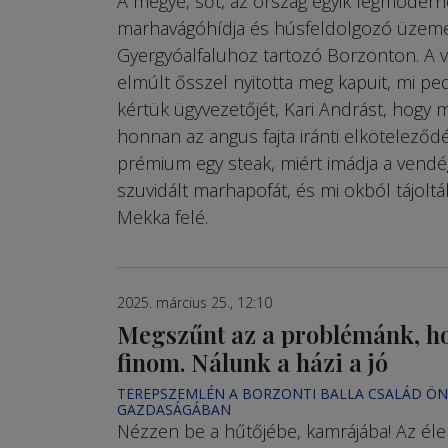
A megye, sőt, az ország egyik legmoder
marhavágóhídja és húsfeldolgozó üzem
Gyergyóalfaluhoz tartozó Borzonton. A v
elmúlt ősszel nyitotta meg kapuit, mi pe
kértük ügyvezetőjét, Kari Andrást, hogy 
honnan az angus fajta iránti elköteleződé
prémium egy steak, miért imádja a vendé
szuvidált marhapofát, és mi okból tájolt
Mekka felé.
2025. március 25., 12:10
Megszűnt az a problémánk, ho
finom. Nálunk a házi a jó
TEREPSZEMLÉN A BORZONTI BALLA CSALÁD Ö
GAZDASÁGÁBAN
Nézzen be a hűtőjébe, kamrájába! Az él