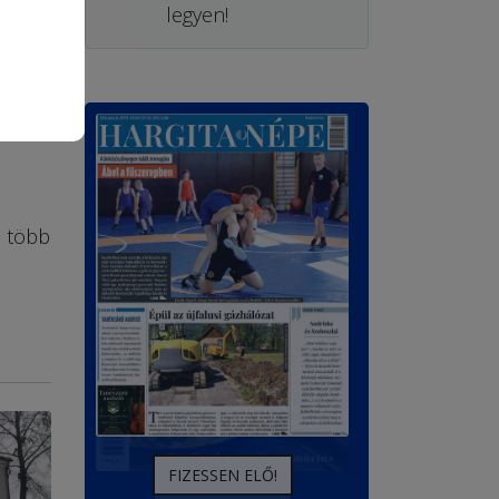
legyen!
e több
FIZESSEN ELŐ!