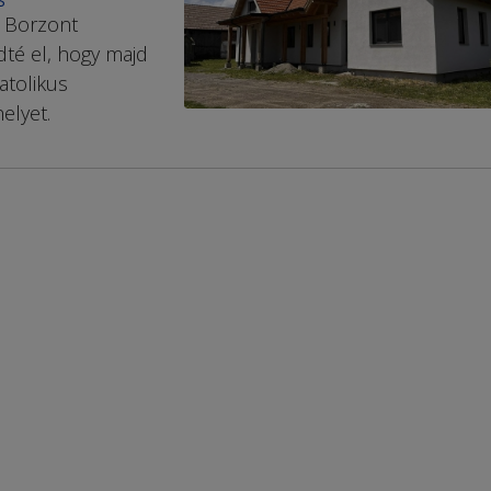
S
 Bor­zont
dté el, hogy majd
atolikus
elyet.