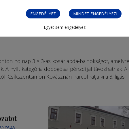
ENGEDÉLYEZ
MINDET ENGEDÉLYEZI
Egyet sem engedélyez
nton holnap 3 × 3-as kosárlabda-bajnokságot, amelyr
. A nyílt kategória dobogósai pénzdíjjal távozhatnak. A
szól: Csíkszentsimon Kovásznán harcolhatja ki a 3. ligás
ózatot
RÁNYÁBA