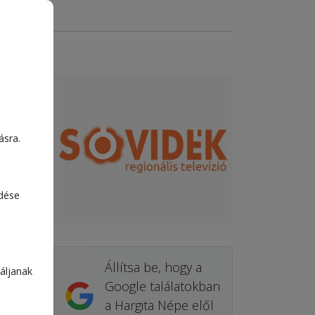
ásra.
edése
Állítsa be, hogy a
áljanak
Google találatokban
a Hargita Népe elől