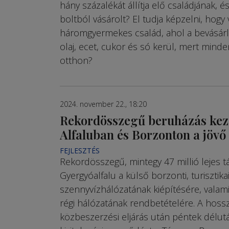
hány százalékát állítja elő családjának, 
boltból vásárolt? El tudja képzelni, hogy
háromgyermekes család, ahol a bevásár
olaj, ecet, cukor és só kerül, mert mind
otthon?
2024. november 22., 18:20
Rekordösszegű beruházás kez
Alfaluban és Borzonton a jövő
FEJLESZTÉS
Rekordösszegű, mintegy 47 millió lejes 
Gyergyóalfalu a külső borzonti, turisztikai
szennyvízhálózatának kiépítésére, valami
régi hálózatának rendbetételére. A hossz
közbeszerzési eljárás után péntek délutá