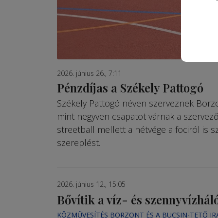
2026. június 26., 7:11
Pénzdíjas a Székely Pattogó
Székely Pattogó néven szerveznek Borzo
mint negyven csapatot várnak a szervezők
streetball mellett a hétvége a fociról is 
szereplést.
2026. június 12., 15:05
Bővítik a víz- és szennyvízhál
KÖZMŰVESÍTÉS BORZONT ÉS A BUCSIN-TETŐ I