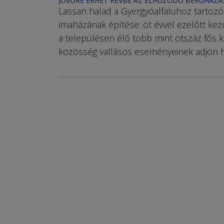
JÖVŐRE ÉRHET RÉVBE AZ ELHÚZÓDÓ BERUHÁZÁ
Lassan halad a Gyergyó­alfaluhoz tartozó
imaházának építése: öt évvel ezelőtt kez
a településen élő több mint ötszáz fős k
közösség vallásos eseményeinek adjon h