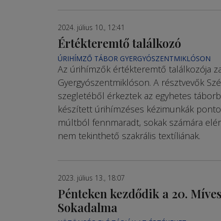
2024. július 10., 12:41
Értékteremtő találkozó
ÚRIHÍMZŐ TÁBOR GYERGYÓSZENTMIKLÓSON
Az úrihímzők értékteremtő találkozója za
Gyergyószentmiklóson. A résztvevők Sz
szegletéből érkeztek az egyhetes táborba
készített úrihímzéses kézimunkák ponto
múltból fennmaradt, sokak számára elér
nem tekinthető szakrális textíliának.
2023. július 13., 18:07
Pénteken kezdődik a 20. Mív
Sokadalma