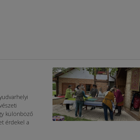
lyudvarhelyi
vészeti
gy különböző
et érdekel a