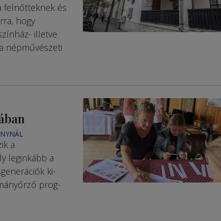
la felnőtteknek és
rra, hogy
zínház- illetve
 a népművészeti
tában
ÁNYNÁL
ik a
ly leginkább a
enerációk ki­
ományőrző prog­