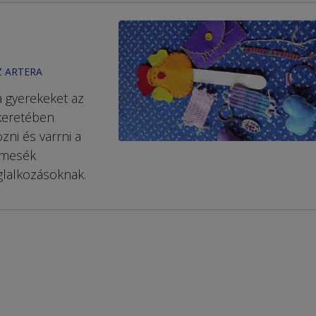
Z ARTERA
 gyerekeket az
 keretében
zni és varrni a
pmesék
glalkozásoknak.