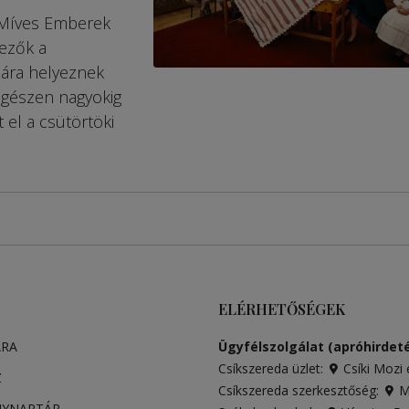
 Míves Emberek
ezők a
ára helyeznek
 egészen nagyokig
 el a csütörtöki
ELÉRHETŐSÉGEK
ARA
Ügyfélszolgálat (apróhirdeté
Csíkszereda üzlet:
Csíki Mozi 
Z
Csíkszereda szerkesztőség:
Má
NYNAPTÁR