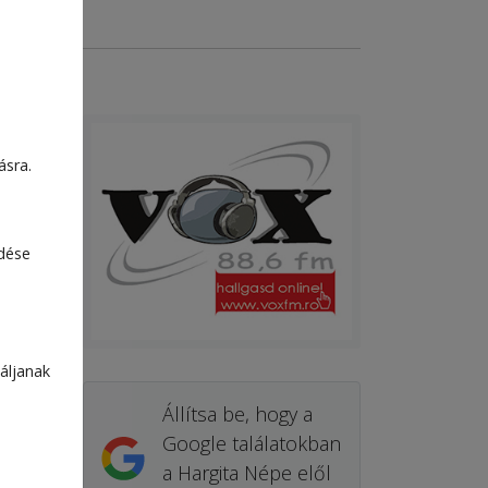
ásra.
edése
áljanak
Állítsa be, hogy a
Google találatokban
a Hargita Népe elől