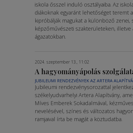
iskola ősszel induló osztályaiba. Az isko
diákoknak egyaránt lehetőséget teremt a
kipróbálják magukat a különböző zenei, s
képzőművészeti szakterületeken, illetve
ágazatokban.
2024. szeptember 13., 11:02
A hagyományápolás szolgála
JUBILEUMI RENDEZVÉNYEK AZ ARTERA ALAPÍTV
Jubileumi rendezvénysorozattal jelentkez
székelyudvarhelyi Artera Alapítvány, ame
Míves Emberek Sokadalmával, kézművesg
nevelésével, színes és vál­tozatos hagy
ramjaival írta be magát a köztudatba.