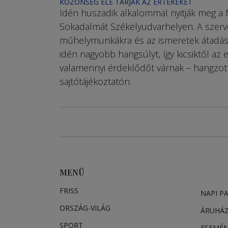
KÖZÖNSÉG ELÉ TÁRJÁK AZ ÉRTÉKEKET
Idén huszadik alkalommal nyitják meg a
Sokadalmát Székelyudvarhelyen. A szerv
műhelymunkákra és az ismeretek átadás
idén nagyobb hangsúlyt, így kicsiktől az
valamennyi érdeklődőt várnak – hangzott
sajtótájékoztatón.
MENÜ
FRISS
NAPI P
ORSZÁG-VILÁG
ÁRUHÁ
SPORT
ESEMÉ