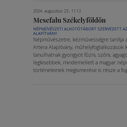
2024. augusztus 23., 11:12
Mesefalu Székelyföldön
NÉPMŰVÉSZETI ALKOTÓTÁBORT SZERVEZETT A
ALAPÍTVÁNY
Népművészetre, kézművességre tanítja a
Artera Alapítvány, műhelyfoglalkozások
tanulhatnak gyöngyöt fűzni, szőni, agyago
legkisebbek, mindemellett a magyar né
történeteinek megismerése is része a fo