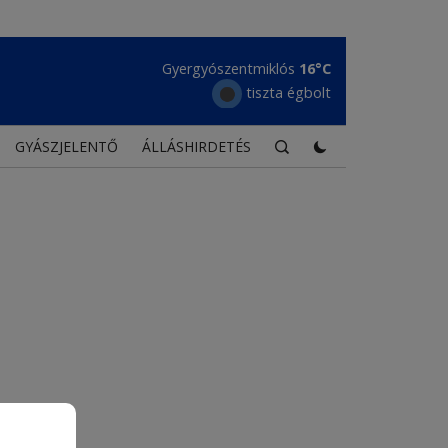
Gyergyószentmiklós
16°C
tiszta égbolt
GYÁSZJELENTŐ
ÁLLÁSHIRDETÉS