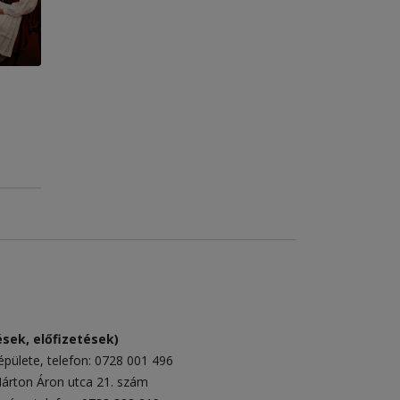
sek, előfizetések)
épülete
, telefon:
0728 001 496
rton Áron utca 21. szám