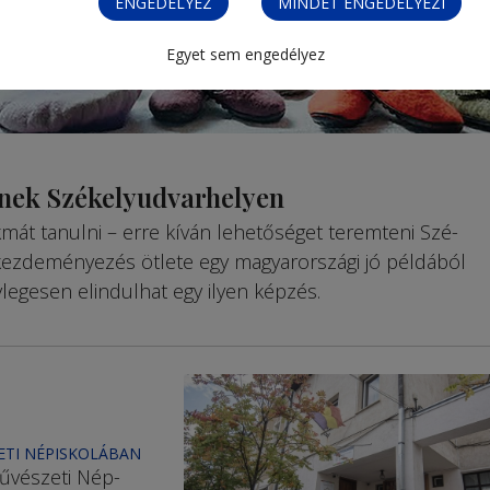
ENGEDÉLYEZ
MINDET ENGEDÉLYEZI
Egyet sem engedélyez
nek Székelyudvarhelyen
t ta­nulni – erre kíván lehetőséget teremteni Szé-
A kezdeményezés ötlete egy magyarországi jó példából
legesen elindulhat egy ilyen képzés.
ETI NÉPISKOLÁBAN
űvészeti Nép­