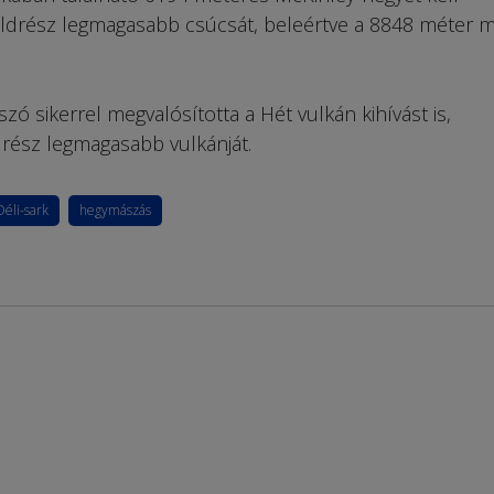
öldrész legmagasabb csúcsát, beleértve a 8848 méter 
ó sikerrel megvalósította a Hét vulkán kihívást is,
ész legmagasabb vulkánját.
Déli-sark
hegymászás