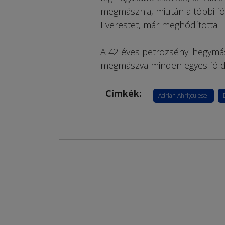
megmásznia, miután a többi f
Everestet, már meghódította.
A 42 éves petrozsényi hegymász
megmászva minden egyes földr
Címkék:
Adrian Ahrițculesei