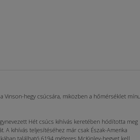
fel a Vinson-hegy csúcsára, miközben a hőmérséklet mín
gynevezett Hét csúcs kihívás keretében hódította meg
t. A kihívás teljesítéséhez már csak Észak-Amerika
kában található 6194 méteres McKinley-hegyet kell