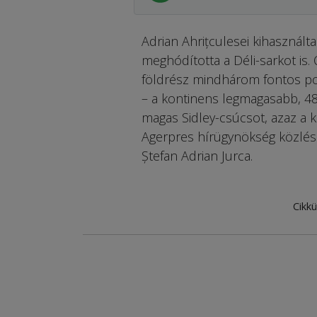
Adrian Ahrițculesei kihasználta
meghódította a Déli-sarkot is. 
földrész mindhárom fontos pont
– a kontinens legmagasabb, 48
magas Sidley-csúcsot, azaz a k
Agerpres hírügynökség közlé
Ștefan Adrian Jurca.
Cikkü