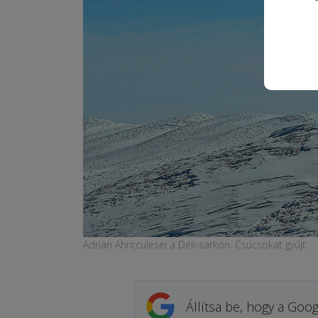
Adrian Ahrițculesei a Déli-sarkon. Csúcsokat gyűjt
Állítsa be, hogy a Goog