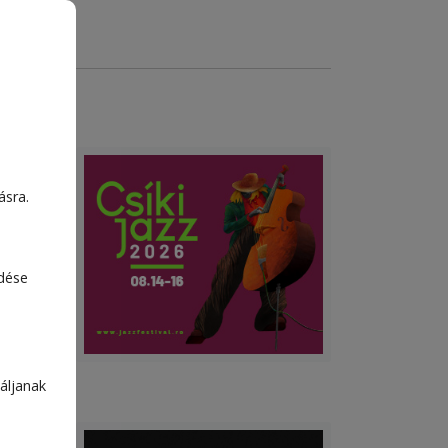
ban
ásra.
tisz
edése
áljanak