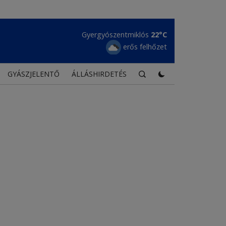
Gyergyószentmiklós
22°C
erős felhőzet
GYÁSZJELENTŐ
ÁLLÁSHIRDETÉS