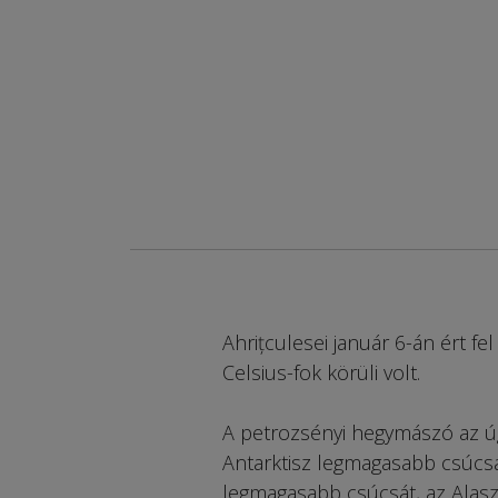
Ahrițculesei január 6-án ért 
Celsius-fok körüli volt.
A petrozsényi hegymászó az ú
Antarktisz legmagasabb csúcsá
legmagasabb csúcsát, az Alasz