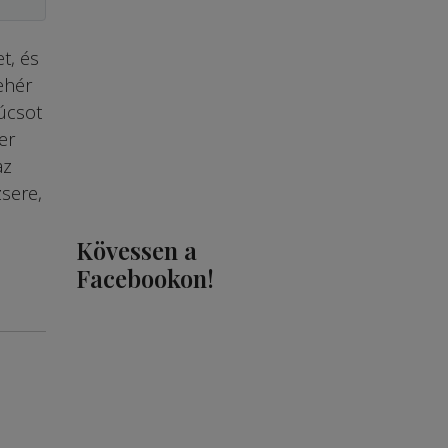
t, és
ehér
súcsot
er
az
sere,
Kövessen a
Facebookon!