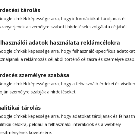
rdetési tárolás
Google címkék képessége arra, hogy információkat tároljanak és
szanyerjenek a személyre szabott hirdetések szolgálata céljából.
 mínusz 30 Celsius-fok
lhasználói adatok használata reklámcélokra
Google címkék képessége arra, hogy felhasználó-specifikus adatokat
-én elérte a Déli-sarkot, és ezzel beírta magát a
sználjanak a reklámozás céljából történő célzásra és személyre szab
án állampolgár, akinek sikerült elérnie az An­tark
rdetés személyre szabása
Google címkék képessége arra, hogy a felhasználó érdekei és viselk
apján személyre szabják a hirdetéseket.
alitikai tárolás
Google címkék képessége arra, hogy adatokat tároljanak és felhaszn
litikai célokra, például a felhasználói interakciók és a webhely
ljesítményének követésére.