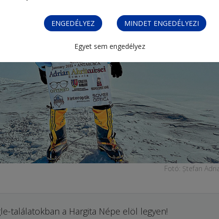
ENGEDÉLYEZ
MINDET ENGEDÉLYEZI
Egyet sem engedélyez
Fotó: Ștefan Adri
le-találatokban a Hargita Népe elöl legyen!