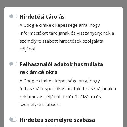
Hirdetési tárolás
A Google címkék képessége arra, hogy
információkat tároljanak és visszanyerjenek a
Újabb üveges körtánc
személyre szabott hirdetések szolgálata
céljából.
Csermák Zoltán
2026. május 7., 12:53
Felhasználói adatok használata
reklámcélokra
A Google címkék képessége arra, hogy
felhasználó-specifikus adatokat használjanak a
reklámozás céljából történő célzásra és
személyre szabásra.
Hirdetés személyre szabása