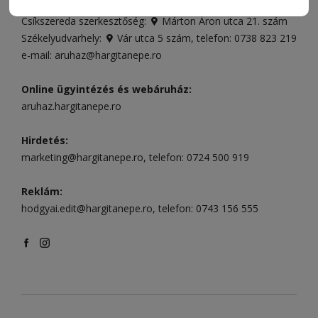
496
Csíkszereda szerkesztőség:
Márton Áron utca 21. szám
Székelyudvarhely:
Vár utca 5 szám
, telefon:
0738 823 219
e-mail:
aruhaz@hargitanepe.ro
Online ügyintézés és webáruház:
aruhaz.hargitanepe.ro
Hirdetés:
marketing@hargitanepe.ro
, telefon:
0724 500 919
Reklám:
hodgyai.edit@hargitanepe.ro
, telefon:
0743 156 555