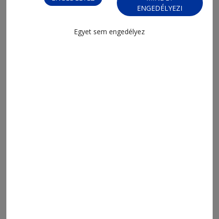
ENGEDÉLYEZI
Egyet sem engedélyez
2026. február 5., 13:11
A mesteri pizzáról és az olasz
konyháról