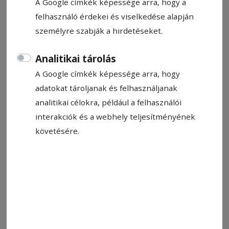
A Google címkék képessége arra, hogy a
felhasználó érdekei és viselkedése alapján
személyre szabják a hirdetéseket.
Analitikai tárolás
A Google címkék képessége arra, hogy
adatokat tároljanak és felhasználjanak
analitikai célokra, például a felhasználói
interakciók és a webhely teljesítményének
Üvegtárgyak és római kori üvegek a Smidt-kiállításon. A
történelem törékeny tanúi
Fotó: Csermák Zoltán
követésére.
Állítsa be, hogy a Google-
találatokban a Hargita Népe elöl
legyen!