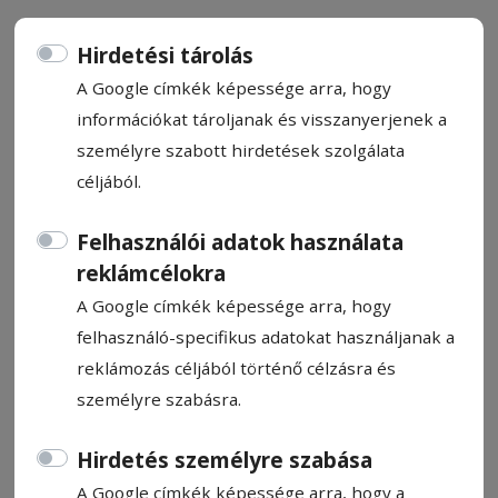
Hirdetési tárolás
A Google címkék képessége arra, hogy
információkat tároljanak és visszanyerjenek a
Ba Na Hills álomvilágáról
személyre szabott hirdetések szolgálata
céljából.
Csermák Zoltán
2025. október 23., 11:39
Felhasználói adatok használata
reklámcélokra
A Google címkék képessége arra, hogy
felhasználó-specifikus adatokat használjanak a
reklámozás céljából történő célzásra és
személyre szabásra.
Hirdetés személyre szabása
A Google címkék képessége arra, hogy a