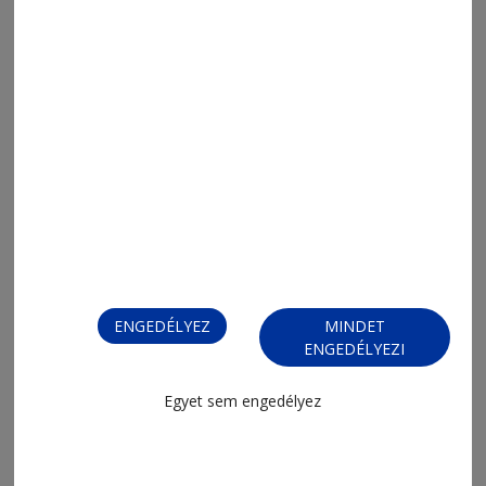
2026. június 28., 18:25
Lengyel Csaba: Szív, lélek és alázat
vezérel
ENGEDÉLYEZ
MINDET
ENGEDÉLYEZI
Egyet sem engedélyez