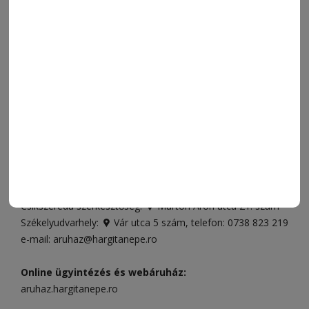
SPORT
ESEMÉNYNAPTÁR
SZÍNES
IMPRESSZUM
VIDEÓ
MÉDIAAJÁNLAT
FÓRUM
JÁTÉKSZABÁLYZAT
ELÉRHETŐSÉGEK
Ügyfélszolgálat (apróhirdetések, előfizetések)
Csíkszereda üzlet:
Csíki Mozi épülete
, telefon:
0728 001
496
Csíkszereda szerkesztőség:
Márton Áron utca 21. szám
Székelyudvarhely:
Vár utca 5 szám
, telefon:
0738 823 219
e-mail:
aruhaz@hargitanepe.ro
Online ügyintézés és webáruház:
aruhaz.hargitanepe.ro