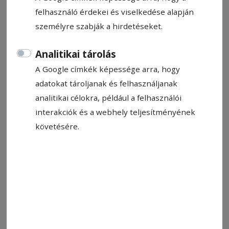
felhasználó érdekei és viselkedése alapján
személyre szabják a hirdetéseket.
Analitikai tárolás
Az Aranyhíd
Fotó: Csermák Zoltán
A Google címkék képessége arra, hogy
adatokat tároljanak és felhasználjanak
analitikai célokra, például a felhasználói
Állítsa be, hogy a Google-
interakciók és a webhely teljesítményének
találatokban a Hargita Népe elöl
követésére.
legyen!
Megérkeztünk az 1500 méter magasságba, s
belevetettük ma­gunkat a számtalan látnivaló
felfedezésébe. Az első fi­gye­lemre méltó
objektum a stilizált tenyereken, mint pilléreken
nyugvó gyalogoshíd, a százötven méter hosszú,