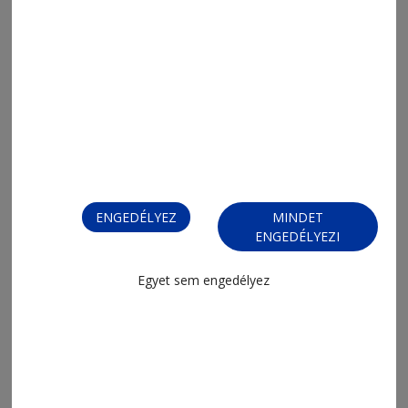
2026. augusztus 6., 12:53
Paloták, mecsetek, várak
ENGEDÉLYEZ
MINDET
ENGEDÉLYEZI
Egyet sem engedélyez