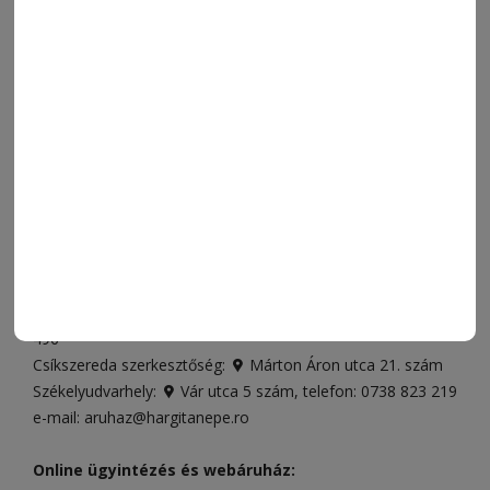
ORSZÁG-VILÁG
ÁRUHÁZ
SPORT
ESEMÉNYNAPTÁR
SZÍNES
IMPRESSZUM
VIDEÓ
MÉDIAAJÁNLAT
FÓRUM
JÁTÉKSZABÁLYZAT
ELÉRHETŐSÉGEK
Ügyfélszolgálat (apróhirdetések, előfizetések)
Csíkszereda üzlet:
Csíki Mozi épülete
, telefon:
0728 001
496
Csíkszereda szerkesztőség:
Márton Áron utca 21. szám
Székelyudvarhely:
Vár utca 5 szám
, telefon:
0738 823 219
e-mail:
aruhaz@hargitanepe.ro
Online ügyintézés és webáruház: