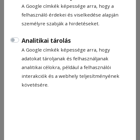
A Google címkék képessége arra, hogy a
A kivilágított Si O Se Pol híd Iszfahánban
Fotó: Albert Ildikó
felhasználó érdekei és viselkedése alapján
személyre szabják a hirdetéseket.
Állítsa be, hogy a Google-
Analitikai tárolás
találatokban a Hargita Népe elöl
A Google címkék képessége arra, hogy
legyen!
adatokat tároljanak és felhasználjanak
analitikai célokra, például a felhasználói
Az az érzésem, hogy idén vala­hányszor a
interakciók és a webhely teljesítményének
teheráni élményeimet idézem fel, mert írni
követésére.
készülök róluk, mindig valami egyéb esemény
kerül előtérbe. Miután a szárazság, majd a
háború témája lecsengett, mert most épp
tárgyalásokat folytat Irán és az Egyesült
Államok, mifelénk a magyarországi választás
járt le, de még mindig élénken foglalkoztatja az