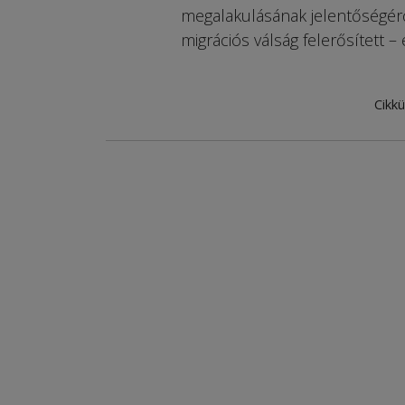
megalakulásának jelentőségérő
migrációs válság felerősített 
Cikkü