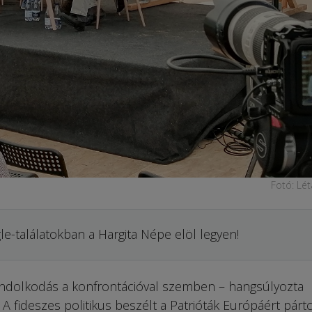
Fotó: Lét
le-találatokban a Hargita Népe elöl legyen!
 gondolkodás a konfrontációval szemben – hangsúlyozta
A fideszes politikus beszélt a Patrióták Európáért párt