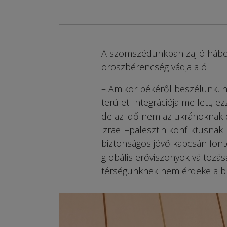
A szomszédunkban zajló háború 
oroszbérencség vádja alól.
– Amikor békéről beszélünk, ne
területi integrációja mellett,
de az idő nem az ukránoknak d
izraeli–palesztin konfliktusnak 
biztonságos jövő kapcsán fonto
globális erőviszonyok változásá
térségünknek nem érdeke a b