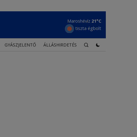
Maroshévíz
21°C
tiszta égbolt
GYÁSZJELENTŐ
ÁLLÁSHIRDETÉS