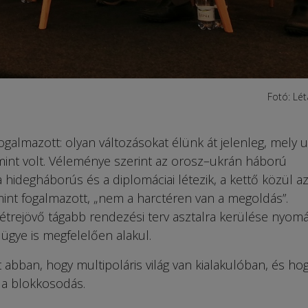
Fotó: Lét
ogalmazott: olyan változásokat élünk át jelenleg, mely u
mint volt. Véleménye szerint az orosz–ukrán háború
 hidegháborús és a diplomáciai létezik, a kettő közül a
 mint fogalmazott, „nem a harctéren van a megoldás”.
létrejövő tágabb rendezési terv asztalra kerülése nyom
ügye is megfelelően alakul.
t abban, hogy multipoláris világ van kialakulóban, és ho
a blokkosodás.