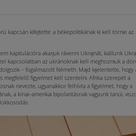
kapcsán kifejtette: a békepolitikának ki kell törnie az
m kapitulációra akarjuk rávenni Ukrajnát, kiállunk Ukra
 ezzel kapcsolatban az ukránoknak kell meghozniuk a dön
olgozik – fogalmazott Németh. Majd kijelentette, hogy 
is megfelelő figyelmet kell szentelni. Afrika szerepét a
snak nevezte, ugyanakkor felhívta a figyelmet, hogy a
nak, a kínai–amerikai bipolaritásnak vagyunk tanúi, visz
lokkosodás.