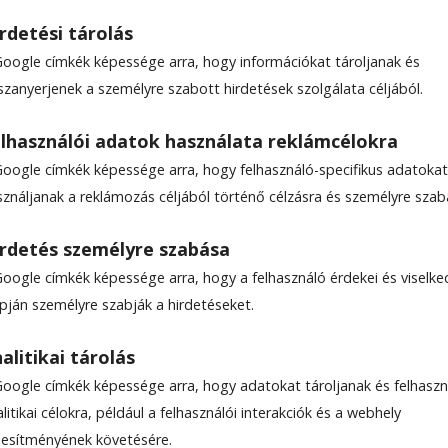
rdetési tárolás
Google címkék képessége arra, hogy információkat tároljanak és
szanyerjenek a személyre szabott hirdetések szolgálata céljából.
e, az atlantizmus a
lhasználói adatok használata reklámcélokra
ös nevezője
Google címkék képessége arra, hogy felhasználó-specifikus adatokat
sználjanak a reklámozás céljából történő célzásra és személyre szab
 a jelenlegi világrend átalakulásának folyamatairól
rdetés személyre szabása
ásról szóló pódiumbeszélgetésen osztotta meg
Google címkék képessége arra, hogy a felhasználó érdekei és viselk
az Országgyűlés Külügyi Bizottságának elnöke, 
apján személyre szabják a hirdetéseket.
házi frakciójának vezetője, Mesterházy Attila, a
pártelnöke, Szilágyi Zsolt, a Pro Universitate Pa
alitikai tárolás
ja, Mihai Răzvan Ungureanu korábbi miniszterelnö
Google címkék képessége arra, hogy adatokat tároljanak és felhaszn
ést Boris Kálnoky, a Mathias Corvinus Collegium
litikai célokra, például a felhasználói interakciók és a webhely
ak vezetője moderálta.
ljesítményének követésére.