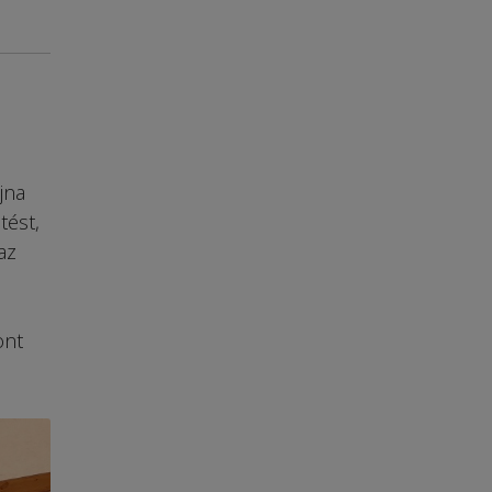
jna
tést,
az
ont