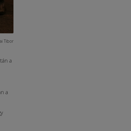
ai Tibor
tán a
z
án a
gy