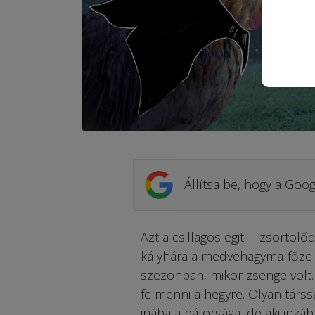
Állítsa be, hogy a Goog
Azt a csillagos egit! – zsörtö
kályhára a medvehagyma-főzelé
szezonban, mikor zsenge volt
felmenni a hegyre. Olyan társsal
inába a bátorsága, de aki inkáb