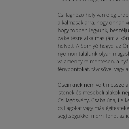
Csillagnéző hely van elég Erd
alkalmasak arra, hogy onnan viz
hogy többen legyünk, beszéljü
zajkeltésre alkalmas (ám a kö
helyett. A Somlyó hegye, az Ór
nyomon találunk olyan magasl
valamennyire mentesen, a nyár
fénypontokat, távcsővel vagy a
Őseinknek nem volt messzelátój
istenek és mesebeli alakok nép
Csillagösvény, Csaba útja, Lel
csillagokat vagy más égitesteke
segítségükkel mérni lehet az id