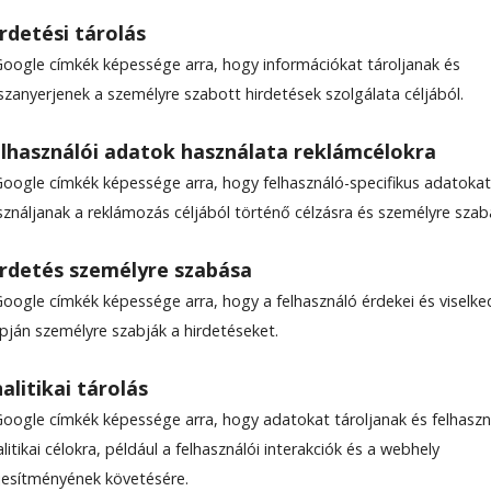
rdetési tárolás
Google címkék képessége arra, hogy információkat tároljanak és
szanyerjenek a személyre szabott hirdetések szolgálata céljából.
illagnéző helyek
lhasználói adatok használata reklámcélokra
Google címkék képessége arra, hogy felhasználó-specifikus adatokat
sználjanak a reklámozás céljából történő célzásra és személyre szab
 idő: 5 perc
rdetés személyre szabása
Google címkék képessége arra, hogy a felhasználó érdekei és viselk
apján személyre szabják a hirdetéseket.
alitikai tárolás
Google címkék képessége arra, hogy adatokat tároljanak és felhaszn
litikai célokra, például a felhasználói interakciók és a webhely
ljesítményének követésére.