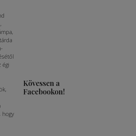
nd
,
lámpa,
tárda
n-
ésétől
 égi
Kövessen a
ök,
Facebookon!
a
, hogy