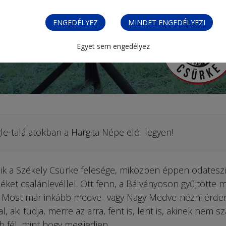
ENGEDÉLYEZ
MINDET ENGEDÉLYEZI
Egyet sem engedélyez
le-találatokban a Hargita Népe elöl legyen!
lődik a Székely Csürke felesége, miközben éppen odateszi
ket csalánlevéllel. Ott fenn, a Bálványoson gyűjtötte 
. Most már inkább medve- vagy Nagy Medve-nézni érd
, aki tudja, merre az arra, fent is, lent is, akinek nem sz
b fél, mint hogy megijedjen.