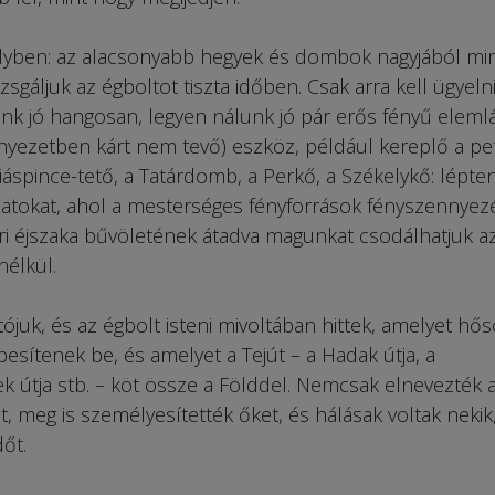
élyben: az alacsonyabb hegyek és dombok nagyjából mi
sgáljuk az égboltot tiszta időben. Csak arra kell ügyelni
nk jó hangosan, legyen nálunk jó pár erős fényű elem
rnyezetben kárt nem tevő) eszköz, például kereplő a pe
iáspince-tető, a Tatárdomb, a Perkő, a Székelykő: lépte
atokat, ahol a mesterséges fényforrások fényszennyez
i éjszaka bűvöletének átadva magunkat csodálhatjuk az
nélkül.
uk, és az égbolt isteni mivoltában hittek, amelyet hős
esítenek be, és amelyet a Tejút – a Hadak útja, a
kek útja stb. – köt össze a Földdel. Nemcsak elnevezték 
t, meg is személyesítették őket, és hálásak voltak nekik
őt.