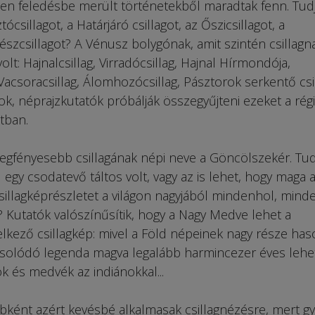
esen feledésbe merült történetekből maradtak fenn. Tud
ztócsillagot, a Határjáró csillagot, az Őszicsillagot, a
észcsillagot? A Vénusz bolygónak, amit szintén csillagn
olt: Hajnalcsillag, Virradócsillag, Hajnal Hírmondója,
, Vacsoracsillag, Álomhozócsillag, Pásztorok serkentő csi
zok, néprajzkutatók próbálják összegyűjteni ezeket a régi
tban.
legfényesebb csillagának népi neve a Göncölszekér. Tud
gy csodatevő táltos volt, vagy az is lehet, hogy maga 
csillagképrészletet a világon nagyjából mindenhol, mind
k? Kutatók valószínűsítik, hogy a Nagy Medve lehet a
elkező csillagkép: mivel a Föld népeinek nagy része has
solódó legenda magva legalább harmincezer éves lehet
ok és medvék az indiánokkal...
ként azért kevésbé alkalmasak csillagnézésre, mert g