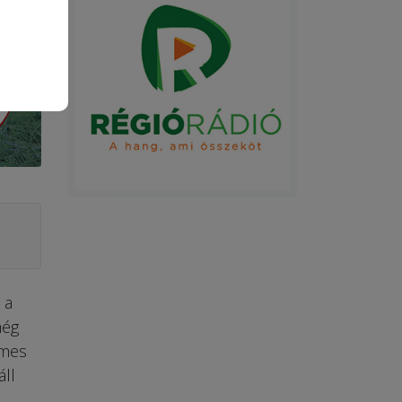
 a
még
emes
áll