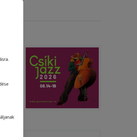
ásra.
edése
áljanak