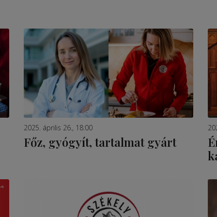
2025. április 26., 18:00
20
Főz, gyógyít, tartalmat gyárt
É
k