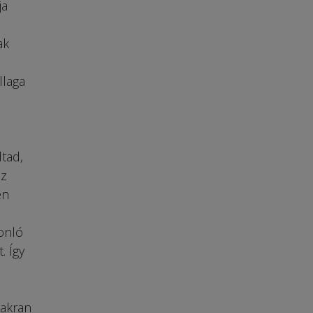
ja
ak
llaga
tad,
az
en
onló
. Így
yakran