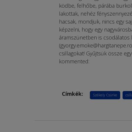
ködbe, felhőbe, párába burko
lakottak, nehéz fényszennyezé
hacsak, mondjuk, nincs egy sajá
képzelni, hogy egy nagyvárosb
áramszünetben is csodálatos l
(gyorgy.emoke@hargitanepe.ro),
csillagokat! Gyűjtsük össze egy
kommented:
Címkék:
Székely Csürke
csil