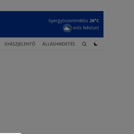
Gyergyószentmiklós
26°C
erős felhőzet
GYÁSZJELENTŐ
ÁLLÁSHIRDETÉS