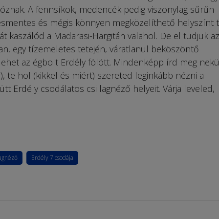
lóznak. A fennsíkok, medencék pedig viszonylag sűrűn
smentes és mégis könnyen megközelíthető helyszínt ta
t kaszálód a Madarasi-Hargitán valahol. De el tudjuk azt
an, egy tízemeletes tetején, váratlanul beköszöntő
ehet az égbolt Erdély fölött. Mindenképp írd meg nek
 te hol (kikkel és miért) szereted leginkább nézni a
ütt Erdély csodálatos csillagnéző helyeit. Várja leveled,
lagnéző
Erdély 7 csodája