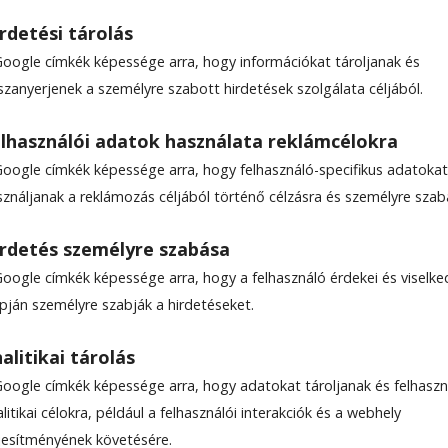
rdetési tárolás
Google címkék képessége arra, hogy információkat tároljanak és
szanyerjenek a személyre szabott hirdetések szolgálata céljából.
lhasználói adatok használata reklámcélokra
Google címkék képessége arra, hogy felhasználó-specifikus adatokat
sználjanak a reklámozás céljából történő célzásra és személyre szab
rdetés személyre szabása
Google címkék képessége arra, hogy a felhasználó érdekei és viselk
apján személyre szabják a hirdetéseket.
alitikai tárolás
Google címkék képessége arra, hogy adatokat tároljanak és felhaszn
litikai célokra, például a felhasználói interakciók és a webhely
ljesítményének követésére.