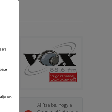
ásra.
edése
áljanak
Állítsa be, hogy a
Google találatokban