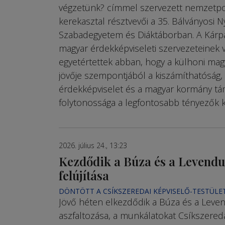
végzetünk? címmel szervezett nemzetpoli
kerekasztal résztvevői a 35. Bálványosi N
Szabadegyetem és Diáktáborban. A Kár
magyar érdekképviseleti szervezeteinek 
egyetértettek abban, hogy a külhoni ma
jövője szempontjából a kiszámíthatóság,
érdekképviselet és a magyar kormány t
folytonossága a legfontosabb tényezők k
2026. július 24., 13:23
Kezdődik a Búza és a Levendu
felújítása
DÖNTÖTT A CSÍKSZEREDAI KÉPVISELŐ-TESTÜLE
Jövő héten elkezdődik a Búza és a Leve
aszfaltozása, a munkálatokat Csíkszere