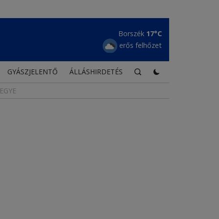
Tusnádfürdő
17°C
szórványos felhőzet
GYÁSZJELENTŐ
ÁLLÁSHIRDETÉS
EGYE