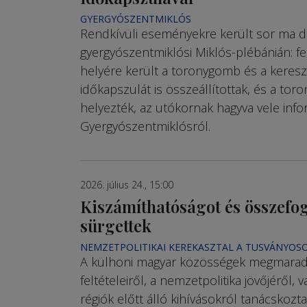
GYERGYÓSZENTMIKLÓS
Rendkívüli eseményekre került sor ma dé
gyergyószentmiklósi Miklós-plébánián: fe
helyére került a toronygomb és a kereszt
időkapszulát is összeállítottak, és a to
helyezték, az utókornak hagyva vele info
Gyergyószentmiklósról.
2026. július 24., 15:00
Kiszámíthatóságot és összefo
sürgettek
NEMZETPOLITIKAI KEREKASZTAL A TUSVÁNYOS
A külhoni magyar közösségek megmara
feltételeiről, a nemzetpolitika jövőjéről, 
régiók előtt álló kihívásokról tanácskozt