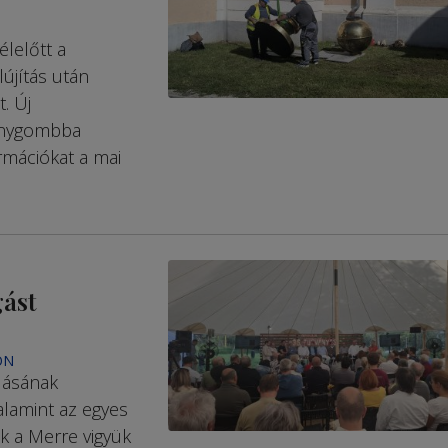
lelőtt a
lújítás után
. Új
ronygombba
rmációkat a mai
gást
ON
dásának
valamint az egyes
ak a Merre vigyük