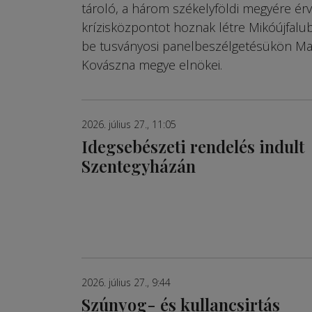
tároló, a három székelyföldi megyére ér
krízisközpontot hoznak létre Mikóújfalub
be tusványosi panelbeszélgetésükön Mar
Kovászna megye elnökei.
2026. július 27., 11:05
Idegsebészeti rendelés indult
Szentegyházán
2026. július 27., 9:44
Szúnyog- és kullancsirtás