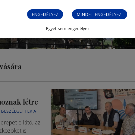
ENGEDÉLYEZ
MINDET ENGEDÉLYEZI
Egyet sem engedélyez
óvására
hoznak létre
 BESZÉLGETTEK A
erepet ellátó, az
zközöket is