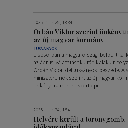
2026. július 25., 13:34
Orbán Viktor szerint önkényur
az új magyar kormány
TUSVÁNYOS
Elsősorban a magyarországi belpolitikai 
az áprilisi választások után kialakult hely
Orbán Viktor idei tusványosi beszéde. A v
miniszterelnök szerint az új magyar kor
önkényuralmi rendszert épít.
2026. július 24., 16:41
Helyére került a toronygomb, 
időkapszulával