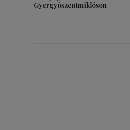
Gyergyószentmiklóson