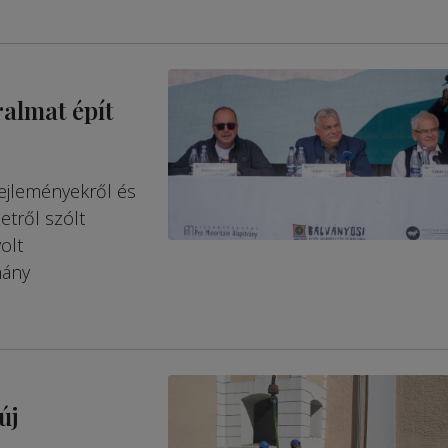
almat épít
fejleményekről és
zetről szólt
olt
mány
új