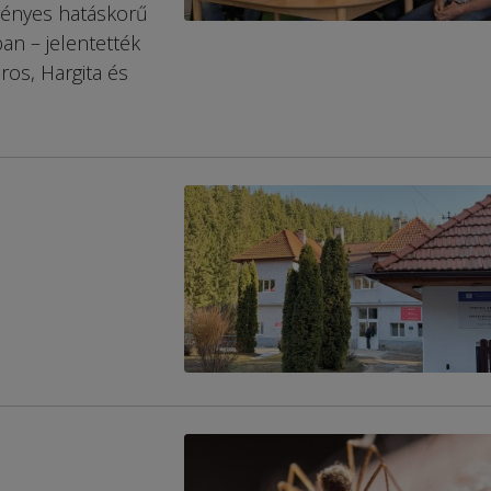
vényes hatáskorű
an – jelentették
os, Hargita és