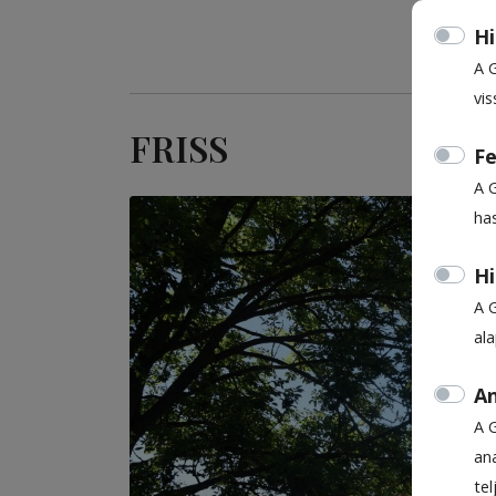
Hi
A 
vis
FRISS
Fe
A 
ha
Hi
A 
al
An
A 
ana
te