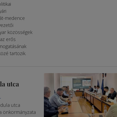
tikai
yári
pát-medence
vezetői
gyar közösségek
 az erős
ámogatásának
özé tartozik.
la utca
T
ndula utca
da önkormányzata