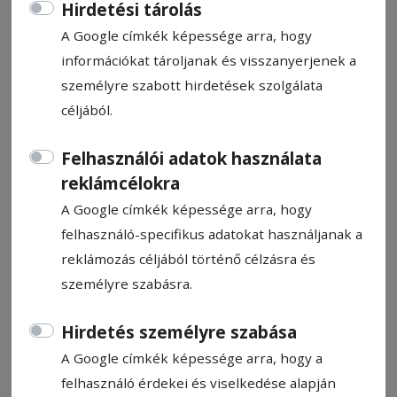
Hirdetési tárolás
A Google címkék képessége arra, hogy
információkat tároljanak és visszanyerjenek a
személyre szabott hirdetések szolgálata
céljából.
CÍMKE: NEMZETI ÖSSZETARTOZÁS
NAPJA
Felhasználói adatok használata
reklámcélokra
Állítsa be, hogy a Google
A Google címkék képessége arra, hogy
találatokban a Hargita Népe elől
felhasználó-specifikus adatokat használjanak a
legyen!
reklámozás céljából történő célzásra és
személyre szabásra.
Hirdetés személyre szabása
A Google címkék képessége arra, hogy a
felhasználó érdekei és viselkedése alapján