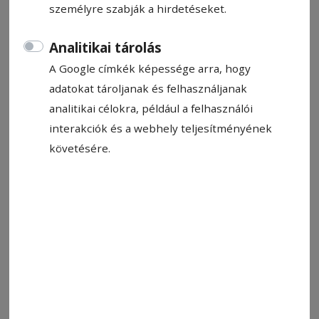
személyre szabják a hirdetéseket.
Analitikai tárolás
A Google címkék képessége arra, hogy
adatokat tároljanak és felhasználjanak
analitikai célokra, például a felhasználói
2026. június 4., 17:32
interakciók és a webhely teljesítményének
A jövő építése a közösség feladata
követésére.
2025. június 5., 11:08
Magyar katolikus emlékek a
Millenniumi templom előtt
A NEMZETI ÖSSZETARTOZÁS NAPJA
A nemzeti összetartozást erősítő
rendezvényeket szerveztek a megye több
településén a trianoni békeszerződés