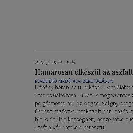
2026. július 20., 10:09
Hamarosan elkészül az aszfalt
RÉVBE ÉRŐ MADÉFALVI BERUHÁZÁSOK
Néhány héten belül elkészül Madéfalván
utca aszfaltozása – tudtuk meg Szentes
polgármestertől. Az Anghel Saligny pro
finanszírozásával eszközölt beruházás r
híd is épült a községben, összekötve a 
utcát a Vár-patakon keresztül.