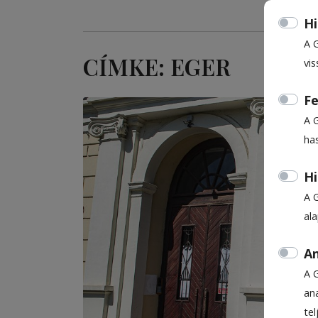
Hi
A 
CÍMKE: EGER
vis
Fe
A 
ha
Hi
A 
al
An
A 
ana
te