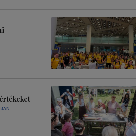
ni
értékeket
ÁBAN