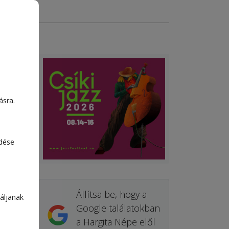
ásra.
edése
Állítsa be, hogy a
áljanak
Google találatokban
a Hargita Népe elől