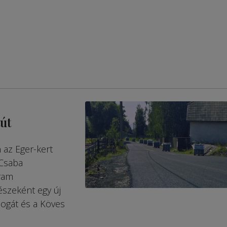
út
 az Eger-kert
 Csaba
gram
észeként egy új
Bogát és a Köves