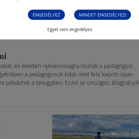
ENGEDÉLYEZ
MINDET ENGEDÉLYEZI
Egyet sem engedélyez
ni
atokat, és kedden nyilvánosságra hozták a pedagógusi
gyénkben a pedagógusok több mint fele kapott olyan
sra pályázhat a tanügyben. Ezzel az országos átlagnál j
t