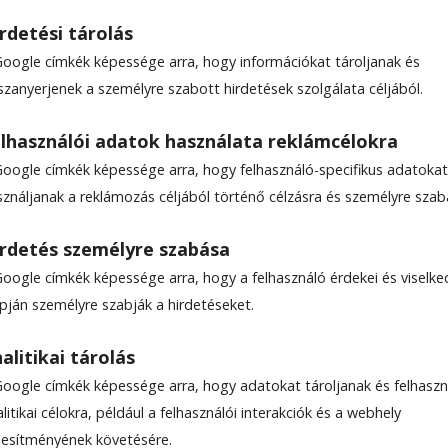
rdetési tárolás
Google címkék képessége arra, hogy információkat tároljanak és
szanyerjenek a személyre szabott hirdetések szolgálata céljából.
lhasználói adatok használata reklámcélokra
Google címkék képessége arra, hogy felhasználó-specifikus adatokat
sználjanak a reklámozás céljából történő célzásra és személyre szab
rdetés személyre szabása
Google címkék képessége arra, hogy a felhasználó érdekei és viselk
apján személyre szabják a hirdetéseket.
alitikai tárolás
Google címkék képessége arra, hogy adatokat tároljanak és felhaszn
litikai célokra, például a felhasználói interakciók és a webhely
ljesítményének követésére.