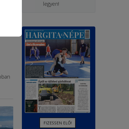
legyen!
obban
FIZESSEN ELŐ!