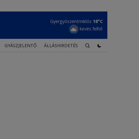
Gyergyószentmiklós
18°C
kevés felhő
GYÁSZJELENTŐ
ÁLLÁSHIRDETÉS