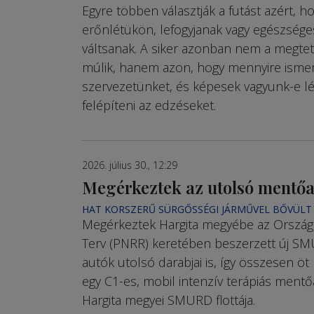
Egyre többen választják a futást azért, ho
erőnlétükön, lefogyjanak vagy egészség
váltsanak. A siker azonban nem a megte
múlik, hanem azon, hogy mennyire ismerj
szervezetünket, és képesek vagyunk-e l
felépíteni az edzéseket.
2026. július 30., 12:29
Megérkeztek az utolsó mentő
HAT KORSZERŰ SÜRGŐSSÉGI JÁRMŰVEL BŐVÜLT
Megérkeztek Hargita me­gyébe az Országo
Terv (PNRR) keretében beszer­zett új 
autók utolsó darabjai is, így összesen öt
egy C1-es, mobil intenzív terápiás mentő
Hargita megyei SMURD flottája.