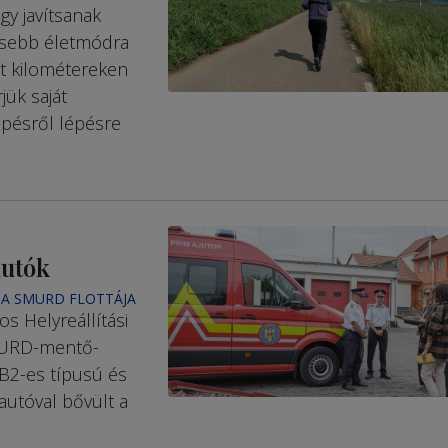
gy javítsanak
esebb életmódra
tt kilométereken
ük saját
épésről lépésre
autók
 A SMURD FLOTTÁJA
s Helyreállítási
SMURD-mentő­
 B2-es típusú és
autóval bővült a