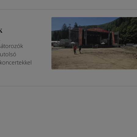
k
A
sátorozók
 utolsó
 koncertekkel