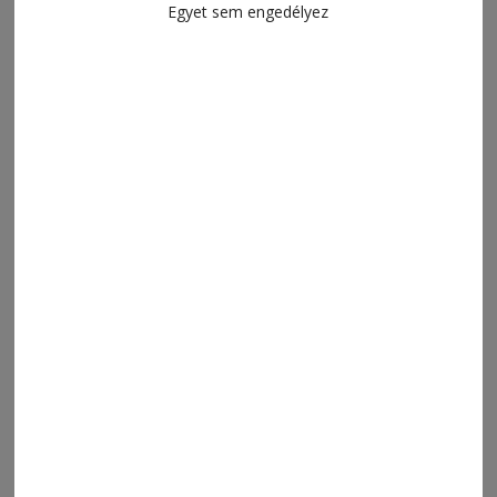
Egyet sem engedélyez
FIZESSEN ELŐ!