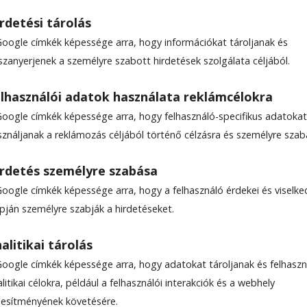
rdetési tárolás
Google címkék képessége arra, hogy információkat tároljanak és
szanyerjenek a személyre szabott hirdetések szolgálata céljából.
nk még?
lhasználói adatok használata reklámcélokra
Google címkék képessége arra, hogy felhasználó-specifikus adatokat
sználjanak a reklámozás céljából történő célzásra és személyre szab
rdetés személyre szabása
Google címkék képessége arra, hogy a felhasználó érdekei és viselk
apján személyre szabják a hirdetéseket.
alitikai tárolás
Google címkék képessége arra, hogy adatokat tároljanak és felhaszn
litikai célokra, például a felhasználói interakciók és a webhely
ljesítményének követésére.