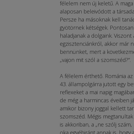
félelem nem új keletű. A mag
alaposan beleivódott a társadal
Persze ha másoknak kell taná
gyötörnek kétségek. Pontosan 
haladjanak a dolgaink. Viszont
egzisztenciánkról, akkor már 
bennünket, mert a következmény
„vajon mit szól a szomszéd?”.
A félelem érthető. Románia az 
43. állampolgárra jutott egy be
reflexeket a mai napig magáb
de még a harmincas éveiben já
amikor bizony joggal kellett t
szomszéd. Mégis megtanultak f
is akkoriban, a „ne szólj szám
oka egyébiránt annak is, hogy 