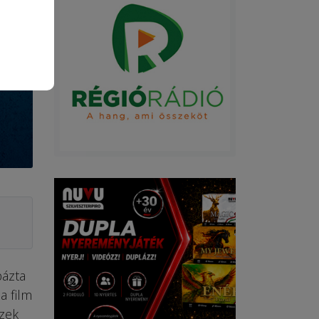
pázta
a film
szek