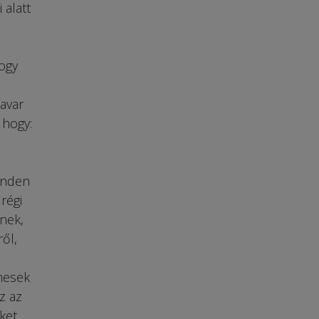
alatt
ogy
avar
 hogy:
minden
régi
nek,
ől,
nesek
z az
ket