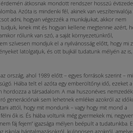
a érdemén átkosnak mondott rendszer hosszú évtizedei 
omba. Azóta is mindenki fél, akinek van veszítenivalója.
csot adni, hogyan végezzék a munkájukat, akkor nem
tudjuk, kinek mit és hogyan kellene megtennie azért, h
 amikor rólunk van szó, a saját környezetünkről,
nem szívesen mondjuk el a nyilvánosság előtt, hogy mi z
eket latolgatjuk, és ott bujkál tudatunk mélyén az is,
az ország, ahol 1989 előtt – egyes források szerint – 
súgó. Hiába telt el azóta egy emberöltőnyi idő, ezeket a 
an hordozza a társadalom. A mai huszonéves nemzedék
ró generációnak sem lehetnek emlékei azokról az időkr
artani attól, hogy mit mondunk – vagy hogy mit mond a
élni ők is. És hiába voltunk még gyermekek mi, negyve
, nem fáj fejem” igazsága mélyen beépült a tudatunkba. E
az iskolai bántalmazásokról, különösen azokról, amelye