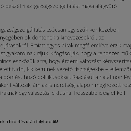
dó beszélni az igazságszolgáltatást maga alá gyűrő
ai igazságszolgáltatás csúcsán egy szűk kör kezében
ényegében ők döntenek a kinevezésekről, az
 eljárásokról. Emiatt egyes bírák megfélemlítve érzik ma
ást gyakorolnak rájuk. Kifogásolják, hogy a rendszer mű
 nincs eszközük arra, hogy érdemi változást kényszerít
hetett tudni, kik kerülnek vezető tisztségekbe – jellemző
 a döntést hozó politikusokkal. Ráadásul a hatalmon lé
ként változik, ám az ismeretségi alapon meghozott ros
áknak egy választási ciklusnál hosszabb ideig el kell
nk a hirdetés után folytatódik!