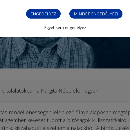
ENGEDÉLYEZ
MINDET ENGEDÉLYEZI
Egyet sem engedélyez
le-találatokban a Hargita Népe elöl legyen!
atás rendellenességeit leleplező filmje alaposan megté
 átlagember keveset tudott a bíróságok kulisszatitkairól, 
tűnik, kiszabadult a szellem a palackból. A bírók, ügyé