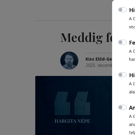
Hi
A 
vis
Meddig félü
Fe
A 
Kiss Előd-Gergely
ha
2025. december 23., 9:25
Hi
A 
al
An
A 
ana
te