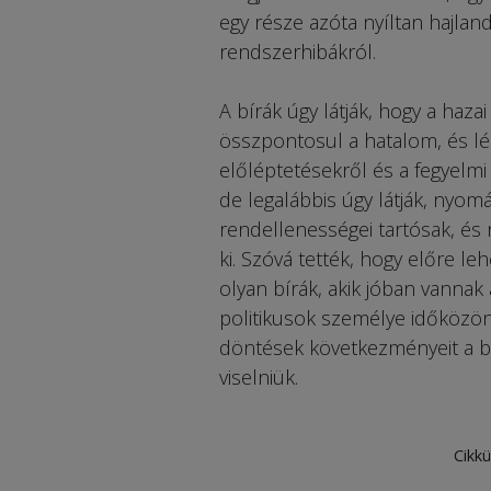
egy része azóta nyíltan hajlan
rendszerhibákról.
A bírák úgy látják, hogy a haz
összpontosul a hatalom, és l
előléptetésekről és a fegyelmi
de legalábbis úgy látják, nyom
rendellenességei tartósak, és
ki. Szóvá tették, hogy előre le
olyan bírák, akik jóban vannak
politikusok személye időközön
döntések következményeit a bír
viselniük.
Cikkü