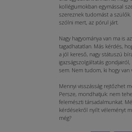
kollégiumokban egymással sze
szereznek tudomást a szülők. H
szólni mert, az pórul járt.
Nagy hagyománya van ma is az
tagadhatatlan. Más kérdés, ho
a jól kereső, nagy státuszú bír
igazságszolgáltatás gondjairól
sem. Nem tudom, ki hogy van v
Mennyi visszásság rejtőzhet 
Persze, mondhatjuk: nem tehet
felemészti társadalmunkat. Mé
kérdésekről nyílt véleményt m
még?