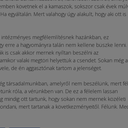
mben követnek el a kamaszok, sokszor csak évek múl
a egyáltalán. Mert valahogy úgy alakult, hogy aki ott is
 intézményes megfélemlítésnek hazánkban, ez
gy erre a hagyományra talán nem kellene büszke lenni.
ák is csak akkor mernek nyíltan beszélni az
, amikor valaki megtöri helyettük a csendet. Sokan még 
ele, de én aggasztónak tartom a jelenséget.
még társadalmunkban, amelyről nem beszélünk, mert fé
ünk róla, a vérünkben van. De ez a félelem lassan
g mindig ott tartunk, hogy sokan nem mernek közéleti
ondani, mert tartanak a következményeitől. Félünk. Me