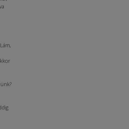
va
 Lám,
akkor
lünk?
ddig