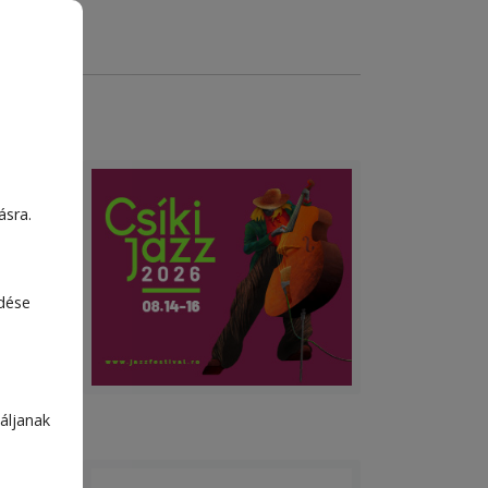
ásra.
edése
áljanak