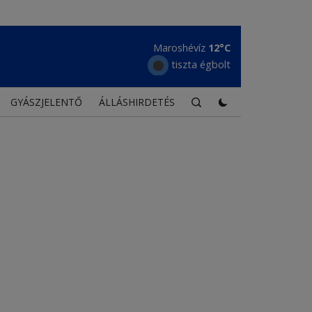
Maroshévíz
12°C
tiszta égbolt
GYÁSZJELENTŐ
ÁLLÁSHIRDETÉS