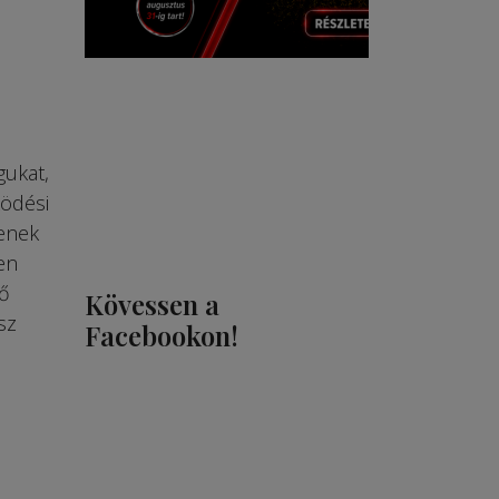
gukat,
ködési
senek
en
vő
Kövessen a
sz
Facebookon!