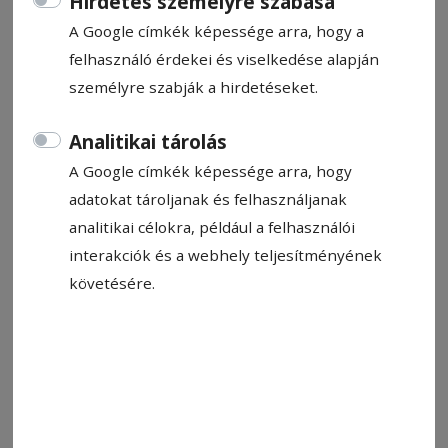
Hirdetés személyre szabása
A Google címkék képessége arra, hogy a
felhasználó érdekei és viselkedése alapján
személyre szabják a hirdetéseket.
Állítsa be, hogy a Google-
találatokban a Hargita Népe elöl
Analitikai tárolás
legyen!
A Google címkék képessége arra, hogy
adatokat tároljanak és felhasználjanak
A könyvtörténetben ritkaságot képviselő
analitikai célokra, például a felhasználói
múzeumi tárgy az olvasókerék. Már rég nem
interakciók és a webhely teljesítményének
készülnek olyan 9-10 kiló súlyú könyvek,
követésére.
amelyek a középkorban megszokottak voltak,
és amelyeket csak nehezen lehetett lapozni és
olvasni. Pergamenre kézzel írt vagy nyomtatott,
kézi festéssel gazdagon díszített, fatáblára vagy
vastag kartonra feszített bőrkötésű kódexek
voltak ezek, szépségüket megcsodáljuk, de