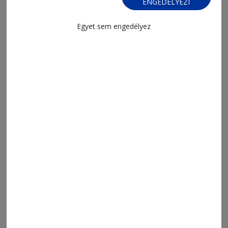
ENGEDÉLYEZI
2026. augusztus 6., 13:12
Egyet sem engedélyez
Tartósított bolondságok 66.
2026. augusztus 6., 13:05
Háromszáz