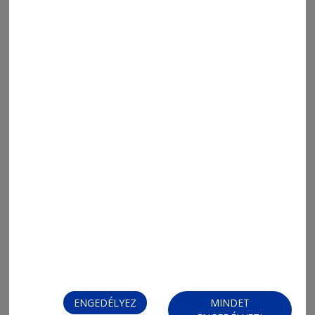
2026. augusztus 6., 19:04
Nagy Imrére gondolok 1.
ENGEDÉLYEZ
MINDET