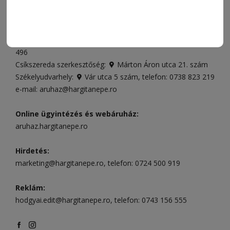
ELÉRHETŐSÉGEK
Ügyfélszolgálat (apróhirdetések, előfizetések)
Csíkszereda üzlet:
Csíki Mozi épülete
, telefon:
0728 001
496
Csíkszereda szerkesztőség:
Márton Áron utca 21. szám
Székelyudvarhely:
Vár utca 5 szám
, telefon:
0738 823 219
e-mail:
aruhaz@hargitanepe.ro
Online ügyintézés és webáruház:
aruhaz.hargitanepe.ro
Hirdetés:
marketing@hargitanepe.ro
, telefon:
0724 500 919
Reklám:
hodgyai.edit@hargitanepe.ro
, telefon:
0743 156 555