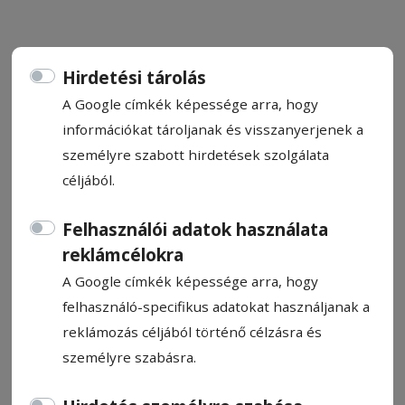
Hirdetési tárolás
A Google címkék képessége arra, hogy
Tartósított bolondságok 51.
információkat tároljanak és visszanyerjenek a
személyre szabott hirdetések szolgálata
Kozma Mária
céljából.
2026. április 23., 11:51
Felhasználói adatok használata
reklámcélokra
A Google címkék képessége arra, hogy
felhasználó-specifikus adatokat használjanak a
reklámozás céljából történő célzásra és
személyre szabásra.