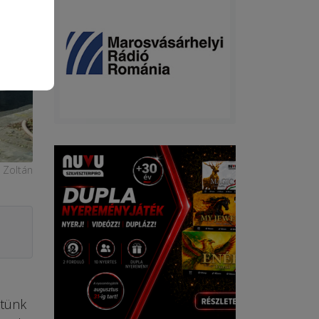
 Zoltán
ztünk