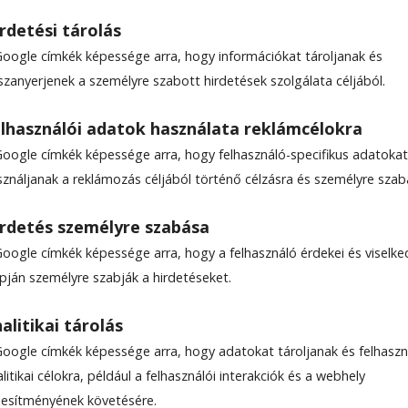
rdetési tárolás
Google címkék képessége arra, hogy információkat tároljanak és
szanyerjenek a személyre szabott hirdetések szolgálata céljából.
d motorosok
lhasználói adatok használata reklámcélokra
Google címkék képessége arra, hogy felhasználó-specifikus adatokat
sználjanak a reklámozás céljából történő célzásra és személyre szab
 idő: 3 perc
rdetés személyre szabása
Google címkék képessége arra, hogy a felhasználó érdekei és viselk
apján személyre szabják a hirdetéseket.
alitikai tárolás
Google címkék képessége arra, hogy adatokat tároljanak és felhaszn
litikai célokra, például a felhasználói interakciók és a webhely
ljesítményének követésére.