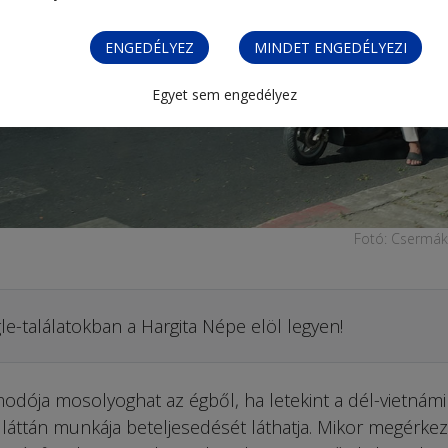
ENGEDÉLYEZ
MINDET ENGEDÉLYEZI
Egyet sem engedélyez
Fotó: Csermák
le-találatokban a Hargita Népe elöl legyen!
odója mosolyoghat az égből, ha letekint a dél-vietnámi
 láttán munkája beteljesedését láthatja. Mikor megérke