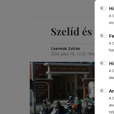
Hi
A 
vis
Szelíd és va
Fe
A 
Csermák Zoltán
ha
2024. július 18., 12:33
Becsült olvasási
Hi
A 
al
An
A 
ana
te