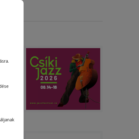
ásra.
edése
áljanak