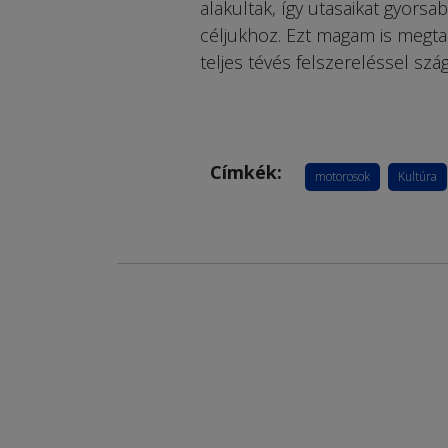
alakultak, így utasaikat gyorsa
céljukhoz. Ezt magam is megta
teljes tévés felszereléssel sz
Címkék:
motorosok
Kultúra