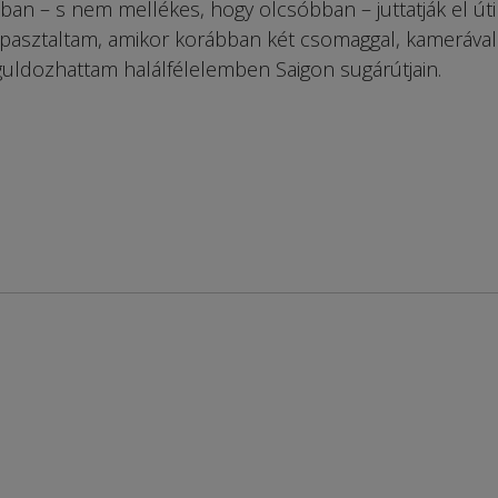
bban – s nem mellékes, hogy olcsóbban – juttatják el úti
pasztaltam, amikor korábban két csomaggal, kamerával
águldozhattam halálfélelemben Saigon sugárútjain.