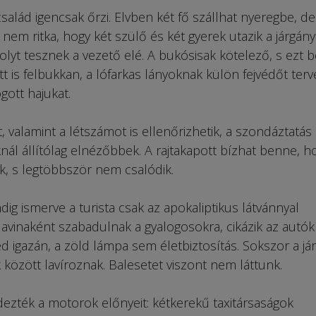
salád igencsak őrzi. Elvben két fő szállhat nyeregbe, de
nem ritka, hogy két szülő és két gyerek utazik a járgány
lyt tesznek a vezető elé. A bukósisak kötelező, s ezt b
itt is felbukkan, a lófarkas lányoknak külön fejvédőt terv
gott hajukat.
 valamint a létszámot is ellenőrizhetik, a szondáztatás 
knál állítólag elnézőbbek. A rajtakapott bízhat benne, h
k, s legtöbbször nem csalódik.
ig ismerve a turista csak az apokaliptikus látvánnyal
 lavinaként szabadulnak a gyalogosokra, cikázik az autók
 igazán, a zöld lámpa sem életbiztosítás. Sokszor a já
 között lavíroznak. Balesetet viszont nem láttunk.
edezték a motorok előnyeit: kétkerekű taxitársaságok