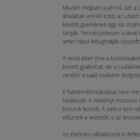
Miután megvan a jármű, azt a c
általában ennél több az utazó: 
kisebb gyereknek egy kis zsámo
tartják. Természetesen a divat 
amin hátul kidughatják összefo
A rend éber őrei a bukósisakot,
bevett gyakorlat. de a családo
rendőr a saját zsebére dolgozi
E háttérinformációkat nem mind
találkozik. A milliónyi motoros
buszok között. A zebra sem véd
előznek a vezetők, s az árusok
Az élelmes vállalkozók is felf