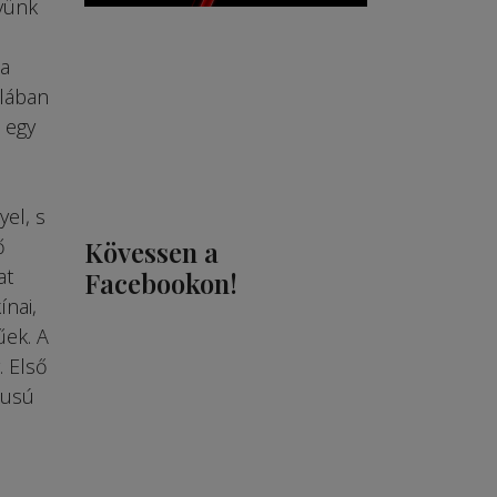
yünk
 a
alában
 egy
el, s
ő
Kövessen a
at
Facebookon!
ínai,
űek. A
. Első
pusú