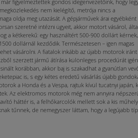
 már figyelmeztettek gondos idegenvezetőink, hogy leg
megközlekedés nem kielégítő, metrója nincs a
maga oldja meg utazását. A gépjárművek árai egyébként
orsan szeretné intézni ügyeit, akkor motort vásárol, ált
g a kétkerekű: egy használtért 500-900 dollárt kérnek,
1500 dollárnál kezdődik. Természetesen – igen magas
lehet vásárolni. A fiatalok inkább az újabb motorok iránt
ből szerzett jármű átírása különleges procedúrát igény
csinált korábban, akkor baj is szakadhat a gyanútlan vev
feketepiac is, s egy kétes eredetű vásárlás újabb gondok
orok a Honda és a Vespa, rajtuk kívül tucatnyi japán, k
letek. Az elektromos motorok még nem annyira népszer
javító háttér is, a felhőkarcolók mellett sok a kis műhely
nak tűnnek, de nemegyszer láttam, hogy a legújabb tí