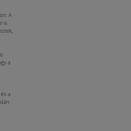
on. A
e is
eztek,
is
ogy a
 és a
rdán