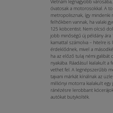
Vietnám legnagyobb városába,
óvatosak a motorosokkal. A tö
metropolisznak, így mindenki 
felhőkben vannak, ha valaki gy
125 köbcentist. Nem olcsó dolo
jobb minőségű új példány ára 
kamattal számolva – hitelre is 
érdeklődnek, mivel a másodkéz
ha az előző tulaj némi galibát 
nyakába. Ráadásul kialakult a 
vethet fel. A legnépszerűbb mot
tajvani márkát kínálnak az üz
milliónyi motorra kialakult egy 
ránézésre lerobbant kócerájok
autókat bütykölték.