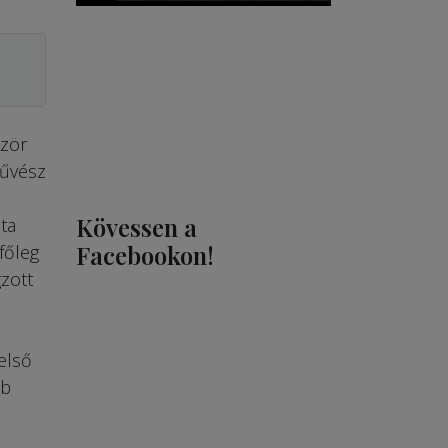
ször
művész
Kövessen a
ta
Facebookon!
főleg
zott
első
bb