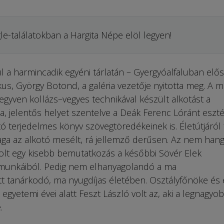
le-találatokban a Hargita Népe elöl legyen!
 túl a harmincadik egyéni tárlatán – Gyergyóalfaluban elő­
ikus, György Botond, a galéria vezetője nyitotta meg. A 
yven kollázs–vegyes technikával készült al­kotást a
a, jelentős helyet szentelve a Deák Ferenc Ló­ránt eszté
tó terjedelmes könyv szövegtöredékeinek is. Életútjáról 
ga az alkotó mesélt, rá jellemző de­rűsen. Az nem hang
volt egy kisebb bemutatkozás a későbbi Sövér Elek
 munkáiból. Pedig nem elhanyagolandó a ma
t tanárkodó, ma nyugdíjas éle­tében. Osztályfőnöke és 
egyetemi évei alatt Feszt László volt az, aki a legnagyo
e.