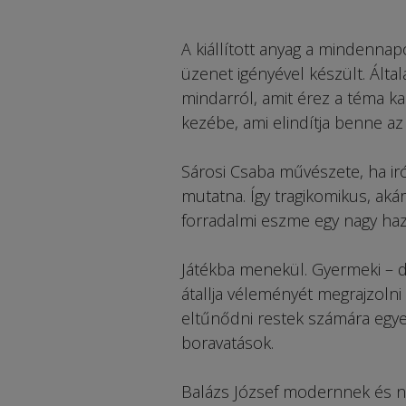
A kiállított anyag a min­dennap
üzenet igényével ké­­szült. Álta
mindarról, amit érez a téma ka
kezébe, ami elindítja benne az a
Sárosi Csaba művészete, ha ir
mutatna. Így tragikomikus, ak
forradalmi eszme egy nagy haz
Játékba menekül. Gyerme­ki –
átallja véleményét meg­rajzoln
eltűnődni restek számára egye
boravatások.
Balázs József modernnek és n