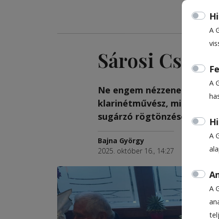
Hi
A 
vis
Sárosi Csaba
Fe
A 
Ne engem nézzenek, ha­ne
ha
klarinétművész, mielőtt mú
sugárzó rögtönzését előadt
Hi
A 
Bajna György
al
2025. október 16., 14:27
An
A 
ana
te