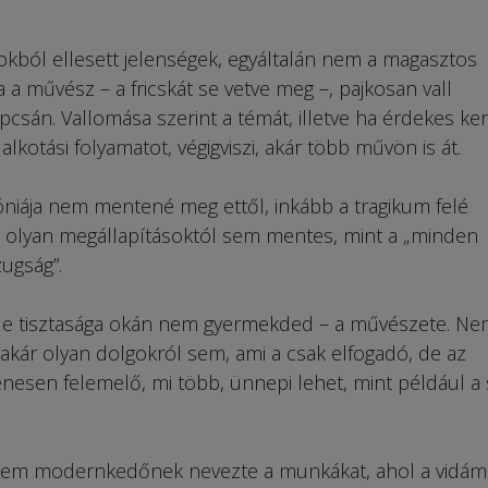
okból ellesett jelen­sé­gek, egyáltalán nem a ma­gasztos
la a művész – a fricskát se vetve meg –, paj­kosan vall
pcsán. Vallomása szerint a témát, illetve ha érdekes ker
lkotási folyamatot, vé­gigviszi, akár több művön is át.
óniája nem mentené meg ettől, inkább a tragikum felé
ár olyan megállapításoktól sem mentes, mint a „minden
ugság”.
 de tisztasága okán nem gyermekded – a művészete. Ne
i akár olyan dolgokról sem, ami a csak elfogadó, de az
nesen felemelő, mi több, ünnepi lehet, mint például a 
em modernkedőnek ne­vezte a munkákat, ahol a vi­dám