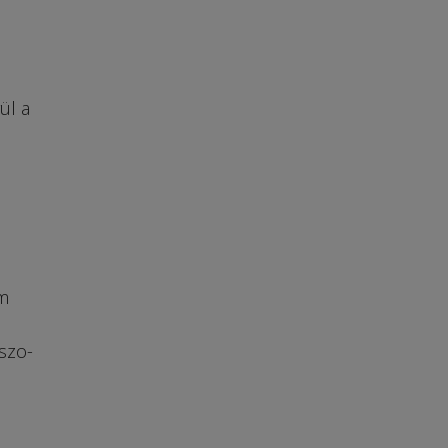
ül a
m
szo­