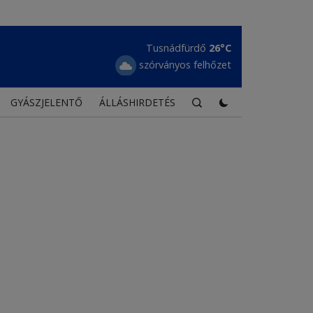
Székelykeresztúr
29°C
tiszta égbolt
GYÁSZJELENTŐ
ÁLLÁSHIRDETÉS