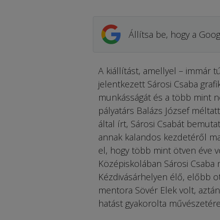
Állítsa be, hogy a Goog
A kiállítást, amellyel – im­már
jelentkezett Sárosi Csa­ba graf
munkásságát és a több mint neg
pályatárs Balázs József méltatt
által írt, Sárosi Csabát bemuta
annak ka­landos kezdetéről ma
el, hogy több mint ötven éve 
Középiskolában Sá­rosi Csaba
Kézdivásárhelyen élő, előbb ot
mentora Sövér Elek volt, aztán 
hatást gyakorolta művészetér