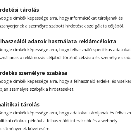
rdetési tárolás
Google címkék képessége arra, hogy információkat tároljanak és
szanyerjenek a személyre szabott hirdetések szolgálata céljából.
 hazaérkezése
lhasználói adatok használata reklámcélokra
Google címkék képessége arra, hogy felhasználó-specifikus adatokat
m a képeket – mondta Madarász Emese Adél
sználjanak a reklámozás céljából történő célzásra és személyre szab
lt vasárnap délután a képekhez illő, azok hangula
a volna a gyergyóalfalvi Új Galériában.
rdetés személyre szabása
Google címkék képessége arra, hogy a felhasználó érdekei és viselk
apján személyre szabják a hirdetéseket.
alitikai tárolás
Google címkék képessége arra, hogy adatokat tároljanak és felhaszn
litikai célokra, például a felhasználói interakciók és a webhely
ljesítményének követésére.