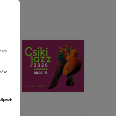
ásra.
tából
edése
áljanak