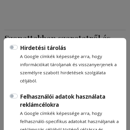
Szonettekben szeretetről és
pokolról
Hirdetési tárolás
A Google címkék képessége arra, hogy
A szeretet pokla címmel jelent meg Markó
információkat tároljanak és visszanyerjenek a
Béla költő új kötete, amely a szerző kedvelt
személyre szabott hirdetések szolgálata
műfajában, a szigorú formai kötöttség
céljából.
jegyében írt 75 szonettet tartalmaz. A
könyvet május 7-én, a 11. Csíkszeredai
Felhasználói adatok használata
Könyvvásáron mutatták be, ahol Markó
reklámcélokra
Bélával a szeretet és szenvedés
A Google címkék képessége arra, hogy
összefonódásáról, a személyes és közéleti
felhasználó-specifikus adatokat használjanak a
témák jelenlétéről a versekben, az elmúlás
reklámozás céljából történő célzásra és