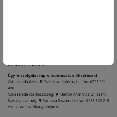
FRISS
NAPI PARA
ORSZÁG-VILÁG
ÁRUHÁZ
SPORT
ESEMÉNYNAPTÁR
SZÍNES
IMPRESSZUM
VIDEÓ
MÉDIAAJÁNLAT
FÓRUM
JÁTÉKSZABÁLYZAT
ELÉRHETŐSÉGEK
Ügyfélszolgálat (apróhirdetések, előfizetések)
Csíkszereda üzlet:
Csíki Mozi épülete
, telefon:
0728 001
496
Csíkszereda szerkesztőség:
Márton Áron utca 21. szám
Székelyudvarhely:
Vár utca 5 szám
, telefon:
0738 823 219
e-mail:
aruhaz@hargitanepe.ro