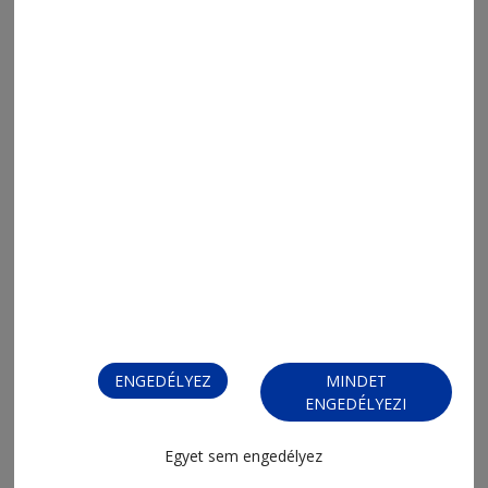
2026. augusztus 8., 20:12
Tankó Attila: az is lehet, hogy nem
véletlenül lettünk mi Cifrák
ENGEDÉLYEZ
MINDET
ENGEDÉLYEZI
2026. augusztus 6., 19:04
Egyet sem engedélyez
Nagy Imrére gondolok 1.