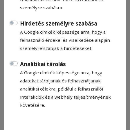
és az idő múlásának tapasztalatáról, illetve
személyre szabásra.
a költői pálya és a politikai szerep
kapcsolatáról beszélgettünk.
Hirdetés személyre szabása
A Google címkék képessége arra, hogy a
Bíró István
felhasználó érdekei és viselkedése alapján
2026. május 21., 21:30
személyre szabják a hirdetéseket.
Analitikai tárolás
A Google címkék képessége arra, hogy
adatokat tároljanak és felhasználjanak
analitikai célokra, például a felhasználói
interakciók és a webhely teljesítményének
követésére.