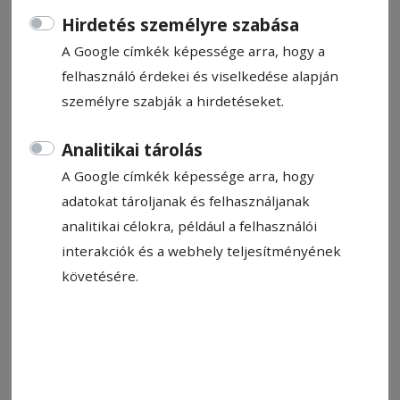
Gazdaszervezetek Egyesületének
Hirdetés személyre szabása
falugazdászával.
A Google címkék képessége arra, hogy a
felhasználó érdekei és viselkedése alapján
Létai Tibor
személyre szabják a hirdetéseket.
2026. június 14., 11:58
Analitikai tárolás
A Google címkék képessége arra, hogy
adatokat tároljanak és felhasználjanak
analitikai célokra, például a felhasználói
interakciók és a webhely teljesítményének
követésére.
Csomagolt, értékesítésre kész mézfajták. Minden csepp méz