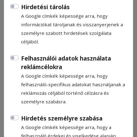
Hirdetési tárolás
A Google címkék képessége arra, hogy
információkat tároljanak és visszanyerjenek a
személyre szabott hirdetések szolgálata
Bravúr Bukarestben
céljából.
Alig egy héttel az U15-ös országos bajnoki
Felhasználói adatok használata
címek megszerzése után újabb kiemelkedő
reklámcélokra
eredményt értek el a Székelyudvarhelyi ISK
A Google címkék képessége arra, hogy
fiatal asztaliteniszezői: az U19-es országos
felhasználó-specifikus adatokat használjanak a
csapatbajnokságon bronzérmet szereztek
reklámozás céljából történő célzásra és
Bukarestben, annak ellenére, hogy a csapat
személyre szabásra.
gerincét négy évvel fiatalabb játékosok
alkották.
Hirdetés személyre szabása
A Google címkék képessége arra, hogy a
Szász Csaba
felhasználó érdekei és viselkedése alapján