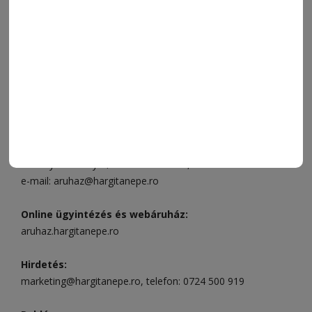
VIDEÓ
MÉDIAAJÁNLAT
FÓRUM
JÁTÉKSZABÁLYZAT
ELÉRHETŐSÉGEK
Ügyfélszolgálat (apróhirdetések, előfizetések)
Csíkszereda üzlet:
Csíki Mozi épülete
, telefon:
0728 001
496
Csíkszereda szerkesztőség:
Márton Áron utca 21. szám
Székelyudvarhely:
Vár utca 5 szám
, telefon:
0738 823 219
e-mail:
aruhaz@hargitanepe.ro
Online ügyintézés és webáruház:
aruhaz.hargitanepe.ro
Hirdetés:
marketing@hargitanepe.ro
, telefon:
0724 500 919