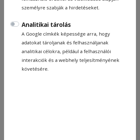
2026. június 5., 7:15
személyre szabják a hirdetéseket.
Analitikai tárolás
A Google címkék képessége arra, hogy
adatokat tároljanak és felhasználjanak
analitikai célokra, például a felhasználói
interakciók és a webhely teljesítményének
követésére.
György Szilárd edző bronzérmes tanítványaival. Fiatalos bravúr
Fotó: Székelyudvarhelyi ISK-SZAK
Állítsa be, hogy a Google-
találatokban a Hargita Népe elöl
legyen!