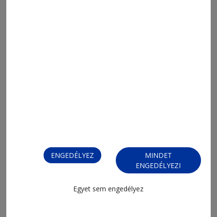
2026. július 14., 6:02
Sinner címvédése
ENGEDÉLYEZ
MINDET
ENGEDÉLYEZI
Egyet sem engedélyez