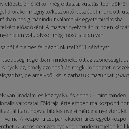
 előestéjén éjfélkor még oktatási, kutatási teendőkről 
eggel 9 órakor megnyitó/köszöntő beszédet mondott, ut
órákban pedig már indult valamelyik egyetemi városba
felkért előadóként. A magyar nyelv talán minden kárpát
yén jelen volt, olykor még most is jelen van.
saiból érdemes felidéznünk ízelítőül néhányat.
a kisebbségi régiókban mindenekelőtt az azonosságtuda
 (…) A nyelv az, amely azonosít és megkülönböztet, össze
efogadhat, de amelyből kis is zárhatjuk magunkat. (
Harg
lv van (irodalmi és köznyelv), és ennek – mint minden
onális változatai. Földrajzi értelemben ma központi no
zt állítani, hogy a hiteles nyelvi mérce a nyelvterület
n volna. A központi csupán akadémiai és egyéb közpon
nthet. A közös nemzeti nyelvnek mindenütt jelen kell l