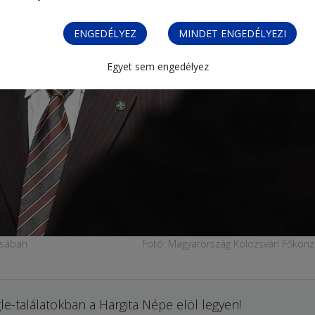
ENGEDÉLYEZ
MINDET ENGEDÉLYEZI
Egyet sem engedélyez
iusában
Fotó: Magyarország Kolozsvári Főkonz
le-találatokban a Hargita Népe elöl legyen!