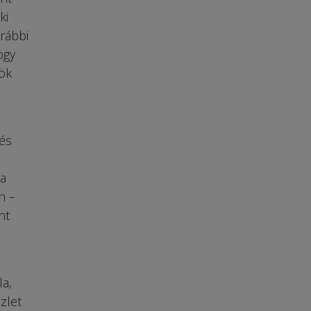
ki
rábbi
ogy
ök
 és
ra
n –
nt
la,
zlet