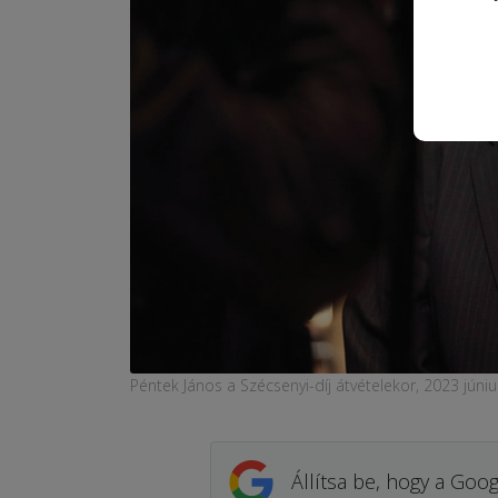
Péntek János a Szécsenyi-díj átvételekor, 2023 jún
Állítsa be, hogy a Goog