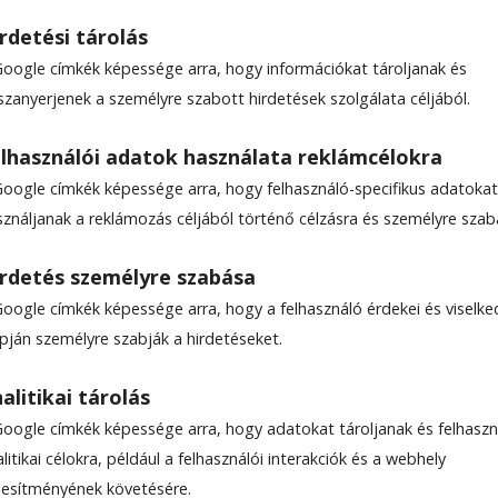
rdetési tárolás
Google címkék képessége arra, hogy információkat tároljanak és
szanyerjenek a személyre szabott hirdetések szolgálata céljából.
rzés mindannyiunk közö
lhasználói adatok használata reklámcélokra
Google címkék képessége arra, hogy felhasználó-specifikus adatokat
sználjanak a reklámozás céljából történő célzásra és személyre szab
rdetés személyre szabása
Google címkék képessége arra, hogy a felhasználó érdekei és viselk
apján személyre szabják a hirdetéseket.
alitikai tárolás
Google címkék képessége arra, hogy adatokat tároljanak és felhaszn
litikai célokra, például a felhasználói interakciók és a webhely
ljesítményének követésére.