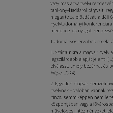
vagy más anyanyelvi rendezvény
tankönyvkiadásról tárgyalt, r
megtartotta előadását, a déli 
nyelvtudományi konferenciára 
medencei és nyugati rendezvén
Tudományos érveiből, meglátá
1. Számunkra a magyar nyelv 
legszilárdabb alapját jelenti.
elválaszt, amely bezárhat és b
Népe, 2014
)
2. Egyetlen magyar nemzeti nye
nyelvnek – valóban vannak regi
nincs, semmiképpen nem lehet a
központjában vagy a fővárosba
művelődési intézményeket jele