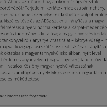
tő. Ahhoz az időponthoz, amikor már úgy éreztük:
i börtönéből.” Terjedelmi korlátok miatt csupán néhány,
– és az ünnepelt személyéhez köthető – dolgot említe
, kiszélesítése és az AESz szakmai irányítása; a magyar
 felmérése; a nyelvi norma kérdése a Kárpát-medencéb
nyosodás tudományos kutatása; a magyar nyelv és iroda
k tankönyvekről); anyanyelvhasználat – kétnyelvűség – n
gyar közigazgatási szótár összeállításának irányítása;
 oktatása a magyar tannyelvű iskolákban; nyílt levél
t érdemes anyanyelven (magyar nyelven) tanulni óvodá
n Hivatalos Közlöny magyar nyelvű változatának
tás: a számítógépes nyelv kifejezéseinek magyarítása; a
ltése és működtetése.
nk a hirdetés után folytatódik!