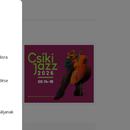
s
ásra.
edése
áljanak