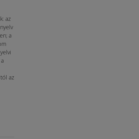
k: az
 nyelv
en; a
lom
yelvi
 a
tól az