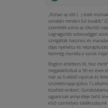
„Rohan az idő (…) évek múlnak
vonatán minden fut tovább.” (D
szerették volna az ókortól na
Legnagyobb sebességgel azokn
szolgálták hasznos és maradan
díjas nyelvész és néprajzkuta
Nemrég mondta e sorok írójána
Rögtön értettem őt, hisz mint
megalakítottuk a ’90-es évek e
már az X-ekből nyolcat és fele
születésnapja (július 7.) alkal
közéleti embert. Gondolataimat
ugyancsak annyi ideje tartó l
első személyes találkozásunk 