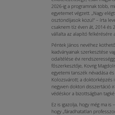
2026-ig a programnak több, mi
egyetemet végzett. „Nagy elég
ösztöndíjasok közül” – írta lev
csaknem tíz éven át, 2014 és 
vállalta az alapító felkérésére
Péntek János nevéhez köthető t
kiadványainak szerkesztése vag
odaítélése évi rendszerességg
főszerkesztője, Kovrig Magdol
egyetemi tanszék névadása és a
Kolozsvárott; a doktorképzés i
negyven doktori disszertáció ir
védéskor a bizottságban tagkén
Ez is igazolja, hogy még ma is
hogy „fáradhatatlan professzor