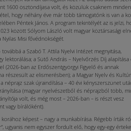
nt 1600 ösztöndíjasa volt, és közülük csaknem minden
tétel, hogy néhány éve már több támogatónk is van a ko
elében Péntek János. A program tekintélyét az is jelzi, h
2023 között Sólyom László volt magyar köztársasági eln
 a Nyilas Misi fővédnökségét.
ovábbá a Szabó T. Attila Nyelvi Intézet megnyitása,
y lektorálása; a Sütő András – Nyelvőrzés Díj alapítása
el (2026-ban az Erdőszentgyörgyi Figyelő és annak
na részesült az elismerésben); a Magyar Nyelv és Kultú
 néprajz szak újraindítása – 40 évi kényszerszünet utá
rányítása (magyar nyelvészetből és néprajzból több, mi
ányítója volt, és még most – 2026-ban – is részt vesz
t vagy bírálóként).
 – korához képest – nagy a munkabírása. Régebb írták ró
”, ugyanis nem egyszer fordult elő, hogy egy-egy érteke