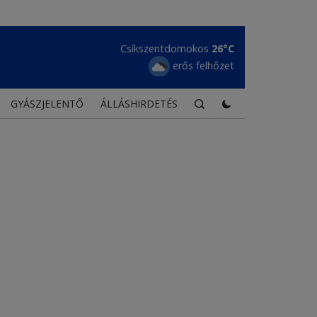
Csíkszentdomokos
26°C
erős felhőzet
GYÁSZJELENTŐ
ÁLLÁSHIRDETÉS