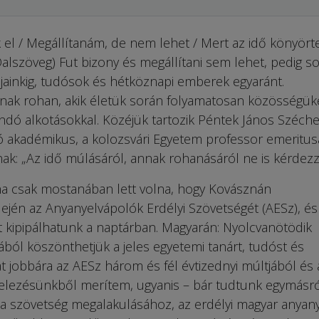
 el / Megállítanám, de nem lehet / Mert az idő könyört
alszöveg) Fut bizony és megállítani sem lehet, pedig s
pjainkig, tudósok és hétköznapi emberek egyaránt.
ak rohan, akik életük során folyamatosan közösségük
dó alkotásokkal. Közéjük tartozik Péntek János Széche
tó akadémikus, a kolozsvári Egyetem professor emeritus
k: „Az idő múlásáról, annak rohanásáról ne is kérdez
ha csak mostanában lett volna, hogy Kovásznán
lején az Anyanyelvápolók Erdélyi Szövetségét (AESz), é
t kipipálhatunk a naptárban. Magyarán: Nyolcvanötödik
mából köszönthetjük a jeles egyetemi tanárt, tudóst és
 jobbára az AESz három és fél évtizednyi múltjából és 
evelezésünkből merítem, ugyanis – bár tudtunk egymásró
a szövetség megalakulásához, az erdélyi magyar anyany