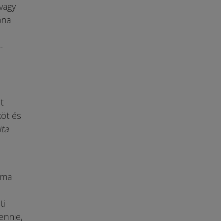
vagy
ána
-
t
köt és
ita
rma
ti
ennie,