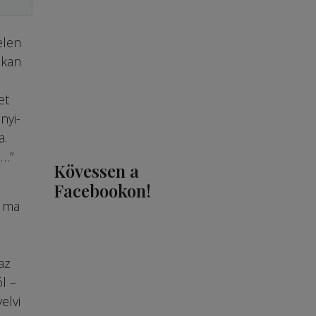
elen
okan
et
nyi-
a.
z…”
Kövessen a
Facebookon!
s ma
az
l –
elvi