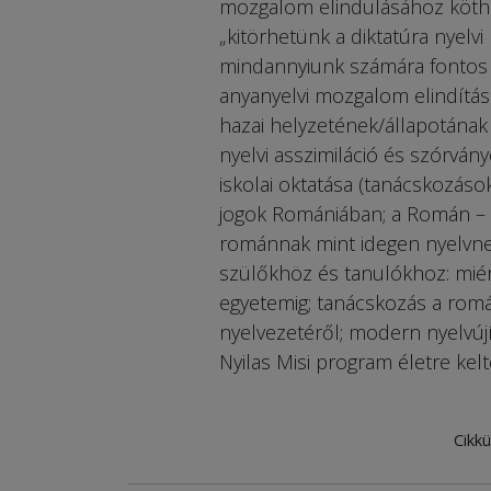
mozgalom elindulásához köthe
„kitörhetünk a diktatúra nyelv
mindannyiunk számára fontos 
anyanyelvi mozgalom elindítása
hazai helyzetének/állapotának
nyelvi asszimiláció és szórvá
iskolai oktatása (tanácskozáso
jogok Romániában; a Román – ma
románnak mint idegen nyelvnek
szülőkhöz és tanulókhoz: miér
egyetemig; tanácskozás a romá
nyelvezetéről; modern nyelvújí
Nyilas Misi program életre ke
Cikkü