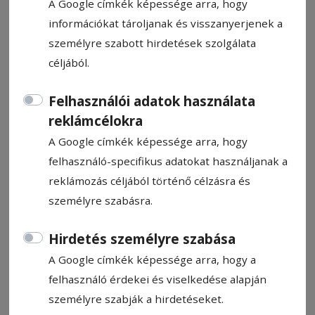
A Google címkék képessége arra, hogy
információkat tároljanak és visszanyerjenek a
személyre szabott hirdetések szolgálata
céljából.
CÍMKE: SZÖVÉS
Felhasználói adatok használata
reklámcélokra
A Google címkék képessége arra, hogy
Állítsa be, hogy a Google
felhasználó-specifikus adatokat használjanak a
találatokban a Hargita Népe elől
reklámozás céljából történő célzásra és
legyen!
személyre szabásra.
Hirdetés személyre szabása
A Google címkék képessége arra, hogy a
felhasználó érdekei és viselkedése alapján
személyre szabják a hirdetéseket.