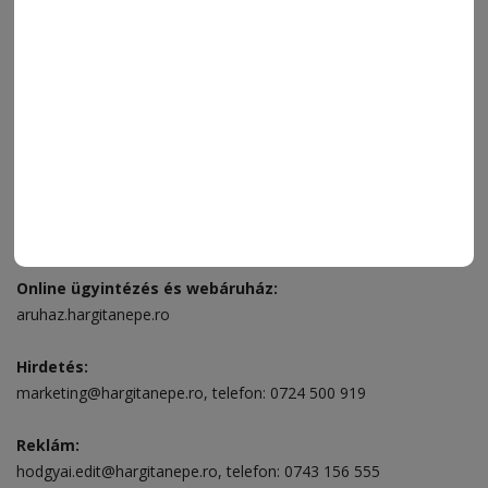
FÓRUM
JÁTÉKSZABÁLYZAT
ELÉRHETŐSÉGEK
Ügyfélszolgálat (apróhirdetések, előfizetések)
Csíkszereda üzlet:
Csíki Mozi épülete
, telefon:
0728 001 496
Csíkszereda szerkesztőség:
Márton Áron utca 21. szám
Székelyudvarhely:
Vár utca 5 szám
, telefon:
0738 823 219
e-mail:
aruhaz@hargitanepe.ro
Online ügyintézés és webáruház:
aruhaz.hargitanepe.ro
Hirdetés:
marketing@hargitanepe.ro
, telefon:
0724 500 919
Reklám:
hodgyai.edit@hargitanepe.ro
, telefon:
0743 156 555