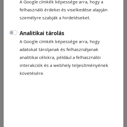
A Google címkék képessége arra, hogy a
felhasználó érdekei és viselkedése alapján
személyre szabják a hirdetéseket.
Analitikai tárolás
2026. június 22., 13:18
A Google címkék képessége arra, hogy
Kulisszatitkok és fesztiválhangulat
adatokat tároljanak és felhasználjanak
analitikai célokra, például a felhasználói
interakciók és a webhely teljesítményének
2026. június 18., 14:42
követésére.
Gyárfás Esték