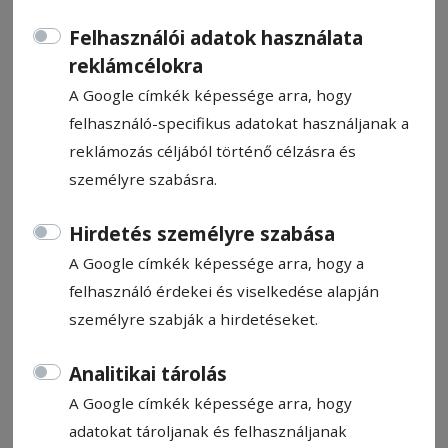
Felhasználói adatok használata
reklámcélokra
A Google címkék képessége arra, hogy
felhasználó-specifikus adatokat használjanak a
CÍMKE: LOK
reklámozás céljából történő célzásra és
személyre szabásra.
Állítsa be, hogy a Google
Hirdetés személyre szabása
találatokban a Hargita Népe elől
legyen!
A Google címkék képessége arra, hogy a
felhasználó érdekei és viselkedése alapján
személyre szabják a hirdetéseket.
2015. november 16., 22:00
Analitikai tárolás
A szereplők neve már ismeretes
A Google címkék képessége arra, hogy
adatokat tároljanak és felhasználjanak