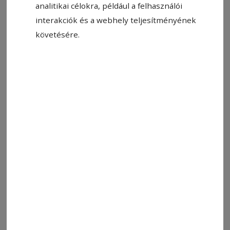
2015. november 12., 22:00
analitikai célokra, például a felhasználói
Dobogós célok
interakciók és a webhely teljesítményének
követésére.
2015. november 11., 22:00
Új piaci szereplők
2015. november 5., 22:00
Fiatalok a magyar keretben