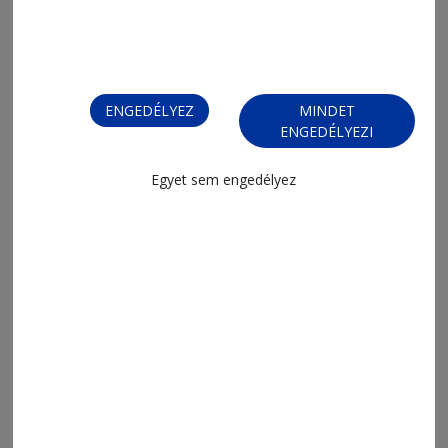
ENGEDÉLYEZ
MINDET
ENGEDÉLYEZI
Egyet sem engedélyez
MENÜ
FRISS
NAPI PARA
ORSZÁG-VILÁG