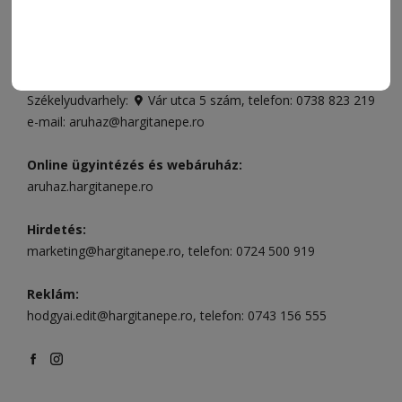
Ügyfélszolgálat (apróhirdetések, előfizetések)
Csíkszereda üzlet:
Csíki Mozi épülete
, telefon:
0728 001
496
Csíkszereda szerkesztőség:
Márton Áron utca 21. szám
Székelyudvarhely:
Vár utca 5 szám
, telefon:
0738 823 219
e-mail:
aruhaz@hargitanepe.ro
Online ügyintézés és webáruház:
aruhaz.hargitanepe.ro
Hirdetés:
marketing@hargitanepe.ro
, telefon:
0724 500 919
Reklám:
hodgyai.edit@hargitanepe.ro
, telefon:
0743 156 555