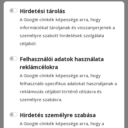
Hirdetési tárolás
A Google címkék képessége arra, hogy
információkat tároljanak és visszanyerjenek a
Nézzük a pohár tele részét is
személyre szabott hirdetések szolgálata
céljából.
Kopacz Gyula
Felhasználói adatok használata
2024. október 9., 10:25
reklámcélokra
A Google címkék képessége arra, hogy
felhasználó-specifikus adatokat használjanak a
reklámozás céljából történő célzásra és
személyre szabásra.
Hirdetés személyre szabása
A Google címkék képessége arra, hogy a