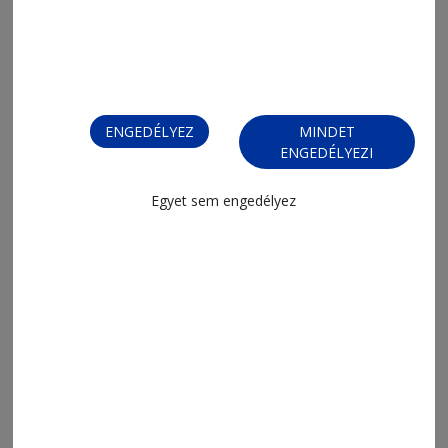
2026. augusztus 6., 9:23
Pillangóhatás
ENGEDÉLYEZ
MINDET
ENGEDÉLYEZI
Egyet sem engedélyez
2026. augusztus 5., 13:47
Digitális állam digitális szolgáltatás
nélkül