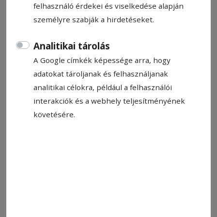
felhasználó érdekei és viselkedése alapján
személyre szabják a hirdetéseket.
Állítsa be, hogy a Google-
Analitikai tárolás
találatokban a Hargita Népe elöl
A Google címkék képessége arra, hogy
legyen!
adatokat tároljanak és felhasználjanak
analitikai célokra, például a felhasználói
interakciók és a webhely teljesítményének
Nagy általánosságban véve az emberek a
követésére.
negatív dolgokat hamarabb észreveszik, mint a
pozitív dolgokat. Valamiért a félig telt pohár
üres fele az érdekesebb, pedig a tele része
mindig hasznosabb.
Az elmúlt időszakban sokat beszélgettem
kollégáimmal, ismerőseimmel arról, hogy mi
minden változott a tágabb lakóhelyünk