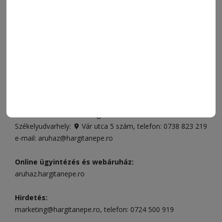
VIDEÓ
MÉDIAAJÁNLAT
FÓRUM
JÁTÉKSZABÁLYZAT
ELÉRHETŐSÉGEK
Ügyfélszolgálat (apróhirdetések, előfizetések)
Csíkszereda üzlet:
Csíki Mozi épülete
, telefon:
0728 001
496
Csíkszereda szerkesztőség:
Márton Áron utca 21. szám
Székelyudvarhely:
Vár utca 5 szám
, telefon:
0738 823 219
e-mail:
aruhaz@hargitanepe.ro
Online ügyintézés és webáruház:
aruhaz.hargitanepe.ro
Hirdetés:
marketing@hargitanepe.ro
, telefon:
0724 500 919