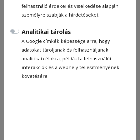
felhasználó érdekei és viselkedése alapján
személyre szabják a hirdetéseket.
Állítsa be, hogy a Google-
Analitikai tárolás
találatokban a Hargita Népe elöl
A Google címkék képessége arra, hogy
legyen!
adatokat tároljanak és felhasználjanak
analitikai célokra, például a felhasználói
Vannak értelmetlennek tűnő kérdések, mint
interakciók és a webhely teljesítményének
például az, hogy „Tud-e az Isten olyan követ
követésére.
teremteni, amit nem tud felemelni?”. Erre nincs
és nem is lehet válasz. Vagy mégis? Úgy
gondolom, hogy van. Igen, Isten tud olyan követ
teremteni, amit nem tud felemelni. Az ember
szívét, amely a szabad akarat következtében
megkövesedik az önzéstől, haragtól, meg nem
bocsátástól.