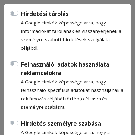
Hirdetési tárolás
A Google címkék képessége arra, hogy
információkat tároljanak és visszanyerjenek a
A szív, amit az Isten felemel
személyre szabott hirdetések szolgálata
céljából.
Bátor Botond pálos szerzetes
Felhasználói adatok használata
2024. október 25., 10:39
reklámcélokra
A Google címkék képessége arra, hogy
felhasználó-specifikus adatokat használjanak a
reklámozás céljából történő célzásra és
személyre szabásra.
Hirdetés személyre szabása
A Google címkék képessége arra, hogy a