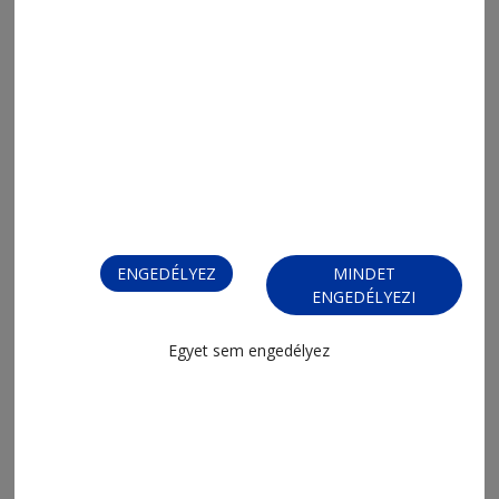
2026. július 31., 15:07
Emlékszekér a székely örökség útján
ENGEDÉLYEZ
MINDET
ENGEDÉLYEZI
Egyet sem engedélyez
2026. július 31., 10:40