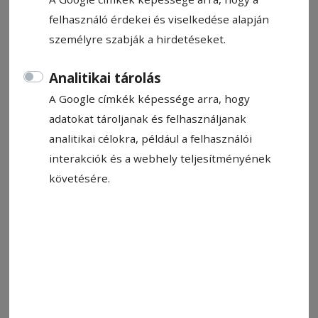
felhasználó érdekei és viselkedése alapján
személyre szabják a hirdetéseket.
Analitikai tárolás
A Google címkék képessége arra, hogy
adatokat tároljanak és felhasználjanak
analitikai célokra, például a felhasználói
interakciók és a webhely teljesítményének
Tamás Levente, a Segítő Mária gimnázium igazgatója köszönti a
követésére.
diákokat. Több mint olimpa
Fotó: László F. Csaba
Állítsa be, hogy a Google-
találatokban a Hargita Népe elöl
legyen!