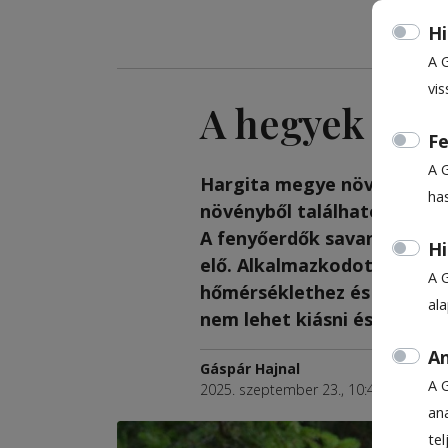
Hi
A 
vis
A hegyek gyó
Fe
A 
Hargita megye növénye a fe
ha
növényből található itt a 
A fenyőerdők savanyú, savas
Hi
elő. Alkalmazkodott a hegy
A 
hőmérséklethez és a hossza
al
nem lehet kiásni és kertbe 
An
Gáspár Hajnal
A 
2025. szeptember 23., 10:40
ana
te