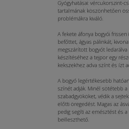
Gyógyhatásai: vércukorszint-c
tartalmának köszönhetően ös
problémákra kiváló.
A fekete áfonya bogyói frissen 
befőttet, ágyas pálinkát, kivon
megszárított bogyót ledarálva 
készítéséhez a tejpor egy rész
kekszekhez adva színt és ízt ad
A bogyó legértékesebb hatóany
színét adják. Minél sötétebb a
szabadgyököket, védik a sejtek
előtti öregedést. Magas az ásvá
pedig segíti az emésztést és a 
beilleszthető.