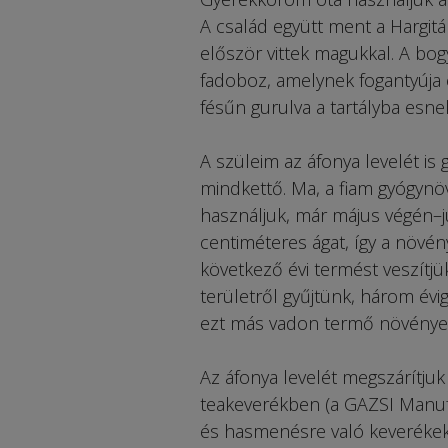
A család együtt ment a Hargit
először vittek magukkal. A bo
fadoboz, amelynek fogantyúja é
fésűn gurulva a tartályba esne
A szüleim az áfonya levelét i
mindkettő. Ma, a fiam gyógyn
használjuk, már május végén–j
centiméteres ágat, így a növé
következő évi termést veszítjü
területről gyűjtünk, három év
ezt más vadon termő növények
Az áfonya levelét megszárítjuk
teakeverékben (a GAZSI Manufa
és hasmenésre való keverékek