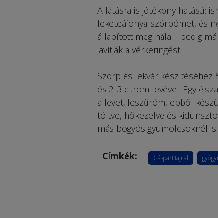
A látásra is jótékony hatású: 
feketeáfonya-szörpömet, és né
állapított meg nála – pedig már
javítják a vérkeringést.
Szörp és lekvár készítéséhez 5
és 2-3 citrom levével. Egy éjs
a levet, leszűröm, ebből kész
töltve, hőkezelve és kidunszto
más bogyós gyümölcsöknél is 
Címkék:
GáspárHajnal
gyógy