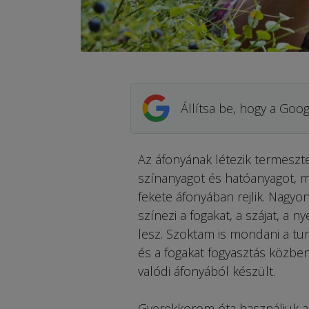
Állítsa be, hogy a Goog
Az áfonyának létezik termeszte
színanyagot és hatóanyagot, mi
fekete áfonyában rejlik. Nagy
színezi a fogakat, a szájat, a n
lesz. Szoktam is mondani a tur
és a fogakat fogyasztás közben
valódi áfonyából készült.
Gyerekkorom óta használjuk az 