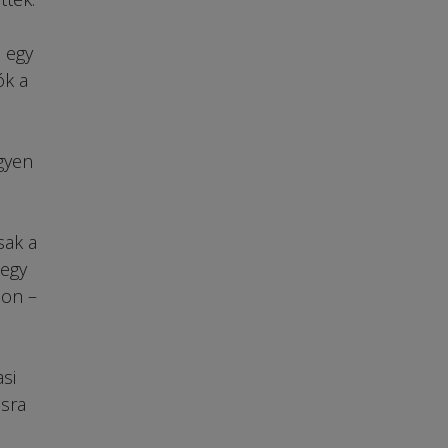
 egy
ók a
gyen
sak a
 egy
son –
si
ásra