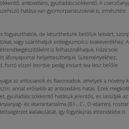
sökkentő, antioxidáns, gyulladáscsökkentő. A cserzőany
szehúzó hatása van gyomorpanaszoknál is, emésztési
is fogyaszthatók, de készíthetünk belőlük lekvárt, szörp
atokat, vagy száríthatjuk erdeigyümölcs-teakeverékhez. A
étrendkiegészítőként is felhasználhatjuk. Házicsoki
ét áfonyaporral helyettesíthetjük. Süteményekhez,
, forró vízzel leöntve pedig instant tea lesz belőle.
agai az antocianok és flavonoidok, amelyek a növény ké
 szín, annál erősebb az antioxidáns hatás. Ezek megköti
et, gyulladáscsökkentő hatásuk jelentős, és lassítják az
nyianyag- és vitamintartalma (B1-, C-, D-vitamin), rostta
teltségérzet kialakulását, így fogyókúrás étrendekbe is