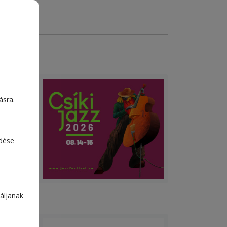
ásra.
nek.
rdul
bb
edése
t
áljanak