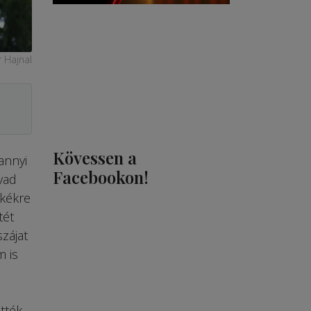
 Hajnal
Kövessen a
annyi
Facebookon!
vad
skékre
tét
zájat
m is
tték.