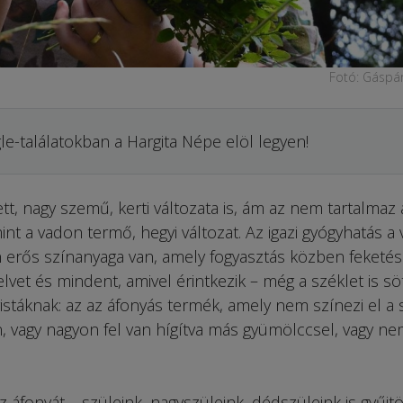
Fotó: Gáspár
le-találatokban a Hargita Népe elöl legyen!
tt, nagy szemű, kerti változata is, ám az nem tartalmaz 
nt a vadon termő, hegyi változat. Az igazi gyógyhatás a 
on erős színanyaga van, amely fogyasztás közben feketé
yelvet és mindent, amivel érintkezik – még a széklet is sö
istáknak: az az áfonyás termék, amely nem színezi el a s
, vagy nagyon fel van hígítva más gyümölccsel, vagy ne
áfonyát – szüleink, nagyszüleink, dédszüleink is gyűjtö