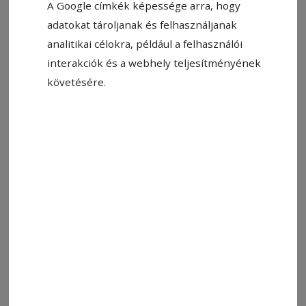
A Google címkék képessége arra, hogy
adatokat tároljanak és felhasználjanak
analitikai célokra, például a felhasználói
interakciók és a webhely teljesítményének
Fotó: Képernyőmentés
követésére.
Állítsa be, hogy a Google-
találatokban a Hargita Népe elöl
legyen!