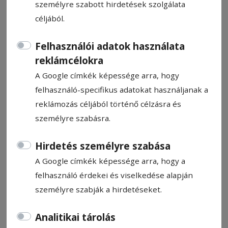
személyre szabott hirdetések szolgálata
céljából.
Felhasználói adatok használata
reklámcélokra
Otthoni szarvasmarhatartás és
A Google címkék képessége arra, hogy
különleges sajtkészítés
felhasználó-specifikus adatokat használjanak a
Homoródalmáson
reklámozás céljából történő célzásra és
személyre szabásra.
HN-információ
Hirdetés személyre szabása
2026. május 27., 21:52
A Google címkék képessége arra, hogy a
felhasználó érdekei és viselkedése alapján
személyre szabják a hirdetéseket.
Analitikai tárolás