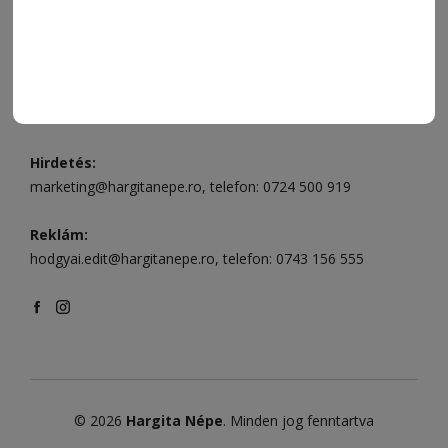
Székelyudvarhely:
Vár utca 5 szám
, telefon:
0738 823 219
e-mail:
aruhaz@hargitanepe.ro
Online ügyintézés és webáruház:
aruhaz.hargitanepe.ro
Hirdetés:
marketing@hargitanepe.ro
, telefon:
0724 500 919
Reklám:
hodgyai.edit@hargitanepe.ro
, telefon:
0743 156 555
© 2026
Hargita Népe
. Minden jog fenntartva