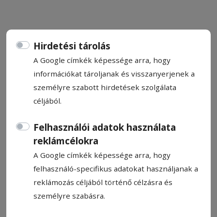
Hirdetési tárolás
A Google címkék képessége arra, hogy
CÍMKE: SZÉKELY GAZDA
információkat tároljanak és visszanyerjenek a
személyre szabott hirdetések szolgálata
Állítsa be, hogy a Google
céljából.
találatokban a Hargita Népe elől
legyen!
Felhasználói adatok használata
reklámcélokra
A Google címkék képessége arra, hogy
felhasználó-specifikus adatokat használjanak a
reklámozás céljából történő célzásra és
személyre szabásra.