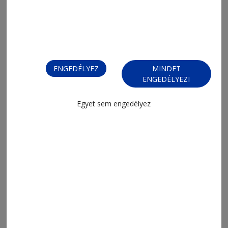
ENGEDÉLYEZ
MINDET
2026. július 17., 20:03
ENGEDÉLYEZI
„Az olvasás korántsem magányos
tevékenység”
Egyet sem engedélyez