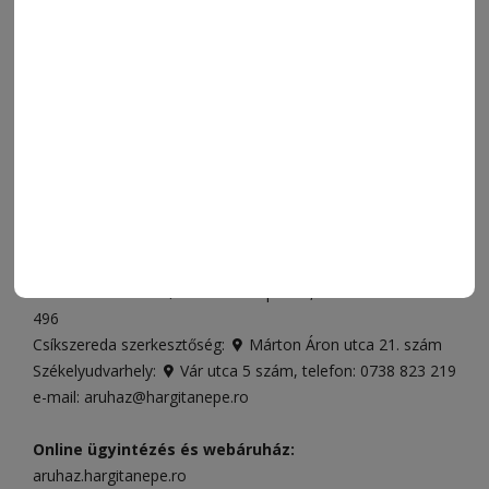
ORSZÁG-VILÁG
ÁRUHÁZ
SPORT
ESEMÉNYNAPTÁR
SZÍNES
IMPRESSZUM
VIDEÓ
MÉDIAAJÁNLAT
FÓRUM
JÁTÉKSZABÁLYZAT
ELÉRHETŐSÉGEK
Ügyfélszolgálat (apróhirdetések, előfizetések)
Csíkszereda üzlet:
Csíki Mozi épülete
, telefon:
0728 001
496
Csíkszereda szerkesztőség:
Márton Áron utca 21. szám
Székelyudvarhely:
Vár utca 5 szám
, telefon:
0738 823 219
e-mail:
aruhaz@hargitanepe.ro
Online ügyintézés és webáruház:
aruhaz.hargitanepe.ro