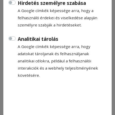
szerzett élményekről és tapasztalatokról
Hirdetés személyre szabása
Csinadi Attila harmadéves marketing szakos
A Google címkék képessége arra, hogy a
hallgató és Péter Bíborka másodéves
felhasználó érdekei és viselkedése alapján
kommunikáció és PR szakos hallgató
személyre szabják a hirdetéseket.
számolt be.
Analitikai tárolás
András Anita
A Google címkék képessége arra, hogy
2025. május 7., 10:36
adatokat tároljanak és felhasználjanak
analitikai célokra, például a felhasználói
interakciók és a webhely teljesítményének
követésére.