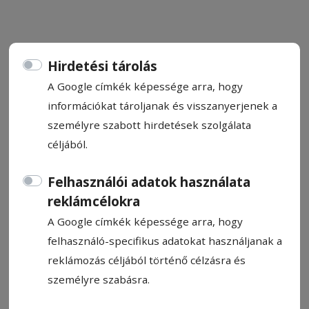
Hirdetési tárolás
Rövid tanulmányi mobilitási
A Google címkék képessége arra, hogy
információkat tároljanak és visszanyerjenek a
programon vettek részt a
személyre szabott hirdetések szolgálata
sapientiás hallgatók
céljából.
Komáromban
Felhasználói adatok használata
Egyhetes Erasmus+ mobilitáson vettek
reklámcélokra
részt a Sapientia – EMTE Csíkszeredai
A Google címkék képessége arra, hogy
Karának hallgatói Komáromban, a Selye
felhasználó-specifikus adatokat használjanak a
János Egyetemen, melynek témája a
reklámozás céljából történő célzásra és
vállalati fenntarthatóság és
személyre szabásra.
projektmenedzsment volt. Az eseményen