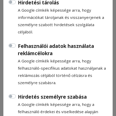
Hirdetési tárolás
A Google címkék képessége arra, hogy
információkat tároljanak és visszanyerjenek a
személyre szabott hirdetések szolgálata
Társadalmilag elfogadottak a
céljából.
nők elleni erőszak bizonyos
Felhasználói adatok használata
formái
reklámcélokra
A Google címkék képessége arra, hogy
A romániaiak nagyobb mértékben
felhasználó-specifikus adatokat használjanak a
helytelenítik a nők elleni agressziót, mint
reklámozás céljából történő célzásra és
húsz évvel ezelőtt, de még mindig
személyre szabásra.
nagymértékben elfogadják a nők elleni
erőszak bizonyos formáit – derül ki egy
Hirdetés személyre szabása
tanulmányból, amelynek részleteit a Filia
A Google címkék képessége arra, hogy a
Központ pénteken készül bemutatni.
felhasználó érdekei és viselkedése alapján