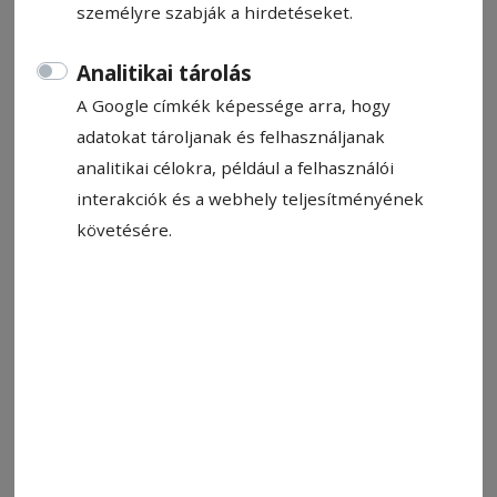
személyre szabják a hirdetéseket.
HN-információ
2022. december 7., 10:56
Analitikai tárolás
Becsült olvasási idő: 3 perc
A Google címkék képessége arra, hogy
adatokat tároljanak és felhasználjanak
analitikai célokra, például a felhasználói
interakciók és a webhely teljesítményének
követésére.
Illusztráció
Fotó: Enrique, Pixabay