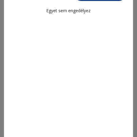
Egyet sem engedélyez
2026. augusztus 6., 11:54
Gondolatok Tánczos Vilmos Utolsó
szavak című könyvéről