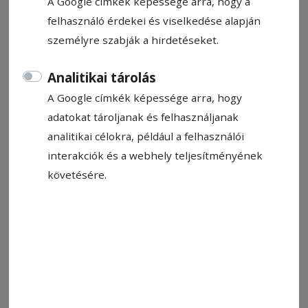
A Google címkék képessége arra, hogy a
Vajda Gergely és Benoît Sitzia
Fotó: Csermák Zoltán
felhasználó érdekei és viselkedése alapján
személyre szabják a hirdetéseket.
Állítsa be, hogy a Google-
Analitikai tárolás
találatokban a Hargita Népe elöl
A Google címkék képessége arra, hogy
legyen!
adatokat tároljanak és felhasználjanak
analitikai célokra, például a felhasználói
interakciók és a webhely teljesítményének
A Savaria Szimfonikus Zenekarhoz több
követésére.
évtizedes kapcsolat fűz, legutóbb a modenai
szereplésükről írhattam részletesen. Ezúttal
egy francia tematikájú koncertjükre invitáltak,
amelyen egy ősbemutatónak is részese
lehettem. A programban Paul Dukas La Péri és
A bűvészinas című kompozíciói, Jacques Ibert
Fuvolaversenye és Claude Debussy Egy faun