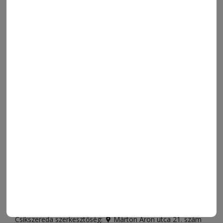
MENÜ
FRISS
NAPI PARA
ORSZÁG-VILÁG
ÁRUHÁZ
SPORT
ESEMÉNYNAPTÁR
SZÍNES
IMPRESSZUM
VIDEÓ
MÉDIAAJÁNLAT
FÓRUM
JÁTÉKSZABÁLYZAT
ELÉRHETŐSÉGEK
Ügyfélszolgálat (apróhirdetések, előfizetések)
Csíkszereda üzlet:
Csíki Mozi épülete
, telefon:
0728 001
496
Csíkszereda szerkesztőség:
Márton Áron utca 21. szám