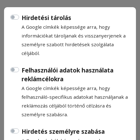
Hirdetési tárolás
A Google címkék képessége arra, hogy
információkat tároljanak és visszanyerjenek a
Szombathelyen franciásan
személyre szabott hirdetések szolgálata
céljából.
Csermák Zoltán
2026. május 14., 12:36
Felhasználói adatok használata
reklámcélokra
A Google címkék képessége arra, hogy
felhasználó-specifikus adatokat használjanak a
reklámozás céljából történő célzásra és
személyre szabásra.
Hirdetés személyre szabása