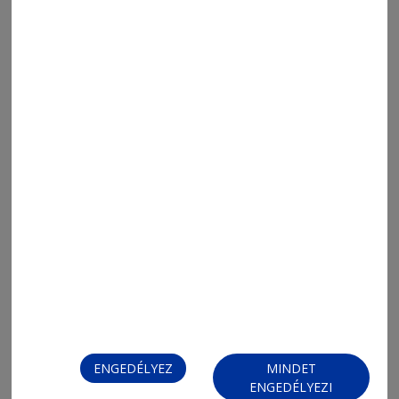
2026. augusztus 6., 13:05
Háromszáz
2026. augusztus 6., 12:53
Paloták, mecsetek, várak
ENGEDÉLYEZ
MINDET
ENGEDÉLYEZI