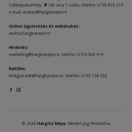
Székelyudvarhely:
Vár utca 5 szám
, telefon:
0738 823 219
e-mail:
aruhaz@hargitanepe.ro
Online ügyintézés és webáruház:
aruhaz.hargitanepe.ro
Hirdetés:
marketing@hargitanepe.ro
, telefon:
0724 500 919
Reklám:
hodgyai.edit@hargitanepe.ro
, telefon:
0743 156 555
© 2026
Hargita Népe
. Minden jog fenntartva