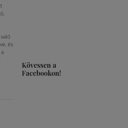
t
ó,
 való
ve, és
 a
k
Kövessen a
Facebookon!