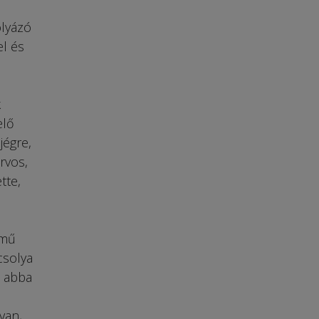
olyázó
el és
k
elő
jégre,
rvos,
tte,
ímű
csolya
z abba
van,