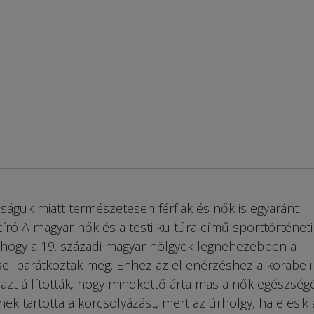
águk miatt természetesen férfiak és nők is egyaránt
ró A magyar nők és a testi kultúra című sporttörténeti
, hogy a 19. századi magyar hölgyek legnehezebben a
ssel barátkoztak meg. Ehhez az ellenérzéshez a korabeli
 azt állították, hogy mindkettő ártalmas a nők egészségé
nek tartotta a korcsolyázást, mert az úrhölgy, ha elesik 