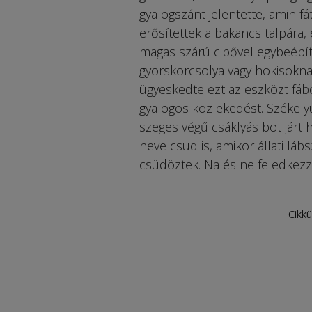
gyalogszánt jelentette, amin fá
erősítettek a bakancs talpára, 
magas szárú cipővel egybeépíte
gyorskorcsolya vagy hokisoknak
ügyeskedte ezt az eszközt fáb
gyalogos közlekedést. Székely
szeges végű csáklyás bot járt 
neve csüd is, amikor állati láb
csüdöztek. Na és ne feledkez
Cikkü