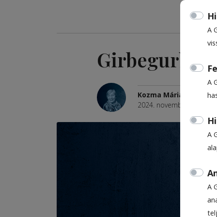
Hi
A 
vis
Girbegurba f
Fe
A 
Kozma Mária
ha
2024. november 21., 11:1
Hi
A 
al
An
A 
ana
te