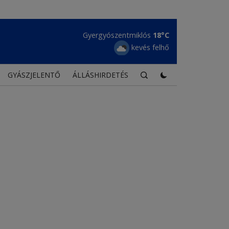
Gyergyószentmiklós
18°C
kevés felhő
GYÁSZJELENTŐ
ÁLLÁSHIRDETÉS