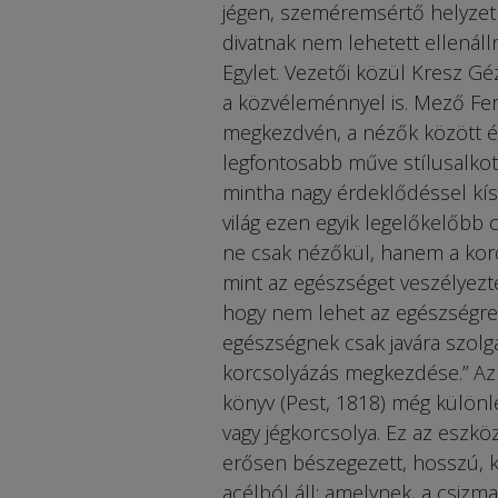
jégen, szeméremsértő helyzetb
divatnak nem lehetett ellenáll
Egylet. Vezetői közül Kresz G
a közvéleménnyel is. Mező Fer
megkezdvén, a nézők között és
legfontosabb műve stílusalkotó 
mintha nagy érdeklődéssel kísé
világ ezen egyik legelőkelőbb c
ne csak nézőkül, hanem a korc
mint az egészséget veszélyezte
hogy nem lehet az egészségre 
egészségnek csak javára szolg
korcsolyázás megkezdése.” Az
könyv (Pest, 1818) még különle
vagy jégkorcsolya. Ez az eszkö
erősen bészegezett, hosszú, ke
acélból áll; amelynek, a csizm