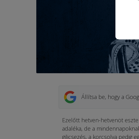
Állítsa be, hogy a Goog
Ezelőtt hetven-hetvenöt eszte
adaléka, de a mindennapoknak is
gilicsezés, a korcsolya pedig 