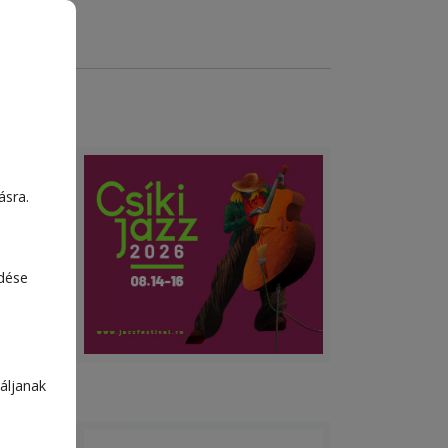
ásra.
edése
áljanak