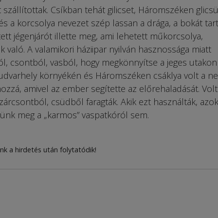
t szállítottak. Csíkban tehát gilicset, Háromszéken glicsü
és a korcsolya nevezet szép lassan a drága, a bokát tart
tt jégenjárót illette meg, ami lehetett műkorcsolya,
 való. A valamikori háziipar nyilván hasznossága miatt
ól, csontból, vasból, hogy megkönnyítse a jeges utakon
udvarhely környékén és Háromszéken csáklya volt a ne
hozzá, amivel az ember segítette az előrehaladását. Volt
szárcsontból, csüdből faragták. Akik ezt használták, azo
zünk meg a „karmos” vaspatkóról sem.
nk a hirdetés után folytatódik!