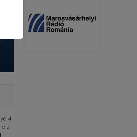
yelvi
le a
t