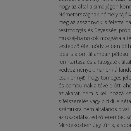
hogy az által a sima jégen kön
Németországnak némely tájéka
még az asszonyok is felette na
testmozgás és ügyességi prób
muszáj-bajnokok mozgása a téli
testedző életmódvitelben ölth
ideális álom-államban például 
fenntartása és a látogatók ált
kedvezmények, hanem állandó 
csak ennyi!), hogy tömeges je
és bambulnak a tévé előtt, ah
az akarat, nem is kell hozzá k
sífelszerelés vagy bicikli. A s
számukra nem általános divat 
az uszodába, edzőterembe, sőt
Mindeközben úgy tűnik, a sport