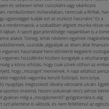
nyen és sebesen lehet csúszkálni vagy sikárkozni.
in, nemkülönben Hollandiában, nemcsak a férfiak, ha
gy ügyességgel tudják ezt az eszközt használni.” Ez a
a a mindennapok, a szabadban végzett munka része vol
 tájban. A sport igazi jelentősége napjainkban is a töm
etne alakot. Tömeg, tehát névtelen egyének magánélete
edzőtermek, uszodák, jégpályák az állam által finanszír
ali ingyenes használata! Nem időnkénti kegyként osztoga
ingyenes hozzáférés! Közben kongatják a vészharango
lenség a kóros elhízás, hogy csak ülnek otthon az embe
elyett, hogy „mozogni” mennének. A napi sétához persz
isebb-nagyobb vagyonba kerülő futócipő, korcsolya,
étáló nyugdíjas megszokott látvány városaink utcáin. Egyé
a sportos órarend, hiszen sokuknak nincs pénze bérleti
 gyakran még a „mozgásmentő” gyógytornára is alig.
 szó jelentése is változik, és nem feltétlenül az egész