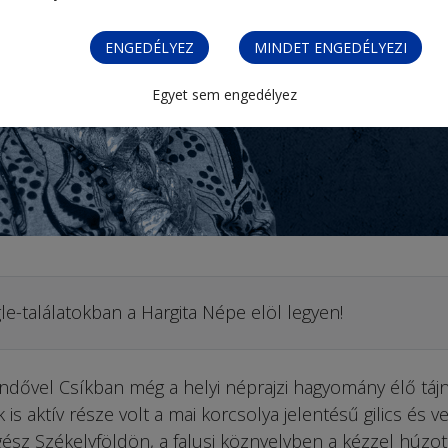
ENGEDÉLYEZ
MINDET ENGEDÉLYEZI
Egyet sem engedélyez
le-találatokban a Hargita Népe elöl legyen!
ndővel Csíkban még a helyi néprajzi hagyomány élő tájn
 aktív része volt a mai korcsolya jelentésű gilics és ve
egész Székelyföldön, a falusi köznyelvben a kézzel húzot