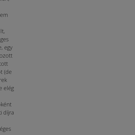
nem
t,
eges
, egy
ozott
tott
t (de
rek
e elég
bként
 díjra
séges