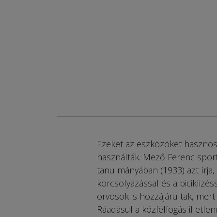
Ezeket az eszközöket hasznoss
használták. Mező Ferenc sportí
tanulmányában (1933) azt írja
korcsolyázással és a biciklizé
orvosok is hozzájárultak, mert
Ráadásul a közfelfogás illetlen