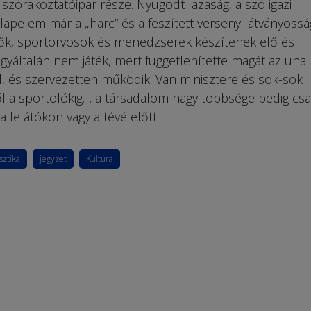
 szórakoztatóipar része. Nyugodt lazaság, a szó igazi
alapelem már a „harc” és a feszített verseny látványossá
ők, sportorvosok és menedzserek készítenek elő és
gyáltalán nem játék, mert függetlenítette magát az una
 és szervezetten működik. Van minisztere és sok-sok
l a sportolókig… a társadalom nagy többsége pedig cs
 lelátókon vagy a tévé előtt.
sztika
jegyzet
Kultúra