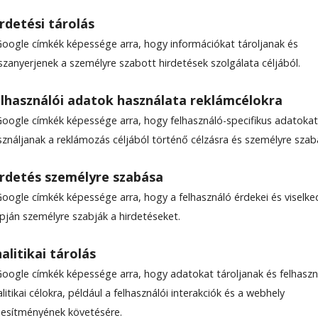
rdetési tárolás
Google címkék képessége arra, hogy információkat tároljanak és
szanyerjenek a személyre szabott hirdetések szolgálata céljából.
ecsegések 230.
lhasználói adatok használata reklámcélokra
Google címkék képessége arra, hogy felhasználó-specifikus adatokat
sználjanak a reklámozás céljából történő célzásra és személyre szab
7
rdetés személyre szabása
Google címkék képessége arra, hogy a felhasználó érdekei és viselk
apján személyre szabják a hirdetéseket.
alitikai tárolás
Google címkék képessége arra, hogy adatokat tároljanak és felhaszn
litikai célokra, például a felhasználói interakciók és a webhely
ljesítményének követésére.