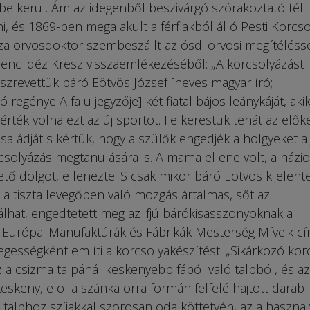
e kerül. Ám az idegenből beszivárgó szórakoztató téli
ni, és 1869-ben megalakult a férfiakból álló Pesti Korcs
éza orvosdoktor szembeszállt az ósdi orvosi megítéléss
enc idéz Kresz visszaemlékezéséből: „A korcsolyázást
zrevettük báró Eötvös József [neves magyar író;
regénye A falu jegyzője] két fiatal bájos leánykáját, aki
rték volna ezt az új sportot. Felkerestük tehát az elők
saládját s kértük, hogy a szülők engedjék a hölgyeket a 
solyázás megtanulására is. A mama ellene volt, a házio
tő dolgot, ellenezte. S csak mikor báró Eötvös kijelente
a tiszta levegőben való mozgás ártalmas, sőt az
álhat, engedtetett meg az ifjú bárókisasszonyoknak a
 Európai Manufaktúrák és Fábrikák Mesterség Míveik c
gességként említi a korcsolyakészítést. „Sikárkozó kor
z a csizma talpánál keskenyebb fából való talpból, és a
skeny, elöl a szánka orra formán felfelé hajtott darab
a talphoz szíjakkal szorosan oda köttetvén, az a haszna 