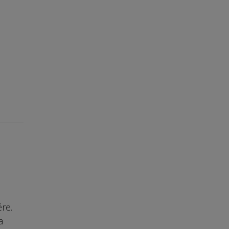
re.
a