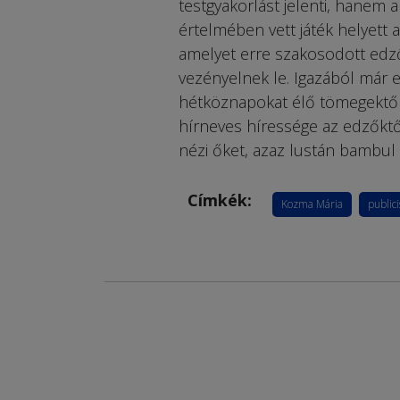
testgyakorlást jelenti, hanem a
értelmében vett játék helyett 
amelyet erre szakosodott edz
vezényelnek le. Igazából már e
hétköznapokat élő tömegektől,
hírneves híressége az edzőktő
nézi őket, azaz lustán bambul a
Címkék:
Kozma Mária
publici