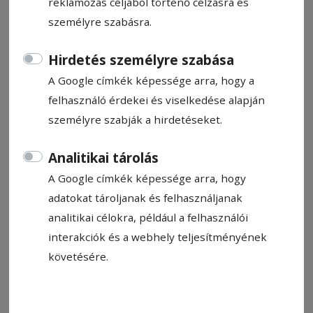
reklámozás céljából történő célzásra és
Boncina-Székely Szidónia
személyre szabásra.
2026. június 9., 18:07
Hirdetés személyre szabása
A Google címkék képessége arra, hogy a
felhasználó érdekei és viselkedése alapján
személyre szabják a hirdetéseket.
Analitikai tárolás
A Google címkék képessége arra, hogy
adatokat tároljanak és felhasználjanak
analitikai célokra, például a felhasználói
interakciók és a webhely teljesítményének
követésére.
A remetei községháza. A középületek fenntartása jelentős része
a költségvetésnek
Fotó: Boncina-Székely Szidónia