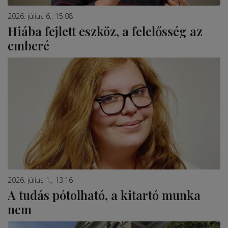
2026. július 6., 15:08
Hiába fejlett eszköz, a felelősség az
emberé
2026. július 1., 13:16
A tudás pótolható, a kitartó munka
nem