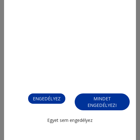
ENGEDÉLYEZ
MINDET
ENGEDÉLYEZI
Egyet sem engedélyez