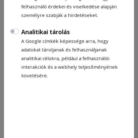
2026. május 30., 12:10
felhasználó érdekei és viselkedése alapján
személyre szabják a hirdetéseket.
Analitikai tárolás
A Google címkék képessége arra, hogy
adatokat tároljanak és felhasználjanak
analitikai célokra, például a felhasználói
interakciók és a webhely teljesítményének
követésére.
Vágóhídon. A hasított szarvasmarhahús mennyisége idén
márciusban 6150 tonna volt
Fotó: László F. Csaba
Állítsa be, hogy a Google-