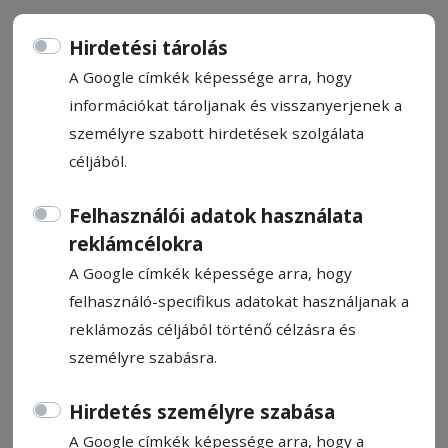
Hirdetési tárolás
A Google címkék képessége arra, hogy
információkat tároljanak és visszanyerjenek a
A szarvasmarha-ágazatban volt
személyre szabott hirdetések szolgálata
csak visszaesés
céljából.
Felhasználói adatok használata
Az Országos Statisztikai Intézet (INS)
reklámcélokra
nemrég közzétett adatai szerint 2026
A Google címkék képessége arra, hogy
márciusában nőtt a sertés-, juh-, kecske- és
felhasználó-specifikus adatokat használjanak a
baromfihús-termelés Romániában az előző
reklámozás céljából történő célzásra és
hónaphoz és az egy évvel korábbi
személyre szabásra.
időszakhoz képest, viszont a szarvasmarha-
ágazatban vissza­esés történt.
Hirdetés személyre szabása
A Google címkék képessége arra, hogy a
Létai Tibor