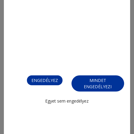
2026. június 13., 19:30
Medve ellen szarvasgomba?
ENGEDÉLYEZ
MINDET
ENGEDÉLYEZI
Egyet sem engedélyez