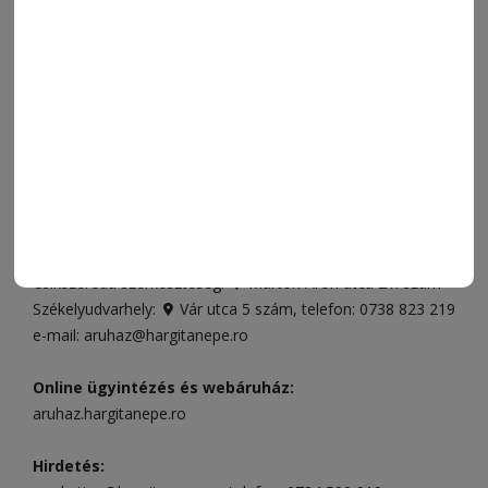
SZÍNES
IMPRESSZUM
VIDEÓ
MÉDIAAJÁNLAT
FÓRUM
JÁTÉKSZABÁLYZAT
ELÉRHETŐSÉGEK
Ügyfélszolgálat (apróhirdetések, előfizetések)
Csíkszereda üzlet:
Csíki Mozi épülete
, telefon:
0728 001
496
Csíkszereda szerkesztőség:
Márton Áron utca 21. szám
Székelyudvarhely:
Vár utca 5 szám
, telefon:
0738 823 219
e-mail:
aruhaz@hargitanepe.ro
Online ügyintézés és webáruház:
aruhaz.hargitanepe.ro
Hirdetés: