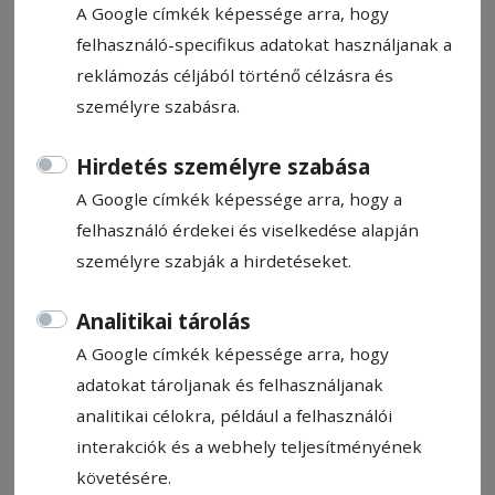
Jakab Árpád
A Google címkék képessége arra, hogy
2024. január 29., 11:53
felhasználó-specifikus adatokat használjanak a
Becsült olvasási idő: 12 perc
reklámozás céljából történő célzásra és
személyre szabásra.
Hirdetés személyre szabása
A Google címkék képessége arra, hogy a
felhasználó érdekei és viselkedése alapján
személyre szabják a hirdetéseket.
Analitikai tárolás
Csapatkép a legjobb Eb-helyezés után. Érthető öröm
Fotó: MTI
A Google címkék képessége arra, hogy
adatokat tároljanak és felhasználjanak
analitikai célokra, például a felhasználói
Állítsa be, hogy a Google-
interakciók és a webhely teljesítményének
találatokban a Hargita Népe elöl
követésére.