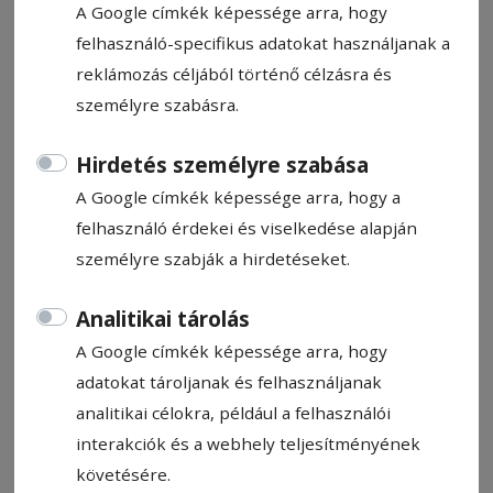
A Google címkék képessége arra, hogy
felhasználó-specifikus adatokat használjanak a
Burus János Botond
reklámozás céljából történő célzásra és
2025. szeptember 25., 7:00
személyre szabásra.
Hirdetés személyre szabása
A Google címkék képessége arra, hogy a
felhasználó érdekei és viselkedése alapján
személyre szabják a hirdetéseket.
Analitikai tárolás
A Google címkék képessége arra, hogy
adatokat tároljanak és felhasználjanak
analitikai célokra, például a felhasználói
Képünkön egy férfi teljesen átlagos mobilbanki műveletet hajt
interakciók és a webhely teljesítményének
végre – vagy pedig egy bűnöző próbálja megszerezni áldozata
követésére.
banki adatait. Jobb félni
Fotó: László F. Csaba