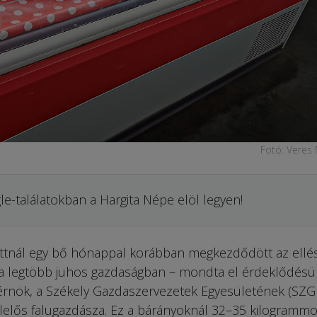
Fotó: Veres
le-találatokban a Hargita Népe elöl legyen!
ttnál egy bő hónappal korábban megkezdődött az ellés
” a legtöbb juhos gazdaságban – mondta el érdeklődés
érnök, a Székely Gazdaszervezetek Egyesületének (SZG
elelős falugazdásza. Ez a bárányoknál 32–35 kilogramm