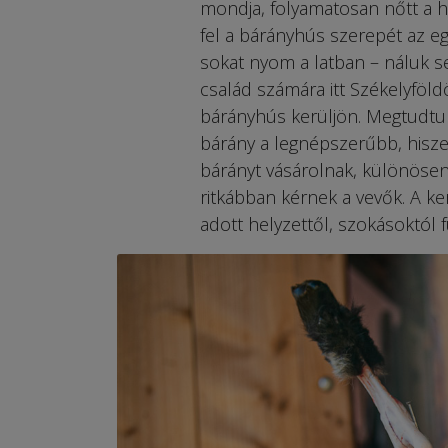
mondja, folyamatosan nőtt a hús
fel a bárányhús szerepét az e
sokat nyom a latban – náluk se
család számára itt Székelyföld
bárányhús kerüljön. Megtudtuk,
bárány a legnépszerűbb, hisz
bárányt vásárolnak, különösen 
ritkábban kérnek a vevők. A ke
adott helyzettől, szokásoktól f