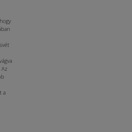
 hogy
ában
svét
 vágva
 Az
bb
t a