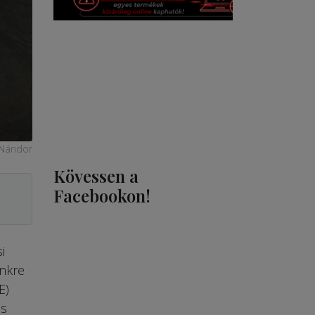
 Nándor
Kövessen a
Facebookon!
i
ünkre
E)
os