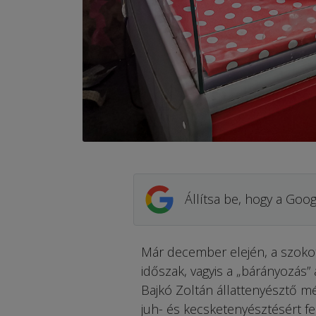
Állítsa be, hogy a Goog
Már december elején, a szoko
időszak, vagyis a „bárányozás
Bajkó Zoltán állattenyésztő m
juh- és kecsketenyésztésért f