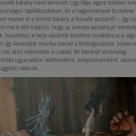
véti bárány iránti kereslet. Úgy látja, egyre többen ism
gészséges táplálkozásban, és a hagyományok tisztelete 
m marad el a töltött bárány a húsvéti asztalról –, így 
ön ma is élő tradíció, hogy az ünnepi asztalra jó minős
 húsvétkor a helyi vásárlók körében továbbra is a vágo
en így kevesebb munka marad a feldolgozással. Sokan 
ott, ahol népesebb a család, fél bárányt viszonylag
reslet ugyanakkor vidékenként, településenként, valami
üggően változik.