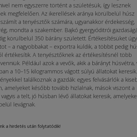
 mivel nem egyszerre történt a születésük, így lesznek
inek megfelelően. Az ikerellések aránya körülbelül húsz
 számít a tenyésztők számára, ugyanakkor érdekesség,
rég, mondta a szakember. Bajkó gyergyóditrói gazdaság
ig körülbelül 350 bárány született. Értékesítésüket úgy
tot – a nagyobbakat – exportra küldik, a többit pedig hú
l értékesítik. A tenyésztőknek az értékesítésnél több
venniük. Például azok a vevők, akik a bárányt húsvétra,
ban a 10–15 kilogrammos vágott súlyú állatokat keresik.
ényekkel találkoznak a gazdák: egyes felvásárlók a kise
n, amelyeket később tovább hizlalnak, mások viszont a
vagyis a telt, jó húsban lévő állatokat keresik, amelyeke
belül levágnak.
nk a hirdetés után folytatódik!