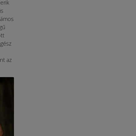
erik
is
számos
égű
tt
egész
nt az