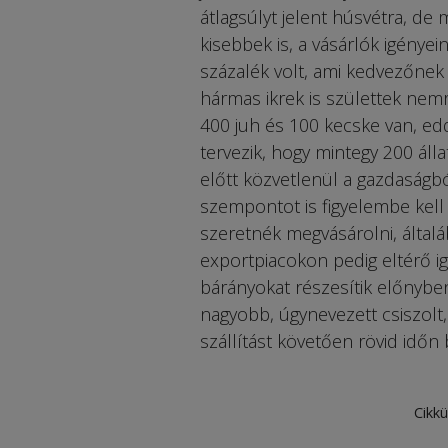
átlagsúlyt jelent húsvétra, de
kisebbek is, a vásárlók igénye
százalék volt, ami kedvezőnek
hármas ikrek is születtek nem
400 juh és 100 kecske van, edd
tervezik, hogy mintegy 200 álla
előtt közvetlenül a gazdaságbó
szempontot is figyelembe kell 
szeretnék megvásárolni, általá
exportpiacokon pedig eltérő ig
bárányokat részesítik előnybe
nagyobb, úgynevezett csiszolt, 
szállítást követően rövid időn 
Cikkü