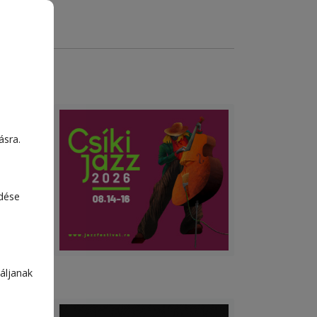
ásra.
edése
att
ejtől
áljanak