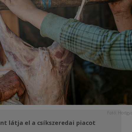
Fotó: Hodgya
t látja el a csíkszeredai piacot