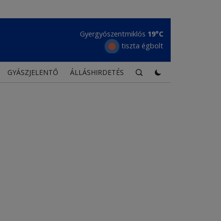
Maroshévíz
20°C
tiszta égbolt
GYÁSZJELENTŐ
ÁLLÁSHIRDETÉS