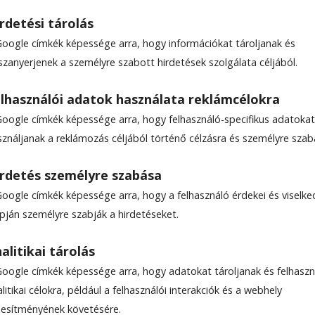
rdetési tárolás
Google címkék képessége arra, hogy információkat tároljanak és
szanyerjenek a személyre szabott hirdetések szolgálata céljából.
 képest magasabb árakkal
lhasználói adatok használata reklámcélokra
Google címkék képessége arra, hogy felhasználó-specifikus adatokat
sználjanak a reklámozás céljából történő célzásra és személyre szab
nak megfelelően – a bárányhús iránti kereslet
rdetés személyre szabása
tban nincs hiány, ugyanis a juhok ellési időszaka
Google címkék képessége arra, hogy a felhasználó érdekei és viselk
gendő bárány került a piacra – ugyanakkor a
apján személyre szabják a hirdetéseket.
s az exportpiacok magasabb felvásárlási árai mi
falathoz, mint tavaly: a piacon várhatóan 50–55 l
alitikai tárolás
úst, az üzletekben a 65 lejt is eléri kilója.
Google címkék képessége arra, hogy adatokat tároljanak és felhaszn
litikai célokra, például a felhasználói interakciók és a webhely
ljesítményének követésére.